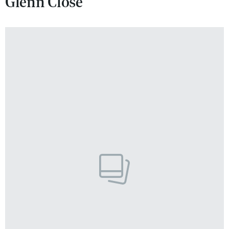
Glenn Close
VIVA!LIFESTYLE
VIVA!MAN
VIVA!PEOPLE POWER
VIVA!ITAKA
MAGAZYN VIVA!