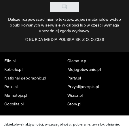
Dalsze rozpowszechnianie tekstów, zdjęć i materiałów wideo
opublikowanych w serwisie w całości lub w części wymaga
uprzedniej zgody wydawcy.
©
BURDA MEDIA POLSKA SP. Z O. O 2026
Elle.pl
Glamour.pl
Kobieta.pl
Mojegotowanie.pl
National-geographic.pl
Party.pl
Polki.pl
Przyslijprzepis.pl
Mamotoja.pl
Wizaz.pl
Cocolita.pl
Story.pl
Jakiekolwiek aktywności, w szczególności: pobieranie, zwielokrotnianie,