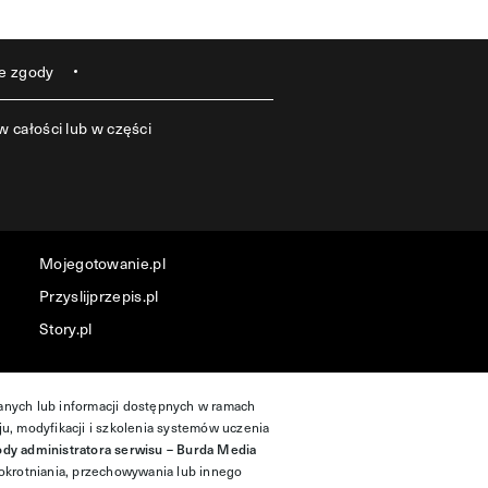
e zgody
 całości lub w części
Mojegotowanie.pl
Przyslijprzepis.pl
Story.pl
danych lub informacji dostępnych w ramach
ju, modyfikacji i szkolenia systemów uczenia
ody administratora serwisu – Burda Media
okrotniania, przechowywania lub innego