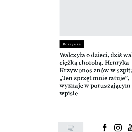
Rozrywka
Walczyła o dzieci, dziś wa
ciężką chorobą. Henryka
Krzywonos znów w szpita
„Ten sprzęt mnie ratuje”,
wyznaje w poruszającym
wpisie
Visit us on F
Visit u
Vi