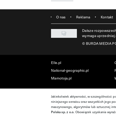
O nas
Reklama
Kontakt
Dalsze rozpowszechn
wymaga uprzedniej
©
BURDA MEDIA POL
Elle.pl
National-geographic.pl
P
Mamotoja.pl
Jakiekolwiek aktywności, w szczególności: p
niniejszego serwisu oraz wszystkich jego pod
maszynowego, algorytmów lub sztucznej inte
Polska sp. z o.o.
Obowiązek uzyskania wyraźn