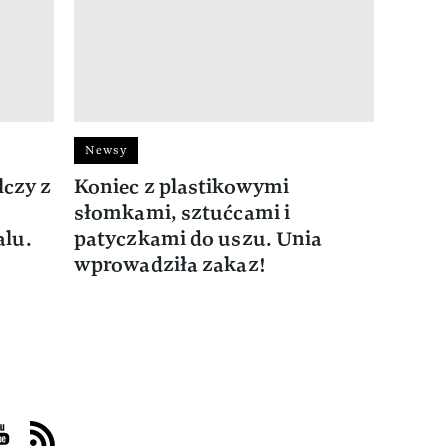
Newsy
lczy z
Koniec z plastikowymi
słomkami, sztućcami i
lu.
patyczkami do uszu. Unia
wprowadziła zakaz!
acebook
s on Instagram
sit us on Youtube
Visit us on Rss