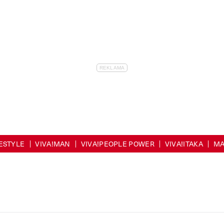
FESTYLE
VIVA!MAN
VIVA!PEOPLE POWER
VIVA!ITAKA
MA