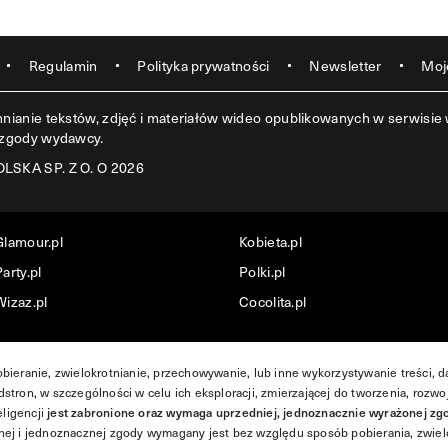
Regulamin
Polityka prywatności
Newsletter
Moj
ianie tekstów, zdjęć i materiałów wideo opublikowanych w serwisie w
 zgody wydawcy.
SKA SP. Z O. O 2026
Glamour.pl
Kobieta.pl
arty.pl
Polki.pl
Wizaz.pl
Cocolita.pl
obieranie, zwielokrotnianie, przechowywanie, lub inne wykorzystywanie treści, 
stron, w szczególności w celu ich eksploracji, zmierzającej do tworzenia, rozwo
ligencji
jest zabronione oraz wymaga uprzedniej, jednoznacznie wyrażonej zg
ej i jednoznacznej zgody wymagany jest bez względu sposób pobierania, zwiel