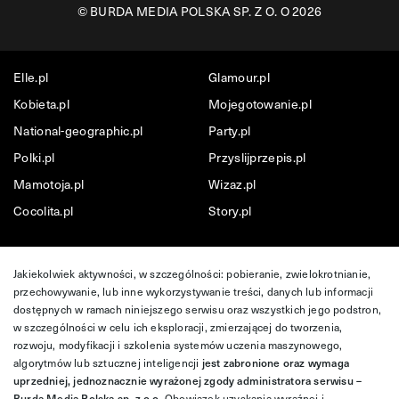
©
BURDA MEDIA POLSKA SP. Z O. O 2026
Elle.pl
Glamour.pl
Kobieta.pl
Mojegotowanie.pl
National-geographic.pl
Party.pl
Polki.pl
Przyslijprzepis.pl
Mamotoja.pl
Wizaz.pl
Cocolita.pl
Story.pl
Jakiekolwiek aktywności, w szczególności: pobieranie, zwielokrotnianie,
przechowywanie, lub inne wykorzystywanie treści, danych lub informacji
dostępnych w ramach niniejszego serwisu oraz wszystkich jego podstron,
w szczególności w celu ich eksploracji, zmierzającej do tworzenia,
rozwoju, modyfikacji i szkolenia systemów uczenia maszynowego,
algorytmów lub sztucznej inteligencji
jest zabronione oraz wymaga
uprzedniej, jednoznacznie wyrażonej zgody administratora serwisu –
Burda Media Polska sp. z o.o.
Obowiązek uzyskania wyraźnej i