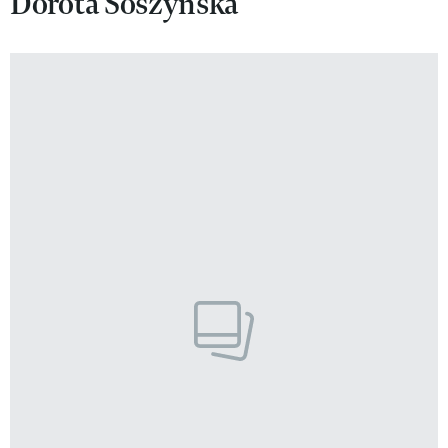
Dorota Soszyńska
VIVA!LIFESTYLE
VIVA!MAN
VIVA!PEOPLE POWER
VIVA!ITAKA
MAGAZYN VIVA!