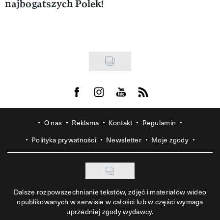
najbogatszych Polek!
Visit us on Facebook
Visit us on Instagram
Visit us on Youtube
Visit us on Rss
O nas
Reklama
Kontakt
Regulamin
Polityka prywatności
Newsletter
Moje zgody
Dalsze rozpowszechnianie tekstów, zdjęć i materiałów wideo
opublikowanych w serwisie w całości lub w części wymaga
uprzedniej zgody wydawcy.