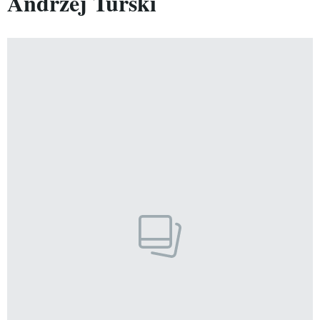
Andrzej Turski
VIVA!LIFESTYLE
VIVA!MAN
VIVA!PEOPLE POWER
VIVA!ITAKA
MAGAZYN VIVA!