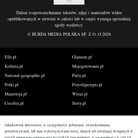
Dalsze rozpowszechnianie tekstów, zdjęć i materiałów wideo
opublikowanych w serwisie w całości lub w części wymaga uprzedniej
zgody wydawcy.
©
BURDA MEDIA POLSKA SP. Z O. O 2026
Elle.pl
Glamour.pl
Kobieta.pl
Mojegotowanie.pl
National-geographic.pl
Party.pl
Polki.pl
Przyslijprzepis.pl
Mamotoja.pl
Wizaz.pl
Cocolita.pl
Story.pl
Jakiekolwiek aktywności, w szczególności: pobieranie, zwielokrotnianie,
przechowywanie, lub inne wykorzystywanie treści, danych lub informacji dostępnych w
ramach niniejszego serwisu oraz wszystkich jego podstron, w szczególności w celu ich