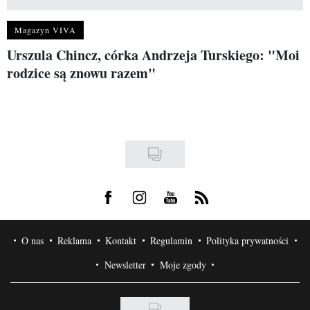
Magazyn VIVA
Urszula Chincz, córka Andrzeja Turskiego: "Moi
rodzice są znowu razem"
Visit us on Facebook
Visit us on Instagram
Visit us on Youtube
Visit us on Rss
O nas
Reklama
Kontakt
Regulamin
Polityka prywatności
Newsletter
Moje zgody