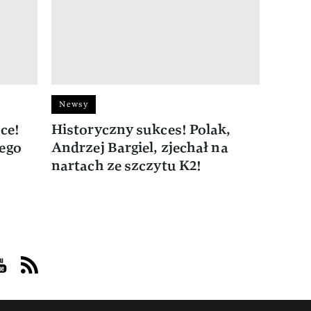
Newsy
ce!
Historyczny sukces! Polak,
ego
Andrzej Bargiel, zjechał na
nartach ze szczytu K2!
acebook
s on Instagram
sit us on Youtube
Visit us on Rss