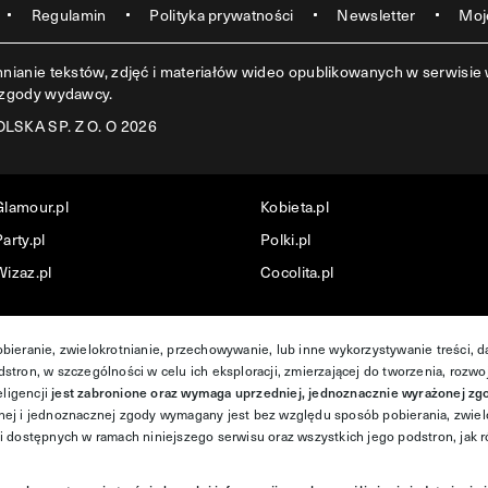
Regulamin
Polityka prywatności
Newsletter
Moj
ianie tekstów, zdjęć i materiałów wideo opublikowanych w serwisie w
 zgody wydawcy.
SKA SP. Z O. O 2026
Glamour.pl
Kobieta.pl
arty.pl
Polki.pl
Wizaz.pl
Cocolita.pl
obieranie, zwielokrotnianie, przechowywanie, lub inne wykorzystywanie treści, 
stron, w szczególności w celu ich eksploracji, zmierzającej do tworzenia, rozwo
ligencji
jest zabronione oraz wymaga uprzedniej, jednoznacznie wyrażonej zg
ej i jednoznacznej zgody wymagany jest bez względu sposób pobierania, zwiel
ji dostępnych w ramach niniejszego serwisu oraz wszystkich jego podstron, jak r