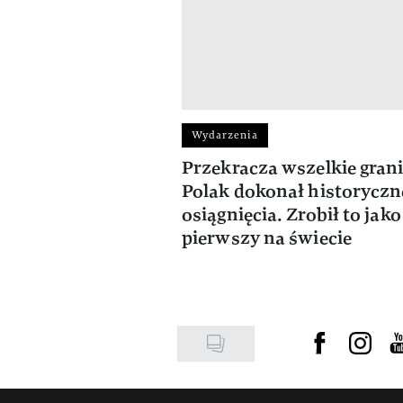
Wydarzenia
Przekracza wszelkie grani
Polak dokonał historyczn
osiągnięcia. Zrobił to jako
pierwszy na świecie
Visit us on F
Visit u
Vi