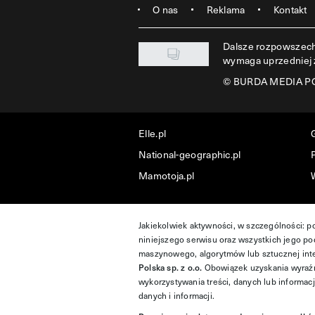
O nas
Reklama
Kontakt
Dalsze rozpowszechn
wymaga uprzedniej
©
BURDA MEDIA POL
Elle.pl
National-geographic.pl
P
Mamotoja.pl
Jakiekolwiek aktywności, w szczególności: p
niniejszego serwisu oraz wszystkich jego pod
maszynowego, algorytmów lub sztucznej inte
Polska sp. z o.o.
Obowiązek uzyskania wyraźn
wykorzystywania treści, danych lub informac
danych i informacji.