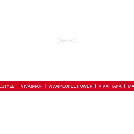
FESTYLE
VIVA!MAN
VIVA!PEOPLE POWER
VIVA!ITAKA
MA