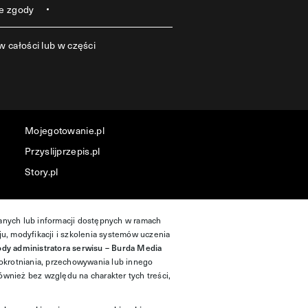
e zgody
 całości lub w części
Mojegotowanie.pl
Przyslijprzepis.pl
Story.pl
danych lub informacji dostępnych w ramach
ju, modyfikacji i szkolenia systemów uczenia
ody administratora serwisu – Burda Media
okrotniania, przechowywania lub innego
ównież bez względu na charakter tych treści,