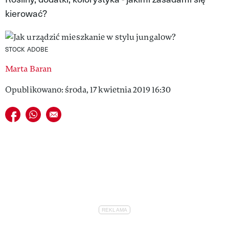
kierować?
VIVA!LIFESTYLE
VIVA!MAN
STOCK ADOBE
VIVA!PEOPLE POWER
Marta Baran
VIVA!ITAKA
Opublikowano: środa, 17 kwietnia 2019 16:30
MAGAZYN VIVA!
Udostępnij na facebook
Udostępnij na whatsapp
E-mail do przyjaciela