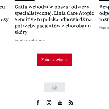
rcu
Gatta wchodzi w obszar odzieży
Bez
specjalistycznej. Linia Care Atopic
odp
ączy
Sensitive to polska odpowiedź na
roz
potrzeby pacjentów z chorobami
Współp
skóry
Współpraca reklamowa
Zobacz więcej
Visit us on Facebook
Visit us on Instagram
Visit us on Youtube
Visit us on Rss