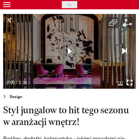
Skip
to
Gwiazdy
main
Ludzie
content
Moda
Uroda
Styl życia
Kultura
0:00 / 2:30
Wideo
Design
Styl jungalow to hit tego sezonu
Nasze akcje
w aranżacji wnętrz!
VIVA!ART
VIVA!MODA
Rośliny, dodatki, kolorystyka - jakimi zasadami się