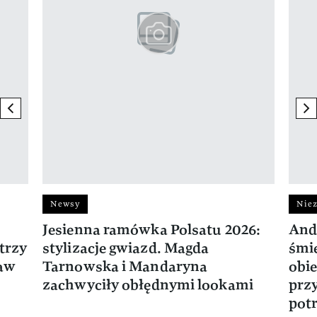
previous element
ne
Newsy
Niez
Jesienna ramówka Polsatu 2026:
And
trzy
stylizacje gwiazd. Magda
śmie
ław
Tarnowska i Mandaryna
obie
zachwyciły obłędnymi lookami
prz
potr