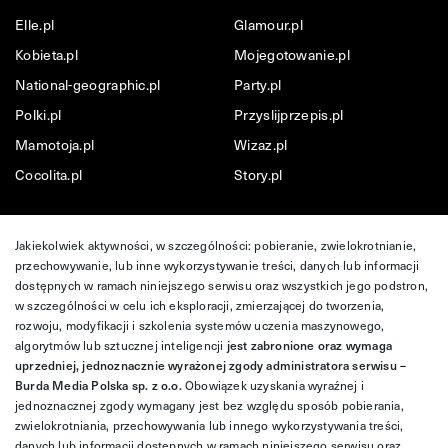
Elle.pl
Glamour.pl
Kobieta.pl
Mojegotowanie.pl
National-geographic.pl
Party.pl
Polki.pl
Przyslijprzepis.pl
Mamotoja.pl
Wizaz.pl
Cocolita.pl
Story.pl
Jakiekolwiek aktywności, w szczególności: pobieranie, zwielokrotnianie,
przechowywanie, lub inne wykorzystywanie treści, danych lub informacji
dostępnych w ramach niniejszego serwisu oraz wszystkich jego podstron,
w szczególności w celu ich eksploracji, zmierzającej do tworzenia,
rozwoju, modyfikacji i szkolenia systemów uczenia maszynowego,
algorytmów lub sztucznej inteligencji
jest zabronione oraz wymaga
uprzedniej, jednoznacznie wyrażonej zgody administratora serwisu –
Burda Media Polska sp. z o.o.
Obowiązek uzyskania wyraźnej i
jednoznacznej zgody wymagany jest bez względu sposób pobierania,
zwielokrotniania, przechowywania lub innego wykorzystywania treści,
danych lub informacji dostępnych w ramach niniejszego serwisu oraz