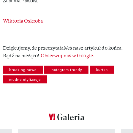
ZARA
MAT.PRASOWE
Authors
Wiktoria Oskroba
Dziękujemy, że przeczytałaś/eś nasz artykuł do końca.
Bądź na bieżąco!
Obserwuj nas w Google.
breaking news
Instagram trendy
kurtka
modne stylizacje
Galeria