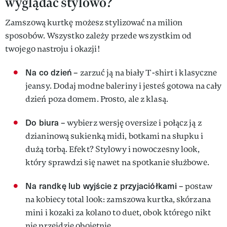
wyglądać stylowo?
Zamszową kurtkę możesz stylizować na milion
sposobów. Wszystko zależy przede wszystkim od
twojego nastroju i okazji!
Na co dzień
– zarzuć ją na biały T-shirt i klasyczne
jeansy. Dodaj modne baleriny i jesteś gotowa na cały
dzień poza domem. Prosto, ale z klasą.
Do biura
– wybierz wersję oversize i połącz ją z
dzianinową sukienką midi, botkami na słupku i
dużą torbą. Efekt? Stylowy i nowoczesny look,
który sprawdzi się nawet na spotkanie służbowe.
Na randkę lub wyjście z przyjaciółkami
– postaw
na kobiecy total look: zamszowa kurtka, skórzana
mini i kozaki za kolano to duet, obok którego nikt
nie przejdzie obojętnie.