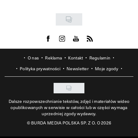
Visit us on Facebook
Visit us on Instagram
Visit us on Youtube
Visit us on Rss
O nas
Reklama
Kontakt
Regulamin
Polityka prywatności
Newsletter
Moje zgody
Dalsze rozpowszechnianie tekstów, zdjęć i materiałów wideo
opublikowanych w serwisie w całości lub w części wymaga
uprzedniej zgody wydawcy.
©
BURDA MEDIA POLSKA SP. Z O. O 2026