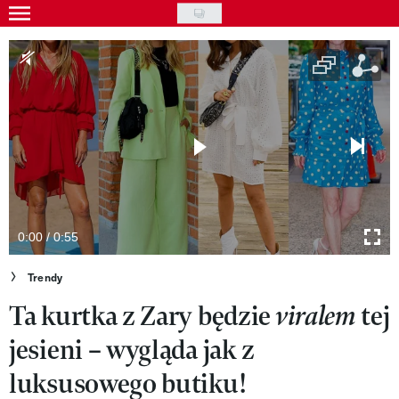
Skip
to
Gwiazdy
main
Ludzie
content
Moda
Uroda
Styl życia
Kultura
0:00 / 0:55
Wideo
Trendy
Ta kurtka z Zary będzie
tej
viralem
Nasze akcje
jesieni – wygląda jak z
VIVA!ART
luksusowego butiku!
VIVA!MODA