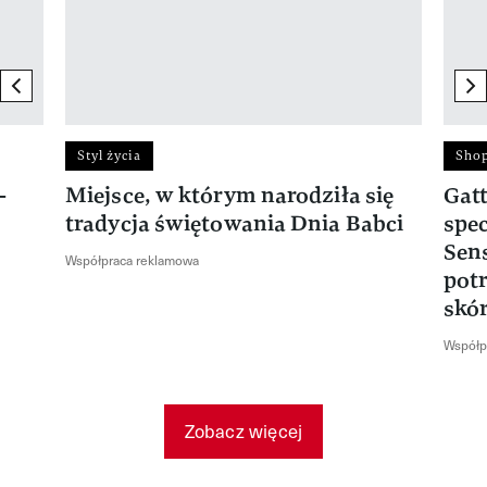
previous element
ne
Styl życia
Sho
—
Miejsce, w którym narodziła się
Gat
tradycja świętowania Dnia Babci
spec
Sens
Współpraca reklamowa
pot
skó
Współp
Zobacz więcej