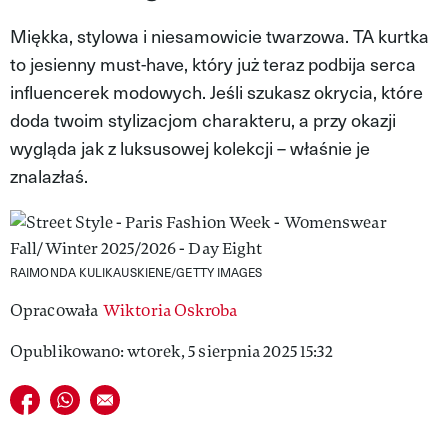
VIVA!LIFESTYLE
Miękka, stylowa i niesamowicie twarzowa. TA kurtka
to jesienny must-have, który już teraz podbija serca
VIVA!MAN
influencerek modowych. Jeśli szukasz okrycia, które
VIVA!PEOPLE POWER
doda twoim stylizacjom charakteru, a przy okazji
wygląda jak z luksusowej kolekcji – właśnie je
VIVA!ITAKA
znalazłaś.
MAGAZYN VIVA!
RAIMONDA KULIKAUSKIENE/GETTY IMAGES
Opracowała
Wiktoria Oskroba
Opublikowano: wtorek, 5 sierpnia 2025 15:32
Udostępnij na facebook
Udostępnij na whatsapp
E-mail do przyjaciela