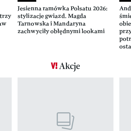
Jesienna ramówka Polsatu 2026:
And
trzy
stylizacje gwiazd. Magda
śmie
ław
Tarnowska i Mandaryna
obie
zachwyciły obłędnymi lookami
prz
potr
osta
Akcje
Pokazywanie elementu 1 z 17