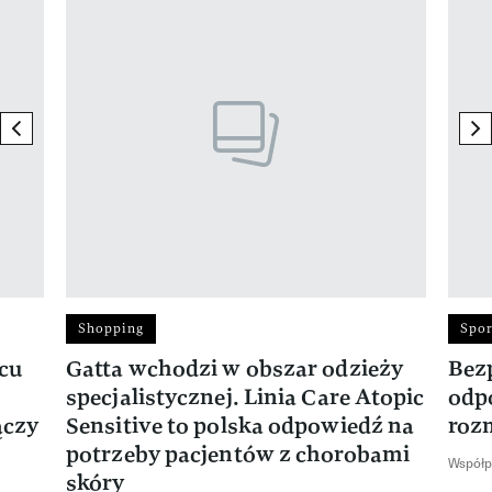
Pokazywanie elementu 1 z 17
previous element
ne
Shopping
Spor
rcu
Gatta wchodzi w obszar odzieży
Bez
specjalistycznej. Linia Care Atopic
odp
ączy
Sensitive to polska odpowiedź na
roz
potrzeby pacjentów z chorobami
Współp
skóry