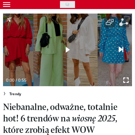
Skip
to
Gwiazdy
main
Ludzie
content
Moda
Uroda
Styl życia
Kultura
0:00 / 0:55
Wideo
Trendy
Niebanalne, odważne, totalnie
Nasze akcje
hot! 6 trendów na
,
wiosnę 2025
VIVA!ART
które zrobią efekt WOW
VIVA!MODA