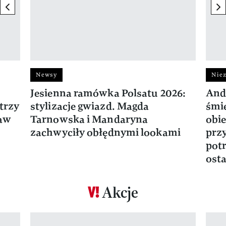
previous element
ne
Newsy
Niez
Jesienna ramówka Polsatu 2026:
And
trzy
stylizacje gwiazd. Magda
śmie
ław
Tarnowska i Mandaryna
obie
zachwyciły obłędnymi lookami
prz
potr
osta
Akcje