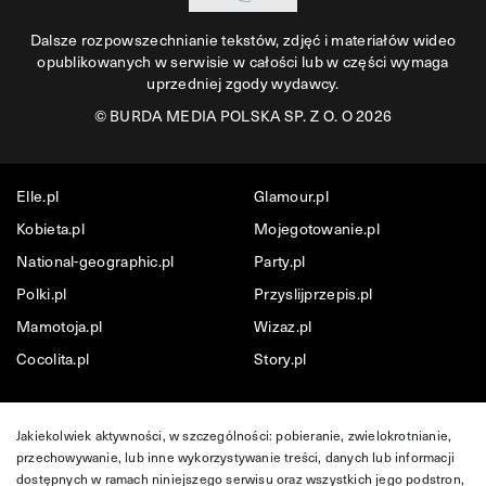
Dalsze rozpowszechnianie tekstów, zdjęć i materiałów wideo
opublikowanych w serwisie w całości lub w części wymaga
uprzedniej zgody wydawcy.
©
BURDA MEDIA POLSKA SP. Z O. O 2026
Elle.pl
Glamour.pl
Kobieta.pl
Mojegotowanie.pl
National-geographic.pl
Party.pl
Polki.pl
Przyslijprzepis.pl
Mamotoja.pl
Wizaz.pl
Cocolita.pl
Story.pl
Jakiekolwiek aktywności, w szczególności: pobieranie, zwielokrotnianie,
przechowywanie, lub inne wykorzystywanie treści, danych lub informacji
dostępnych w ramach niniejszego serwisu oraz wszystkich jego podstron,