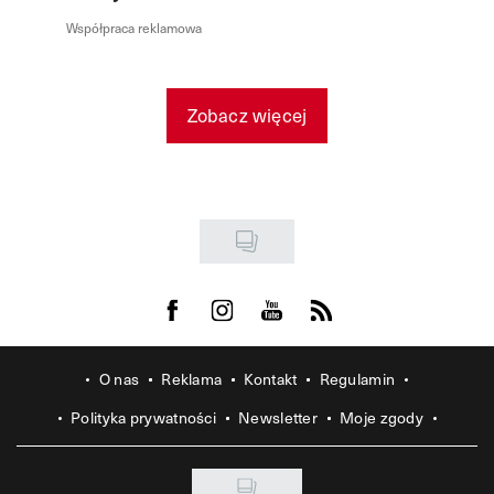
Współpraca reklamowa
Zobacz więcej
Visit us on Facebook
Visit us on Instagram
Visit us on Youtube
Visit us on Rss
O nas
Reklama
Kontakt
Regulamin
Polityka prywatności
Newsletter
Moje zgody