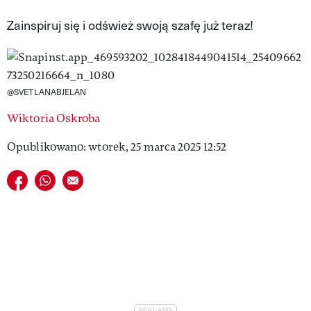
VIVA!LIFESTYLE
Zainspiruj się i odśwież swoją szafę już teraz!
VIVA!MAN
VIVA!PEOPLE POWER
@SVETLANABJELAN
VIVA!ITAKA
Wiktoria Oskroba
MAGAZYN VIVA!
Opublikowano: wtorek, 25 marca 2025 12:52
Udostępnij na facebook
Udostępnij na whatsapp
E-mail do przyjaciela