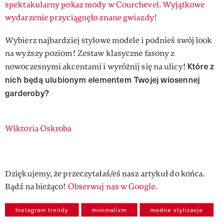
spektakularny pokaz mody w Courchevel. Wyjątkowe
wydarzenie przyciągnęło znane gwiazdy!
Wybierz najbardziej stylowe modele i podnieś swój look
na wyższy poziom! Zestaw klasyczne fasony z
Które z
nowoczesnymi akcentami i wyróżnij się na ulicy!
nich będą ulubionym elementem Twojej wiosennej
garderoby?
Authors
Wiktoria Oskroba
Dziękujemy, że przeczytałaś/eś nasz artykuł do końca.
Bądź na bieżąco!
Obserwuj nas w Google.
Instagram trendy
minimalizm
modne stylizacje