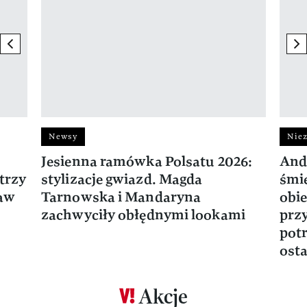
previous element
ne
Newsy
Niez
Jesienna ramówka Polsatu 2026:
And
trzy
stylizacje gwiazd. Magda
śmie
ław
Tarnowska i Mandaryna
obie
zachwyciły obłędnymi lookami
prz
potr
osta
Akcje