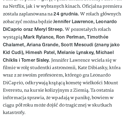
na Netflix, jak i w wybranych kinach. Oficjalna premiera
24 grudnia.
została zaplanowana na
W rolach głównych
Jennifer Lawrence, Leonardo
zobaczyć można będzie
DiCaprio oraz Meryl Streep.
W pozostałych rolach
Mark Rylance, Ron Perlman, Timothée
wystąpią
Chalamet, Ariana Grande, Scott Mescudi (znany jako
Kid Cudi), Himesh Patel, Melanie Lynskey, Michael
Chiklis i Tomer Sisley.
Jennifer Lawrence wciela się w
filmie w rolę studentki astronomii, Kate Dibiasky, która
wraz z ze swoim profesorem, którego gra Leonardo
DiCaprio,
odkrywają krążącą kometę wielkości Mount
Everestu, na kursie kolizyjnym z Ziemią. Ta ostatnia
informacja sprawia, że wpadają w panikę, bowiem w
ciągu pół roku może dojść do tragicznej w skutkach
katastrofy.