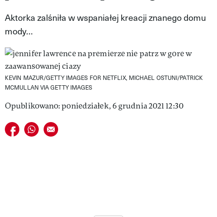
VIVA!LIFESTYLE
Aktorka zalśniła w wspaniałej kreacji znanego domu
mody…
VIVA!MAN
VIVA!PEOPLE POWER
VIVA!ITAKA
KEVIN MAZUR/GETTY IMAGES FOR NETFLIX, MICHAEL OSTUNI/PATRICK
MCMULLAN VIA GETTY IMAGES
MAGAZYN VIVA!
Opublikowano: poniedziałek, 6 grudnia 2021 12:30
Udostępnij na facebook
Udostępnij na whatsapp
E-mail do przyjaciela