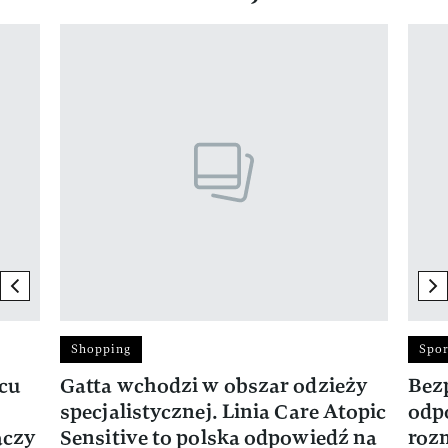
Pokazywanie elementu 1 z 17
previous element
ne
Shopping
Spor
rcu
Gatta wchodzi w obszar odzieży
Bez
specjalistycznej. Linia Care Atopic
odp
ączy
Sensitive to polska odpowiedź na
roz