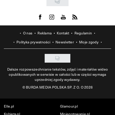
Visit us on Facebook
Visit us on Instagram
Visit us on Youtube
Visit us on Rss
O nas
Reklama
Kontakt
Regulamin
Polityka prywatności
Newsletter
Moje zgody
Dalsze rozpowszechnianie tekstów, zdjęć i materiałów wideo
opublikowanych w serwisie w całości lub w części wymaga
uprzedniej zgody wydawcy.
©
BURDA MEDIA POLSKA SP. Z O. O 2026
Elle.pl
Glamour.pl
Kobieta.pl
Mojegotowanie.pl