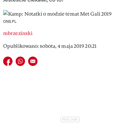
VIVA!LIFESTYLE
VIVA!MAN
ONS.PL
mbrzezinski
VIVA!PEOPLE POWER
Opublikowano: sobota, 4 maja 2019 20:21
VIVA!ITAKA
Udostępnij na facebook
Udostępnij na whatsapp
E-mail do przyjaciela
MAGAZYN VIVA!