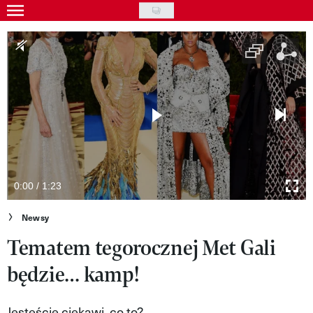
Skip
to
Gwiazdy
main
Ludzie
content
Moda
Uroda
Styl życia
Kultura
0:00 / 1:23
Wideo
Newsy
Tematem tegorocznej Met Gali
Nasze akcje
będzie… kamp!
VIVA!ART
VIVA!MODA
Jesteście ciekawi, co to?