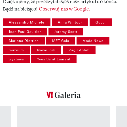
Dziękujemy, że przeczytałaś/eś nasz artykuł do końca.
Bądź na bieżąco!
Obserwuj nas w Google.
Alessandro Michele
Anna Wintour
Gucci
Jean Paul Gaultier
Jeremy Scott
Marlena Dietrich
MET Gala
Moda News
muzeum
Nowy Jork
Virgil Abloh
wystawa
Yves Saint Laurent
Galeria
Pokazywanie elementu 1 z 12