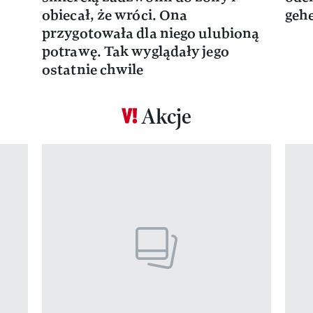
obiecał, że wróci. Ona
gehe
przygotowała dla niego ulubioną
potrawę. Tak wyglądały jego
ostatnie chwile
Akcje
Pokazywanie elementu 1 z 17