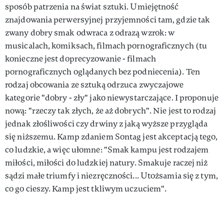
sposób patrzenia na świat sztuki. Umiejętność
znajdowania perwersyjnej przyjemności tam, gdzie tak
zwany dobry smak odwraca z odrazą wzrok: w
musicalach, komiksach, filmach pornograficznych (tu
konieczne jest doprecyzowanie - filmach
pornograficznych oglądanych bez podniecenia). Ten
rodzaj obcowania ze sztuką odrzuca zwyczajowe
kategorie "dobry - zły" jako niewystarczające. I proponuje
nową: "rzeczy tak złych, że aż dobrych". Nie jest to rodzaj
jednak złośliwości czy drwiny z jaką wyższe przygląda
się niższemu. Kamp zdaniem Sontag jest akceptacją tego,
co ludzkie, a więc ułomne: "Smak kampu jest rodzajem
miłości, miłości do ludzkiej natury. Smakuje raczej niż
sądzi małe triumfy i niezręczności... Utożsamia się z tym,
co go cieszy. Kamp jest tkliwym uczuciem".