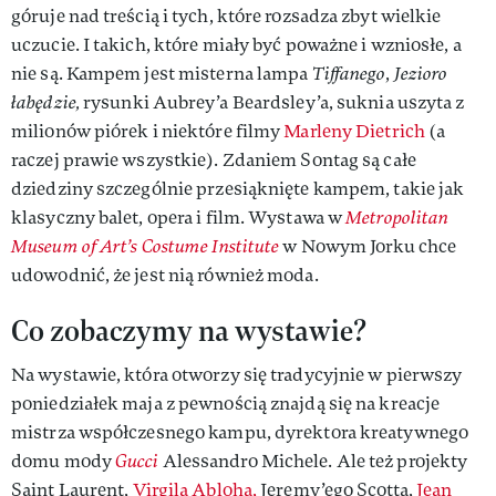
góruje nad treścią i tych, które rozsadza zbyt wielkie
uczucie. I takich, które miały być poważne i wzniosłe, a
nie są. Kampem jest misterna lampa
Tiffanego
,
Jezioro
łabędzie,
rysunki Aubrey’a Beardsley’a, suknia uszyta z
milionów piórek i niektóre filmy
Marleny Dietrich
(a
raczej prawie wszystkie). Zdaniem Sontag są całe
dziedziny szczególnie przesiąknięte kampem, takie jak
klasyczny balet, opera i film. Wystawa w
Metropolitan
Museum of Art’s Costume Institute
w Nowym Jorku chce
udowodnić, że jest nią również moda.
Co zobaczymy na wystawie?
Na wystawie, która otworzy się tradycyjnie w pierwszy
poniedziałek maja z pewnością znajdą się na kreacje
mistrza współczesnego kampu, dyrektora kreatywnego
domu mody
Gucci
Alessandro Michele. Ale też projekty
Saint Laurent,
Virgila Abloha,
Jeremy’ego Scotta,
Jean