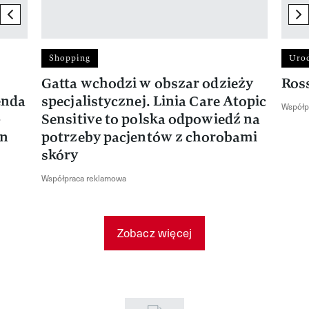
previous element
ne
Shopping
Uro
Gatta wchodzi w obszar odzieży
Ros
enda
specjalistycznej. Linia Care Atopic
Współp
-
Sensitive to polska odpowiedź na
en
potrzeby pacjentów z chorobami
skóry
Współpraca reklamowa
Zobacz więcej