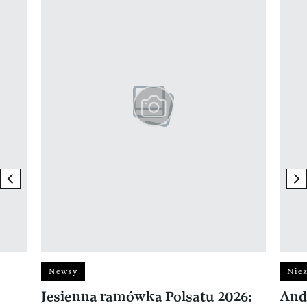
previous element
ne
Newsy
Niez
Jesienna ramówka Polsatu 2026:
And