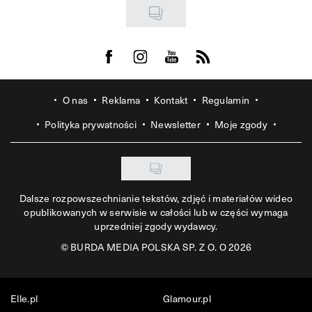
Visit us on Facebook
Visit us on Instagram
Visit us on Youtube
Visit us on Rss
O nas
Reklama
Kontakt
Regulamin
Polityka prywatności
Newsletter
Moje zgody
Dalsze rozpowszechnianie tekstów, zdjęć i materiałów wideo
opublikowanych w serwisie w całości lub w części wymaga
uprzedniej zgody wydawcy.
©
BURDA MEDIA POLSKA SP. Z O. O 2026
Elle.pl
Glamour.pl