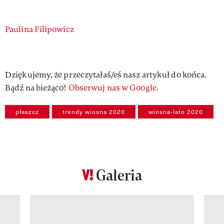
Authors
Paulina Filipowicz
Dziękujemy, że przeczytałaś/eś nasz artykuł do końca.
Bądź na bieżąco!
Obserwuj nas w Google.
płaszcz
trendy wiosna 2020
wiosna-lato 2020
Galeria
Pokazywanie elementu 1 z 12