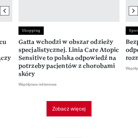
previous element
ne
Shopping
Spor
rcu
Gatta wchodzi w obszar odzieży
Bez
specjalistycznej. Linia Care Atopic
odp
ączy
Sensitive to polska odpowiedź na
roz
potrzeby pacjentów z chorobami
Współp
skóry
Współpraca reklamowa
Zobacz więcej