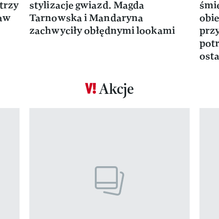
trzy
stylizacje gwiazd. Magda
śmie
ław
Tarnowska i Mandaryna
obie
zachwyciły obłędnymi lookami
prz
potr
osta
Akcje
Pokazywanie elementu 1 z 17