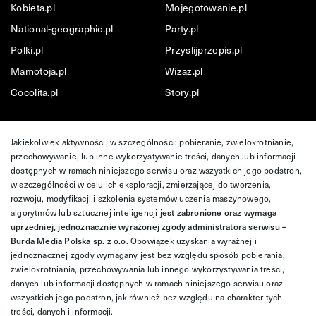
Kobieta.pl
Mojegotowanie.pl
National-geographic.pl
Party.pl
Polki.pl
Przyslijprzepis.pl
Mamotoja.pl
Wizaz.pl
Cocolita.pl
Story.pl
Jakiekolwiek aktywności, w szczególności: pobieranie, zwielokrotnianie,
przechowywanie, lub inne wykorzystywanie treści, danych lub informacji
dostępnych w ramach niniejszego serwisu oraz wszystkich jego podstron,
w szczególności w celu ich eksploracji, zmierzającej do tworzenia,
rozwoju, modyfikacji i szkolenia systemów uczenia maszynowego,
algorytmów lub sztucznej inteligencji
jest zabronione oraz wymaga
uprzedniej, jednoznacznie wyrażonej zgody administratora serwisu –
Burda Media Polska sp. z o.o.
Obowiązek uzyskania wyraźnej i
jednoznacznej zgody wymagany jest bez względu sposób pobierania,
zwielokrotniania, przechowywania lub innego wykorzystywania treści,
danych lub informacji dostępnych w ramach niniejszego serwisu oraz
wszystkich jego podstron, jak również bez względu na charakter tych
treści, danych i informacji.