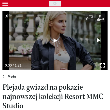
Skip
to
Gwiazdy
main
Ludzie
content
Moda
Uroda
Styl życia
Kultura
0:00 / 1:21
Wideo
Moda
Plejada gwiazd na pokazie
Nasze akcje
najnowszej kolekcji Resort MMC
VIVA!ART
Studio
VIVA!MODA