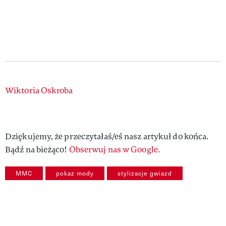
Authors
Wiktoria Oskroba
Dziękujemy, że przeczytałaś/eś nasz artykuł do końca.
Bądź na bieżąco!
Obserwuj nas w Google.
MMC
pokaz mody
stylizacje gwiazd