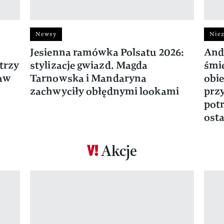
Newsy
Niez
Jesienna ramówka Polsatu 2026:
And
trzy
stylizacje gwiazd. Magda
śmie
ław
Tarnowska i Mandaryna
obie
zachwyciły obłędnymi lookami
prz
potr
osta
Akcje
Pokazywanie elementu 1 z 17