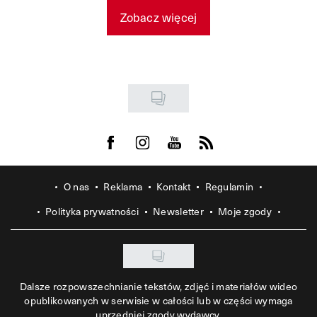
Zobacz więcej
Visit us on Facebook
Visit us on Instagram
Visit us on Youtube
Visit us on Rss
O nas
Reklama
Kontakt
Regulamin
Polityka prywatności
Newsletter
Moje zgody
Dalsze rozpowszechnianie tekstów, zdjęć i materiałów wideo
opublikowanych w serwisie w całości lub w części wymaga
uprzedniej zgody wydawcy.