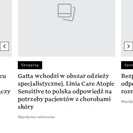
previous element
ne
Shopping
Spor
rcu
Gatta wchodzi w obszar odzieży
Bez
specjalistycznej. Linia Care Atopic
odp
ączy
Sensitive to polska odpowiedź na
roz
potrzeby pacjentów z chorobami
Współp
skóry
Współpraca reklamowa