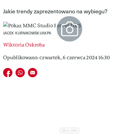
VIVA!LIFESTYLE
Jakie trendy zaprezentowano na wybiegu?
VIVA!MAN
JACEK KURNIKOWSKI/AKPA
VIVA!PEOPLE POWER
Wiktoria Oskroba
VIVA!ITAKA
Opublikowano: czwartek, 6 czerwca 2024 16:30
MAGAZYN VIVA!
Udostępnij na facebook
Udostępnij na whatsapp
E-mail do przyjaciela