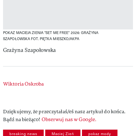
POKAZ MACIEJA ZIENIA "SET ME FREE" 2026: GRAŻYNA
SZAPOŁOWSKA
FOT. PIĘTKA MIESZKO/AKPA
Grażyna Szapołowska
Authors
Wiktoria Oskroba
Dziękujemy, że przeczytałaś/eś nasz artykuł do końca.
Bądź na bieżąco!
Obserwuj nas w Google.
breaking news
Maciej Zień
pokaz mody