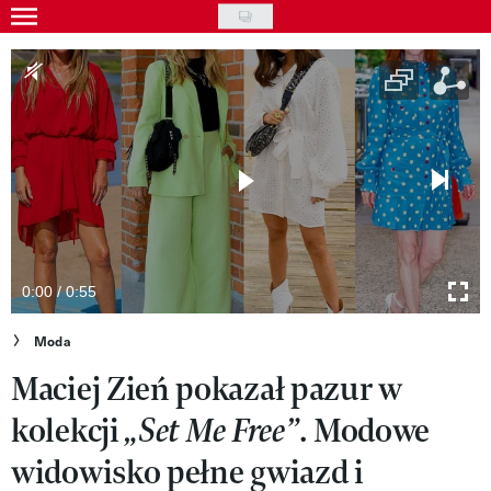
Skip
to
Gwiazdy
main
Ludzie
content
Moda
Uroda
Styl życia
Kultura
0:00 / 0:55
Wideo
Moda
Maciej Zień pokazał pazur w
Nasze akcje
kolekcji
. Modowe
„Set Me Free”
VIVA!ART
widowisko pełne gwiazd i
VIVA!MODA