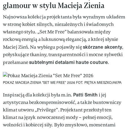
glamour w stylu Macieja Zienia
Najnowsza kolekcja projektanta była wyraźnym układem
w stronę kobiet silnych, niezależnych i świadomych
własnego stylu. „Set Me Free” balansowała między
rockową energią a luksusową elegancją, z której słynie
skórzane akcenty
Maciej Zień. Na wybiegu pojawiły się
,
połyskujące tkaniny, transparentności i mocne sylwetki
subtelnymi detalami haute couture
przełamane
.
POKAZ MACIEJA ZIENIA "SET ME FREE" 2026
FOT. PIĘTKA MIESZKO/AKPA
Patti Smith
Inspiracją dla kolekcji była m.in.
i jej
artystyczna bezkompromisowość, a także buntowniczy
klimat utworu „Privilege”. Projektant przełożył ten
klimat na język nowoczesnej mody – pełnej emocji,
wolności i kobiecej siły. Było zmysłowo, momentami