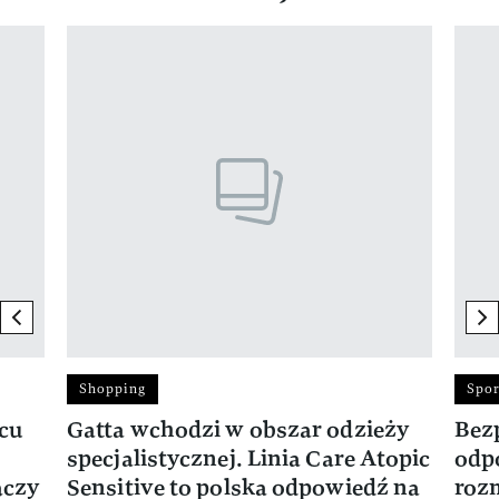
Pokazywanie elementu 1 z 17
previous element
ne
Shopping
Spor
rcu
Gatta wchodzi w obszar odzieży
Bez
specjalistycznej. Linia Care Atopic
odp
ączy
Sensitive to polska odpowiedź na
roz