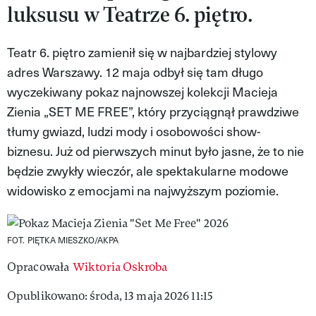
luksusu w Teatrze 6. piętro.
VIVA!LIFESTYLE
VIVA!MAN
Teatr 6. piętro zamienił się w najbardziej stylowy
adres Warszawy. 12 maja odbył się tam długo
VIVA!PEOPLE POWER
wyczekiwany pokaz najnowszej kolekcji Macieja
VIVA!ITAKA
Zienia „SET ME FREE”, który przyciągnął prawdziwe
tłumy gwiazd, ludzi mody i osobowości show-
MAGAZYN VIVA!
biznesu. Już od pierwszych minut było jasne, że to nie
będzie zwykły wieczór, ale spektakularne modowe
widowisko z emocjami na najwyższym poziomie.
FOT. PIĘTKA MIESZKO/AKPA
Opracowała
Wiktoria Oskroba
Opublikowano: środa, 13 maja 2026 11:15