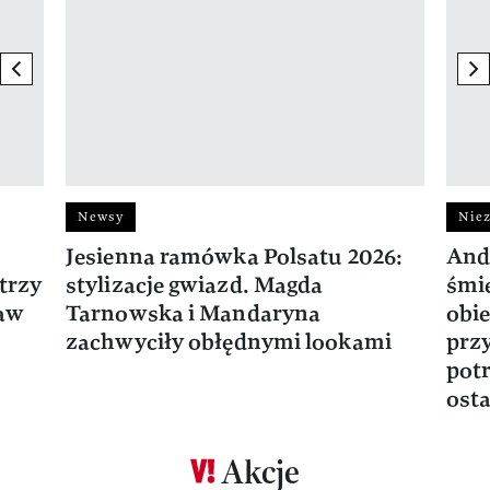
previous element
ne
Newsy
Niez
Jesienna ramówka Polsatu 2026:
And
trzy
stylizacje gwiazd. Magda
śmie
ław
Tarnowska i Mandaryna
obie
zachwyciły obłędnymi lookami
prz
potr
osta
Akcje