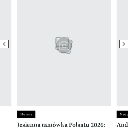
previous element
ne
Newsy
Niez
Jesienna ramówka Polsatu 2026:
And