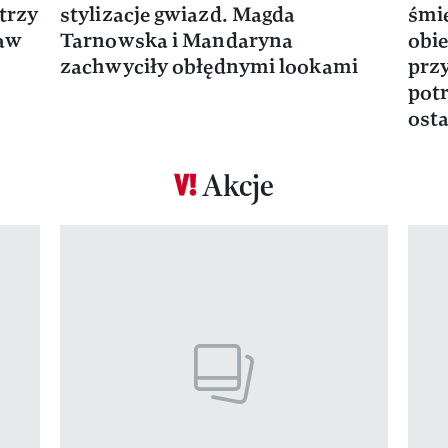
trzy
stylizacje gwiazd. Magda
śmie
ław
Tarnowska i Mandaryna
obie
zachwyciły obłędnymi lookami
prz
potr
osta
Akcje
Pokazywanie elementu 1 z 17