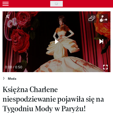
Skip
to
Gwiazdy
main
Ludzie
content
Moda
Uroda
Styl życia
Kultura
0:00 / 0:50
Wideo
Moda
Księżna Charlene
Nasze akcje
niespodziewanie pojawiła się na
VIVA!ART
Tygodniu Mody w Paryżu!
VIVA!MODA