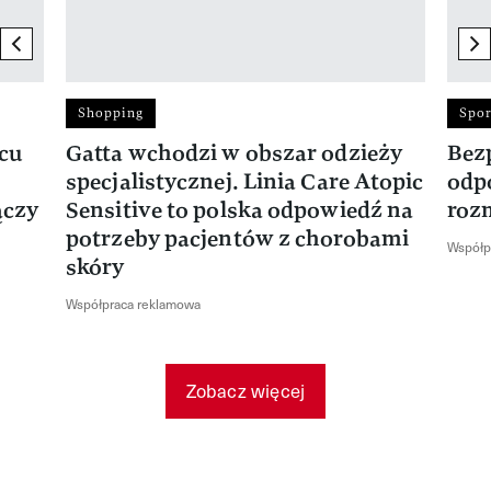
previous element
ne
Shopping
Spor
rcu
Gatta wchodzi w obszar odzieży
Bez
specjalistycznej. Linia Care Atopic
odp
ączy
Sensitive to polska odpowiedź na
roz
potrzeby pacjentów z chorobami
Współp
skóry
Współpraca reklamowa
Zobacz więcej