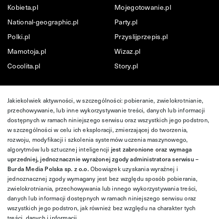
Kobieta.pl
Mojegotowanie.pl
National-geographic.pl
Party.pl
Polki.pl
Przyslijprzepis.pl
Mamotoja.pl
Wizaz.pl
Cocolita.pl
Story.pl
Jakiekolwiek aktywności, w szczególności: pobieranie, zwielokrotnianie,
przechowywanie, lub inne wykorzystywanie treści, danych lub informacji
dostępnych w ramach niniejszego serwisu oraz wszystkich jego podstron,
w szczególności w celu ich eksploracji, zmierzającej do tworzenia,
rozwoju, modyfikacji i szkolenia systemów uczenia maszynowego,
algorytmów lub sztucznej inteligencji
jest zabronione oraz wymaga
uprzedniej, jednoznacznie wyrażonej zgody administratora serwisu –
Burda Media Polska sp. z o.o.
Obowiązek uzyskania wyraźnej i
jednoznacznej zgody wymagany jest bez względu sposób pobierania,
zwielokrotniania, przechowywania lub innego wykorzystywania treści,
danych lub informacji dostępnych w ramach niniejszego serwisu oraz
wszystkich jego podstron, jak również bez względu na charakter tych
treści, danych i informacji.