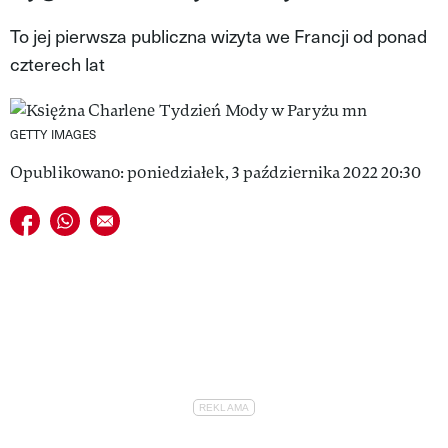
VIVA!LIFESTYLE
To jej pierwsza publiczna wizyta we Francji od ponad
czterech lat
VIVA!MAN
VIVA!PEOPLE POWER
GETTY IMAGES
VIVA!ITAKA
Opublikowano: poniedziałek, 3 października 2022 20:30
MAGAZYN VIVA!
Udostępnij na facebook
Udostępnij na whatsapp
E-mail do przyjaciela