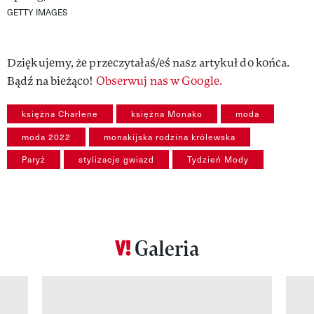
GETTY IMAGES
Dziękujemy, że przeczytałaś/eś nasz artykuł do końca.
Bądź na bieżąco!
Obserwuj nas w Google.
księżna Charlene
księżna Monako
moda
moda 2022
monakijska rodzina królewska
Paryż
stylizacje gwiazd
Tydzień Mody
Galeria
Pokazywanie elementu 1 z 12