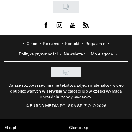
Visit us on Facebook
Visit us on Instagram
Visit us on Youtube
Visit us on Rss
O nas
Reklama
Kontakt
Regulamin
Polityka prywatności
Newsletter
Moje zgody
Dalsze rozpowszechnianie tekstów, zdjęć i materiałów wideo
opublikowanych w serwisie w całości lub w części wymaga
uprzedniej zgody wydawcy.
©
BURDA MEDIA POLSKA SP. Z O. O 2026
Elle.pl
Glamour.pl