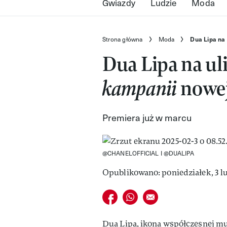
Gwiazdy
Ludzie
Moda
Strona główna
Moda
Dua Lipa na
Dua Lipa na ul
kampanii
nowej
Premiera już w marcu
@CHANELOFFICIAL I @DUALIPA
Opublikowano: poniedziałek, 3 lu
Udostępnij na facebook
Udostępnij na whatsapp
E-mail do przyjaciela
Dua Lipa, ikona współczesnej muz