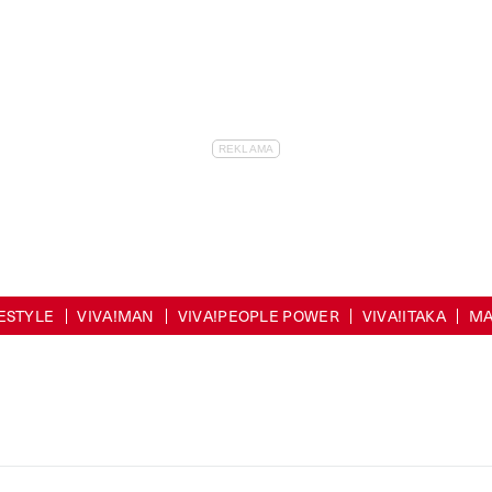
FESTYLE
VIVA!MAN
VIVA!PEOPLE POWER
VIVA!ITAKA
MA