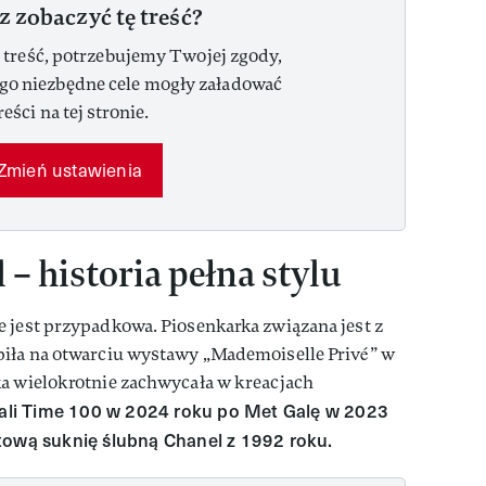
z zobaczyć tę treść?
 treść, potrzebujemy Twojej zgody,
ego niezbędne cele mogły załadować
reści na tej stronie.
Zmień ustawienia
 – historia pełna stylu
 jest przypadkowa. Piosenkarka związana jest z
piła na otwarciu wystawy „Mademoiselle Privé” w
ka wielokrotnie zachwycała w kreacjach
ali Time 100 w 2024 roku po Met Galę w 2023
tową suknię ślubną Chanel z 1992 roku.