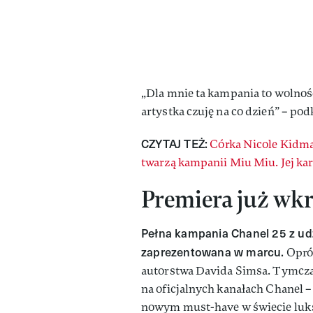
„Dla mnie ta kampania to wolność
artystka czuję na co dzień” – pod
CZYTAJ TEŻ:
Córka Nicole Kidma
twarzą kampanii Miu Miu. Jej kar
Premiera już wkr
Pełna kampania Chanel 25 z udz
zaprezentowana w marcu.
Opróc
autorstwa Davida Simsa. Tymcza
na oficjalnych kanałach Chanel – 
nowym must-have w świecie luk