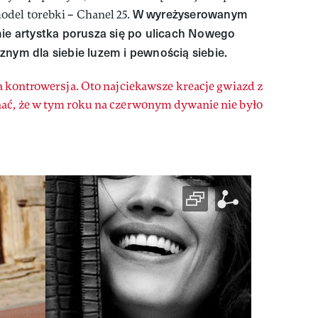
W wyreżyserowanym
del torebki – Chanel 25.
mie artystka porusza się po ulicach Nowego
znym dla siebie luzem i pewnością siebie.
a kontrowersja. Oto najciekawsze kreacje gwiazd z
ać, że w tym roku na czerwonym dywanie nie było