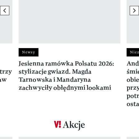
previous element
ne
Newsy
Niez
Jesienna ramówka Polsatu 2026:
And
trzy
stylizacje gwiazd. Magda
śmie
ław
Tarnowska i Mandaryna
obie
zachwyciły obłędnymi lookami
prz
potr
osta
Akcje