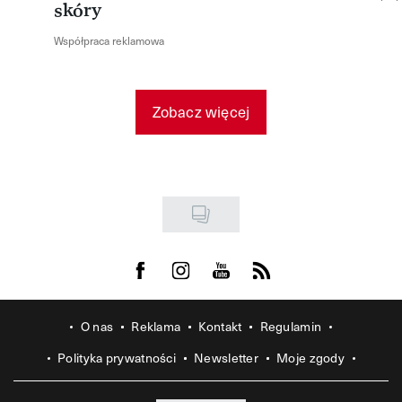
skóry
Współpraca reklamowa
Zobacz więcej
Visit us on Facebook
Visit us on Instagram
Visit us on Youtube
Visit us on Rss
O nas
Reklama
Kontakt
Regulamin
Polityka prywatności
Newsletter
Moje zgody