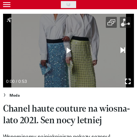
Skip
to
Gwiazdy
main
Ludzie
content
Moda
Uroda
Styl życia
Kultura
0:00 / 0:53
Wideo
Moda
Chanel haute couture na wiosna-
Nasze akcje
lato 2021. Sen nocy letniej
VIVA!ART
VIVA!MODA
Wspominamy najpiękniejsze pokazy sezonu!