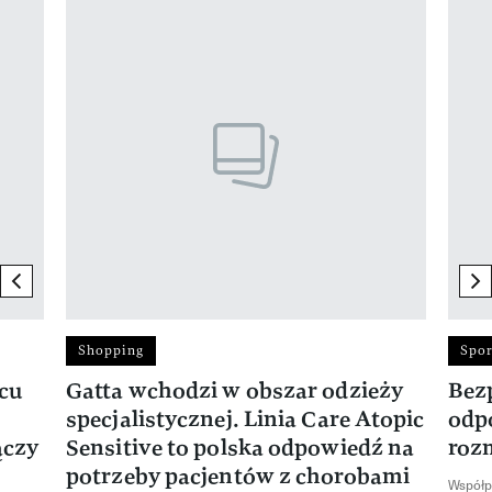
Pokazywanie elementu 1 z 17
previous element
ne
Shopping
Spor
rcu
Gatta wchodzi w obszar odzieży
Bez
specjalistycznej. Linia Care Atopic
odp
ączy
Sensitive to polska odpowiedź na
roz
potrzeby pacjentów z chorobami
Współp