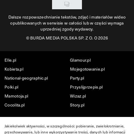
Dalsze rozpowszechnianie tekstów, zdjęć i materiałów wideo
opublikowanych w serwisie w całości lub w części wymaga
uprzedniej zgody wydawcy.
©
BURDA MEDIA POLSKA SP. Z O. O 2026
Elle.pl
Glamour.pl
Kobieta.pl
Mojegotowanie.pl
National-geographic.pl
Party.pl
Polki.pl
Przyslijprzepis.pl
Mamotoja.pl
Wizaz.pl
Cocolita.pl
Story.pl
Jakiekolwiek aktywności, w szczególności: pobieranie, zwielokrotnianie,
przechowywanie, lub inne wykorzystywanie treści, danych lub informacji