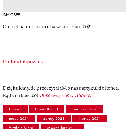
IMAXTREE
Chanel haute couture na wiosna-lato 2021
Authors
Paulina Filipowicz
Dziękujemy, że przeczytałaś/eś nasz artykuł do końca.
Bądź na bieżąco!
Obserwuj nas w Google.
Chanel
Coco Chanel
haute couture
moda 2021
trendy 2021
Trendy 2021
Virginie Viard
wiosna-lato 2021