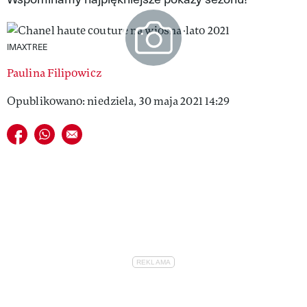
VIVA!LIFESTYLE
VIVA!MAN
IMAXTREE
Paulina Filipowicz
VIVA!PEOPLE POWER
Opublikowano: niedziela, 30 maja 2021 14:29
VIVA!ITAKA
Udostępnij na facebook
Udostępnij na whatsapp
E-mail do przyjaciela
MAGAZYN VIVA!