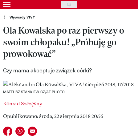
Skip
to
Gwiazdy
Wywiady VIVY
main
Ola Kowalska po raz pierwszy o
Ludzie
content
swoim chłopaku! „Próbuję go
Moda
prowokować”
Uroda
Styl życia
Czy mama akceptuje związek córki?
Kultura
MATEUSZ STANKIEWICZ/AF PHOTO
Wideo
Konrad Szczęsny
Nasze akcje
Opublikowano: środa, 22 sierpnia 2018 20:56
VIVA!ART
Udostępnij na facebook
Udostępnij na whatsapp
E-mail do przyjaciela
VIVA!MODA