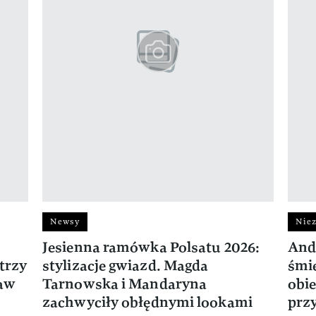
Newsy
Niez
Jesienna ramówka Polsatu 2026:
And
trzy
stylizacje gwiazd. Magda
śmie
ław
Tarnowska i Mandaryna
obie
zachwyciły obłędnymi lookami
prz