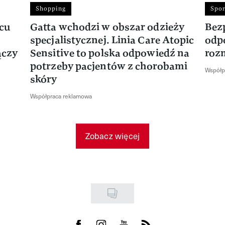
Shopping
Spor
rcu
Gatta wchodzi w obszar odzieży
Bez
specjalistycznej. Linia Care Atopic
odp
ączy
Sensitive to polska odpowiedź na
roz
potrzeby pacjentów z chorobami
Współp
skóry
Współpraca reklamowa
Zobacz więcej
Visit us on Facebook
Visit us on Instagram
Visit us on Youtube
Visit us on Rss