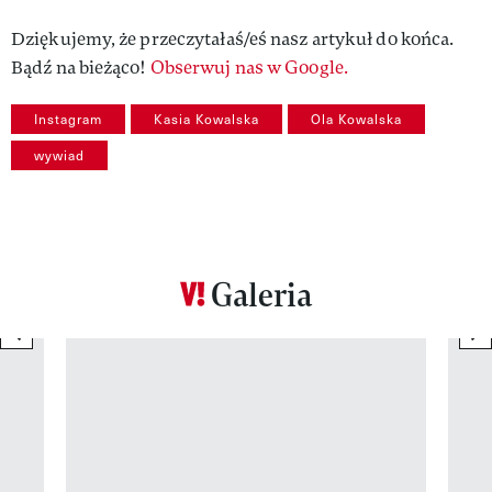
Dziękujemy, że przeczytałaś/eś nasz artykuł do końca.
Bądź na bieżąco!
Obserwuj nas w Google.
Instagram
Kasia Kowalska
Ola Kowalska
wywiad
Galeria
previous element
ne
Pokazywanie elementu 1 z 12