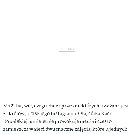
VIVA!LIFESTYLE
VIVA!MAN
VIVA!PEOPLE POWER
VIVA!ITAKA
MAGAZYN VIVA!
Ma 21 lat, wie, czego chce i przez niektórych uważana jest
za królową polskiego Instagrama. Ola, córka Kasi
Kowalskiej, umiejętnie prowokuje media i często
zamieszcza w sieci dwuznaczne zdjęcia, które u jednych