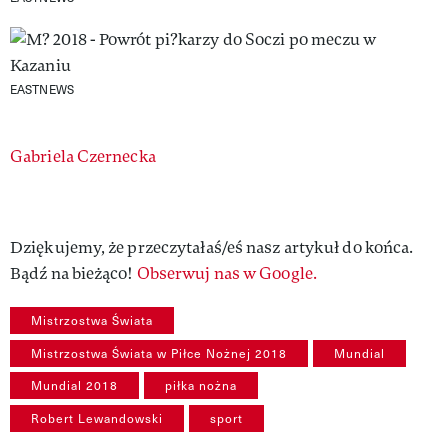
EASTNEWS
Authors
Gabriela Czernecka
Dziękujemy, że przeczytałaś/eś nasz artykuł do końca.
Bądź na bieżąco!
Obserwuj nas w Google.
Mistrzostwa Świata
Mistrzostwa Świata w Piłce Nożnej 2018
Mundial
Mundial 2018
piłka nożna
Robert Lewandowski
sport