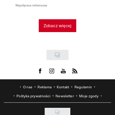
Współpraca reklamowa
Zobacz więcej
Visit us on Facebook
Visit us on Instagram
Visit us on Youtube
Visit us on Rss
O nas
Reklama
Kontakt
Regulamin
Polityka prywatności
Newsletter
Moje zgody