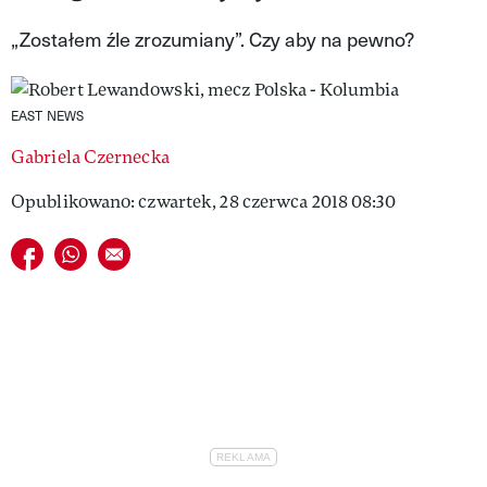
VIVA!LIFESTYLE
„Zostałem źle zrozumiany”. Czy aby na pewno?
VIVA!MAN
EAST NEWS
VIVA!PEOPLE POWER
Gabriela Czernecka
VIVA!ITAKA
Opublikowano: czwartek, 28 czerwca 2018 08:30
MAGAZYN VIVA!
Udostępnij na facebook
Udostępnij na whatsapp
E-mail do przyjaciela