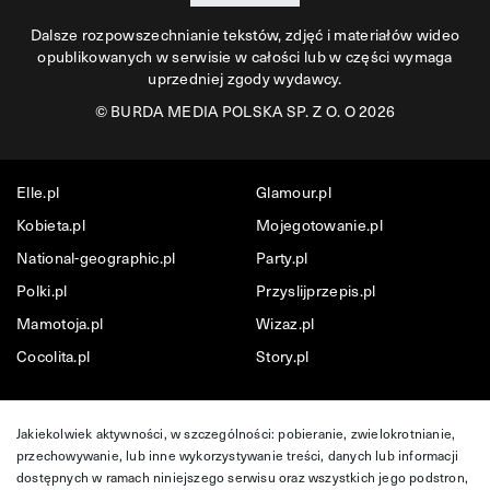
Dalsze rozpowszechnianie tekstów, zdjęć i materiałów wideo
opublikowanych w serwisie w całości lub w części wymaga
uprzedniej zgody wydawcy.
©
BURDA MEDIA POLSKA SP. Z O. O 2026
Elle.pl
Glamour.pl
Kobieta.pl
Mojegotowanie.pl
National-geographic.pl
Party.pl
Polki.pl
Przyslijprzepis.pl
Mamotoja.pl
Wizaz.pl
Cocolita.pl
Story.pl
Jakiekolwiek aktywności, w szczególności: pobieranie, zwielokrotnianie,
przechowywanie, lub inne wykorzystywanie treści, danych lub informacji
dostępnych w ramach niniejszego serwisu oraz wszystkich jego podstron,