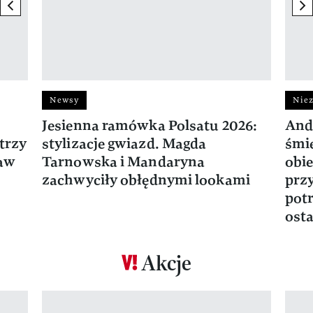
previous element
ne
Newsy
Niez
Jesienna ramówka Polsatu 2026:
And
trzy
stylizacje gwiazd. Magda
śmie
ław
Tarnowska i Mandaryna
obie
zachwyciły obłędnymi lookami
prz
potr
osta
Akcje
Pokazywanie elementu 1 z 17