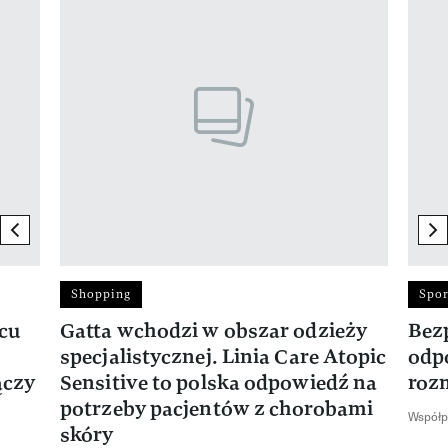
previous element
ne
Shopping
Spor
rcu
Gatta wchodzi w obszar odzieży
Bez
specjalistycznej. Linia Care Atopic
odp
ączy
Sensitive to polska odpowiedź na
roz
potrzeby pacjentów z chorobami
Współp
skóry