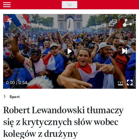
Skip
to
Gwiazdy
main
Ludzie
content
Moda
Uroda
Styl życia
Kultura
0:00 / 0:54
Wideo
Sport
Robert Lewandowski tłumaczy
Nasze akcje
się z krytycznych słów wobec
VIVA!ART
kolegów z drużyny
VIVA!MODA