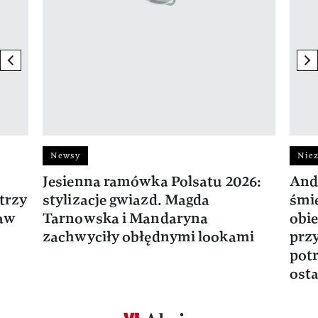
previous element
ne
Newsy
Niez
Jesienna ramówka Polsatu 2026:
And
trzy
stylizacje gwiazd. Magda
śmie
ław
Tarnowska i Mandaryna
obie
zachwyciły obłędnymi lookami
prz
potr
osta