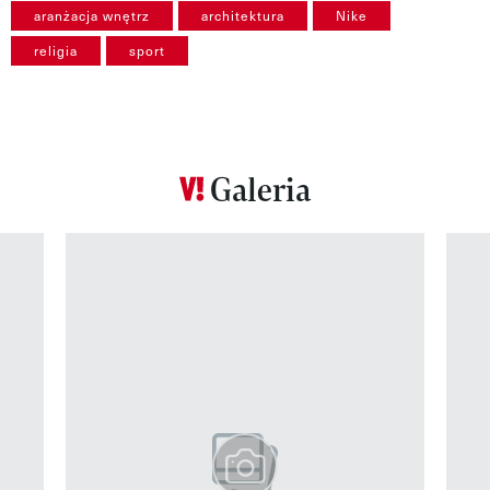
aranżacja wnętrz
architektura
Nike
religia
sport
Galeria
Pokazywanie elementu 1 z 12