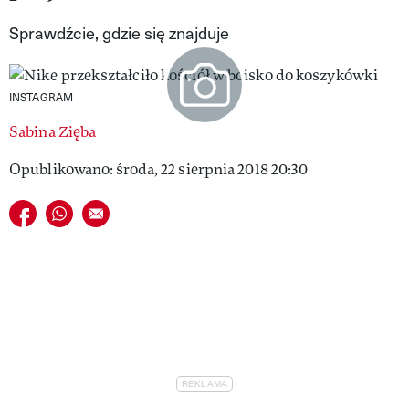
VIVA!LIFESTYLE
Sprawdźcie, gdzie się znajduje
VIVA!MAN
INSTAGRAM
VIVA!PEOPLE POWER
Sabina Zięba
VIVA!ITAKA
Opublikowano: środa, 22 sierpnia 2018 20:30
MAGAZYN VIVA!
Udostępnij na facebook
Udostępnij na whatsapp
E-mail do przyjaciela