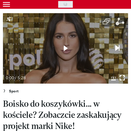
Skip
to
Gwiazdy
main
Ludzie
content
Moda
Uroda
Styl życia
Kultura
0:00 / 5:28
Wideo
Sport
Boisko do koszykówki... w
Nasze akcje
kościele? Zobaczcie zaskakujący
VIVA!ART
projekt marki Nike!
VIVA!MODA