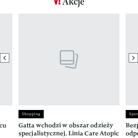
Akcje
Pokazywanie elementu 1 z 17
previous element
ne
Shopping
Spor
rcu
Gatta wchodzi w obszar odzieży
Bez
specjalistycznej. Linia Care Atopic
odp