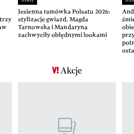
Newsy
Niez
Jesienna ramówka Polsatu 2026:
And
trzy
stylizacje gwiazd. Magda
śmie
ław
Tarnowska i Mandaryna
obie
zachwyciły obłędnymi lookami
prz
potr
osta
Akcje
Pokazywanie elementu 1 z 17