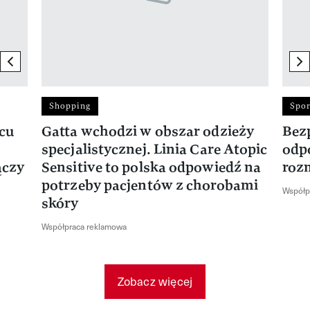
previous element
ne
Shopping
Spor
rcu
Gatta wchodzi w obszar odzieży
Bez
specjalistycznej. Linia Care Atopic
odp
ączy
Sensitive to polska odpowiedź na
roz
potrzeby pacjentów z chorobami
Współp
skóry
Współpraca reklamowa
Zobacz więcej