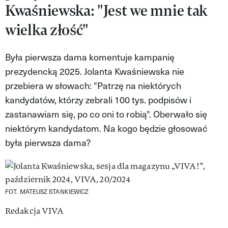
Kwaśniewska: "Jest we mnie tak
VIVA!LIFESTYLE
wielka złość"
VIVA!MAN
Była pierwsza dama komentuje kampanię
VIVA!PEOPLE POWER
prezydencką 2025. Jolanta Kwaśniewska nie
VIVA!ITAKA
przebiera w słowach: "Patrzę na niektórych
kandydatów, którzy zebrali 100 tys. podpisów i
MAGAZYN VIVA!
zastanawiam się, po co oni to robią". Oberwało się
niektórym kandydatom. Na kogo będzie głosować
była pierwsza dama?
FOT. MATEUSZ STANKIEWICZ
Redakcja VIVA