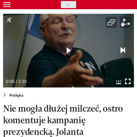
Skip
to
Gwiazdy
main
Ludzie
content
Moda
Uroda
Styl życia
Kultura
0:00 / 2:16
Wideo
Polityka
Nie mogła dłużej milczeć, ostro
Nasze akcje
komentuje kampanię
VIVA!ART
prezydencką. Jolanta
VIVA!MODA