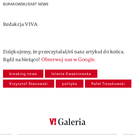
BURAKOWSKI/EAST NEWS
Authors
Redakcja VIVA
Dziękujemy, że przeczytałaś/eś nasz artykuł do końca.
Bądź na bieżąco!
Obserwuj nas w Google.
breaking news
Jolanta Kwaśniewska
Krzysztof Stanowski
polityka
Rafał Trzaskowski
Galeria