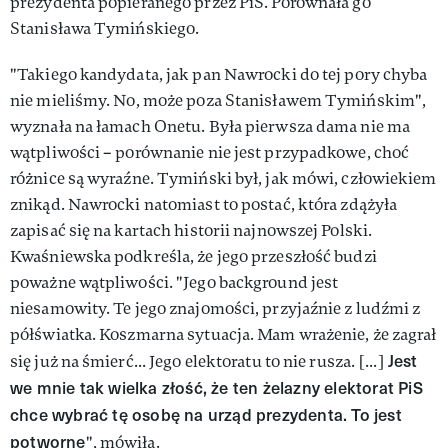
prezydenta popieranego przez PiS. Porównała go
Stanisława Tymińskiego.
"Takiego kandydata, jak pan Nawrocki do tej pory chyba
nie mieliśmy. No, może poza Stanisławem Tymińskim",
wyznała na łamach Onetu. Była pierwsza dama nie ma
wątpliwości – porównanie nie jest przypadkowe, choć
różnice są wyraźne. Tymiński był, jak mówi, człowiekiem
znikąd. Nawrocki natomiast to postać, która zdążyła
zapisać się na kartach historii najnowszej Polski.
Kwaśniewska podkreśla, że jego przeszłość budzi
poważne wątpliwości. "Jego background jest
niesamowity. Te jego znajomości, przyjaźnie z ludźmi z
półświatka. Koszmarna sytuacja. Mam wrażenie, że zagrał
Jest
się już na śmierć... Jego elektoratu to nie rusza. [...]
we mnie tak wielka złość, że ten żelazny elektorat PiS
chce wybrać tę osobę na urząd prezydenta. To jest
potworne
", mówiła.