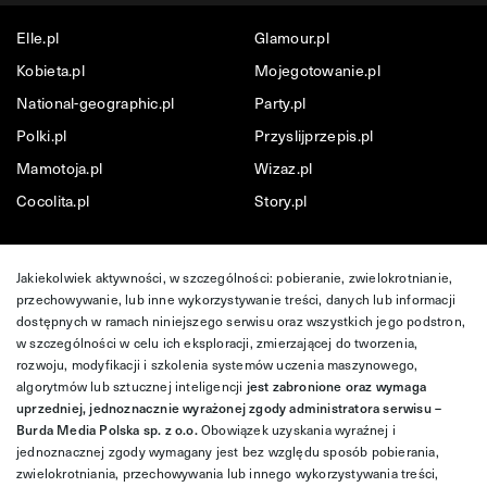
Elle.pl
Glamour.pl
Kobieta.pl
Mojegotowanie.pl
National-geographic.pl
Party.pl
Polki.pl
Przyslijprzepis.pl
Mamotoja.pl
Wizaz.pl
Cocolita.pl
Story.pl
Jakiekolwiek aktywności, w szczególności: pobieranie, zwielokrotnianie,
przechowywanie, lub inne wykorzystywanie treści, danych lub informacji
dostępnych w ramach niniejszego serwisu oraz wszystkich jego podstron,
w szczególności w celu ich eksploracji, zmierzającej do tworzenia,
rozwoju, modyfikacji i szkolenia systemów uczenia maszynowego,
algorytmów lub sztucznej inteligencji
jest zabronione oraz wymaga
uprzedniej, jednoznacznie wyrażonej zgody administratora serwisu –
Burda Media Polska sp. z o.o.
Obowiązek uzyskania wyraźnej i
jednoznacznej zgody wymagany jest bez względu sposób pobierania,
zwielokrotniania, przechowywania lub innego wykorzystywania treści,