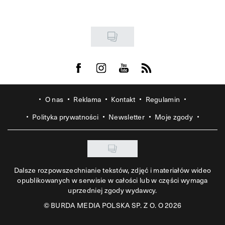
Visit us on Facebook
Visit us on Instagram
Visit us on Youtube
Visit us on Rss
O nas
Reklama
Kontakt
Regulamin
Polityka prywatności
Newsletter
Moje zgody
Dalsze rozpowszechnianie tekstów, zdjęć i materiałów wideo
opublikowanych w serwisie w całości lub w części wymaga
uprzedniej zgody wydawcy.
©
BURDA MEDIA POLSKA SP. Z O. O 2026