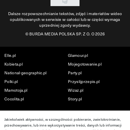
Dalsze rozpowszechnianie tekstów, zdjęć i materiałów wideo
opublikowanych w serwisie w całości lub w części wymaga
uprzedniej zgody wydawcy.
©
BURDA MEDIA POLSKA SP. Z O. O 2026
Elle.pl
Glamour.pl
Kobieta.pl
Mojegotowanie.pl
National-geographic.pl
Party.pl
Polki.pl
Przyslijprzepis.pl
Mamotoja.pl
Wizaz.pl
Cocolita.pl
Story.pl
Jakiekolwiek aktywności, w szczególności: pobieranie, zwielokrotnianie,
przechowywanie, lub inne wykorzystywanie treści, danych lub informacji