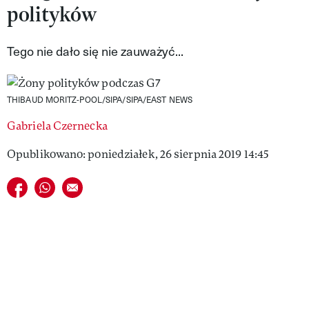
polityków
VIVA!LIFESTYLE
VIVA!MAN
Tego nie dało się nie zauważyć...
VIVA!PEOPLE POWER
THIBAUD MORITZ-POOL/SIPA/SIPA/EAST NEWS
VIVA!ITAKA
Gabriela Czernecka
MAGAZYN VIVA!
Opublikowano: poniedziałek, 26 sierpnia 2019 14:45
Udostępnij na facebook
Udostępnij na whatsapp
E-mail do przyjaciela