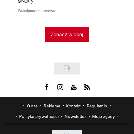
skóry
Współpraca reklamowa
Zobacz więcej
Visit us on Facebook
Visit us on Instagram
Visit us on Youtube
Visit us on Rss
O nas
Reklama
Kontakt
Regulamin
Polityka prywatności
Newsletter
Moje zgody