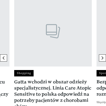
Pokazywanie elementu 1 z 17
previous element
ne
Shopping
Spor
rcu
Gatta wchodzi w obszar odzieży
Bez
specjalistycznej. Linia Care Atopic
odp
ączy
Sensitive to polska odpowiedź na
roz
potrzeby pacjentów z chorobami
Współp