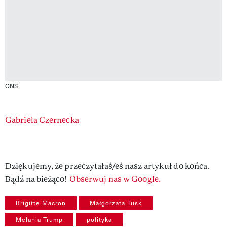
ONS
Authors
Gabriela Czernecka
Dziękujemy, że przeczytałaś/eś nasz artykuł do końca.
Bądź na bieżąco!
Obserwuj nas w Google.
Brigitte Macron
Małgorzata Tusk
Melania Trump
polityka