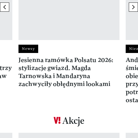
previous element
ne
Newsy
Niez
Jesienna ramówka Polsatu 2026:
And
trzy
stylizacje gwiazd. Magda
śmie
ław
Tarnowska i Mandaryna
obie
zachwyciły obłędnymi lookami
prz
potr
osta
Akcje