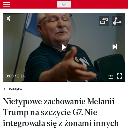
Skip
to
Gwiazdy
main
Ludzie
content
Moda
Uroda
Styl życia
Kultura
0:00 / 2:16
Wideo
Polityka
Nietypowe zachowanie Melanii
Nasze akcje
Trump na szczycie G7. Nie
VIVA!ART
integrowała się z żonami innych
VIVA!MODA