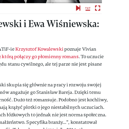
ewski i Ewa Wiśniewska:
ATiF-ie
Krzysztof Kowalewski
poznaje Vivian
z którą połączy go płomienny romans
. To uczucie
u stanu cywilnego, ale tej parze nie jest pisane
 skupia się głównie na pracy i rozwoju swojej
lmów angażuje go Stanisław Bareja. Dzięki temu
ność. Dużo też romansuje. Podobno jest kochliwy,
ją krążyć plotki o jego niestabilnych uczuciach.
ch łóżkowych to jednak nie jest norma społeczna.
małżeństwo. Specyfika branży...”, konstatował