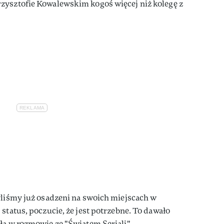
zysztofie Kowalewskim kogoś więcej niż kolegę z
yliśmy już osadzeni na swoich miejscach w
status, poczucie, że jest potrzebne. To dawało
ła w rozmowie ze "Światem Seriali".