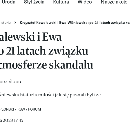
Uroda
Styl życia
Kultura
Wideo
Nasze akcje
istorie
Krzysztof Kowalewski i Ewa Wiśniewska: po 21 latach związku roz
alewski i Ewa
 21 latach związku
 atmosferze skandalu
 bez ślubu
PLONSKI / RSW / FORUM
 2023 17:45