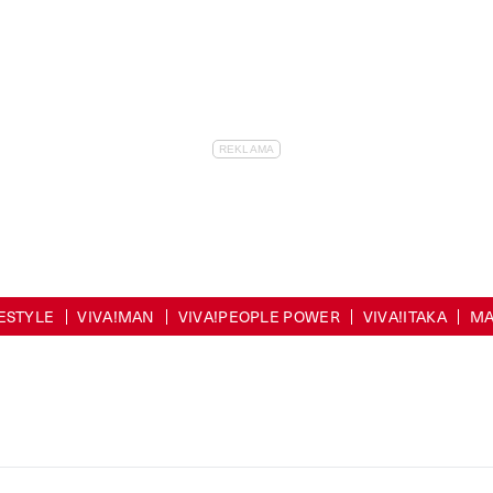
FESTYLE
VIVA!MAN
VIVA!PEOPLE POWER
VIVA!ITAKA
MA