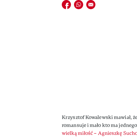
Udostępnij na facebook
Udostępnij na whatsapp
E-mail do przyjaciela
Krzysztof Kowalewski mawiał, że 
romansuje i mało kto ma jednego 
wielką miłość – Agnieszkę Such