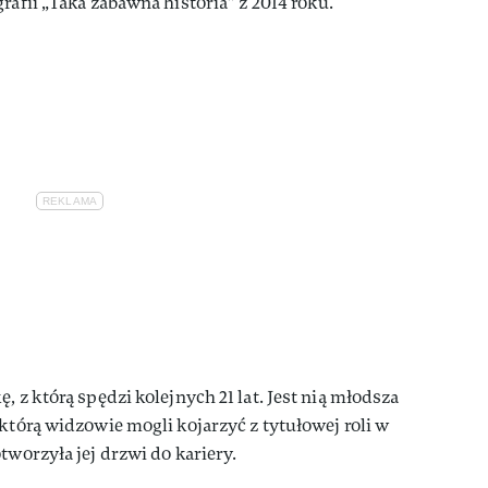
rafii „Taka zabawna historia” z 2014 roku.
, z którą spędzi kolejnych 21 lat. Jest nią młodsza
którą widzowie mogli kojarzyć z tytułowej roli w
tworzyła jej drzwi do kariery.