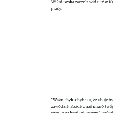
Wiśniewska zaczęła widzieć w Kr
pracy.
"Ważne było chyba to, że oboje b
zawodzie. Każde z nas miało swój 
szansę na istnienie razem", mówi