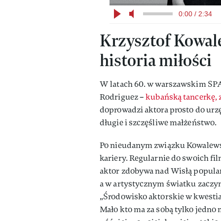
0:00 / 2:34
Krzysztof Kowal
historia miłości
W latach 60. w warszawskim SP
Rodriguez –
kubańską tancerkę, 
doprowadzi aktora prosto do urzęd
długie i szczęśliwe małżeństwo.
Po nieudanym związku Kowalewski
kariery. Regularnie do swoich fi
aktor zdobywa nad Wisłą popular
a w artystycznym światku zaczyna
„Środowisko aktorskie w kwestia
Mało kto ma za sobą tylko jedno 