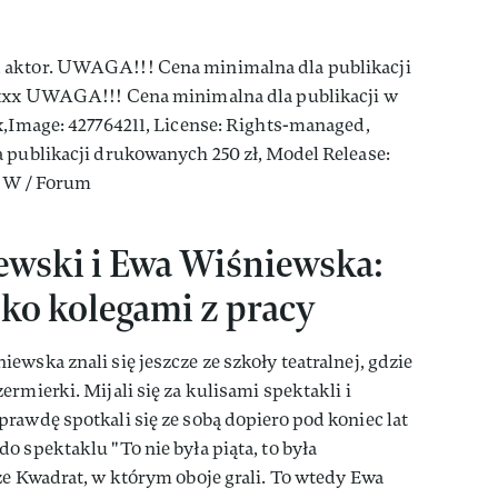
ewski i Ewa Wiśniewska:
ylko kolegami z pracy
wska znali się jeszcze ze szkoły teatralnej, gdzie
rmierki. Mijali się za kulisami spektakli i
rawdę spotkali się ze sobą dopiero pod koniec lat
o spektaklu "To nie była piąta, to była
ze Kwadrat, w którym oboje grali. To wtedy Ewa