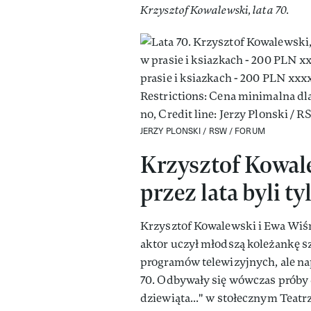
Krzysztof Kowalewski, lata 70.
JERZY PLONSKI / RSW / FORUM
Krzysztof Kowal
przez lata byli t
Krzysztof Kowalewski i Ewa Wiśnie
aktor uczył młodszą koleżankę sze
programów telewizyjnych, ale nap
70. Odbywały się wówczas próby d
dziewiąta..." w stołecznym Teatr