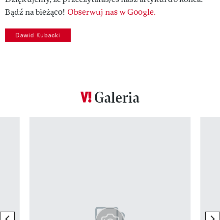
Bądź na bieżąco!
Obserwuj nas w Google.
Dawid Kubacki
Galeria
Pokazywanie elementu 1 z 12
previous element
ne