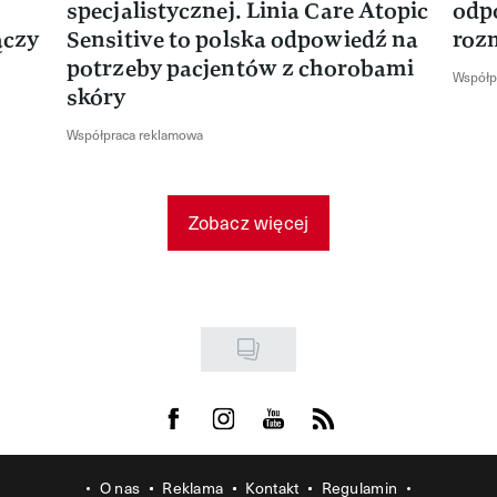
specjalistycznej. Linia Care Atopic
odp
ączy
Sensitive to polska odpowiedź na
roz
potrzeby pacjentów z chorobami
Współp
skóry
Współpraca reklamowa
Zobacz więcej
Visit us on Facebook
Visit us on Instagram
Visit us on Youtube
Visit us on Rss
O nas
Reklama
Kontakt
Regulamin