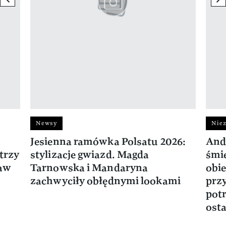
Newsy
Niez
Jesienna ramówka Polsatu 2026:
And
trzy
stylizacje gwiazd. Magda
śmie
ław
Tarnowska i Mandaryna
obie
zachwyciły obłędnymi lookami
prz
potr
osta