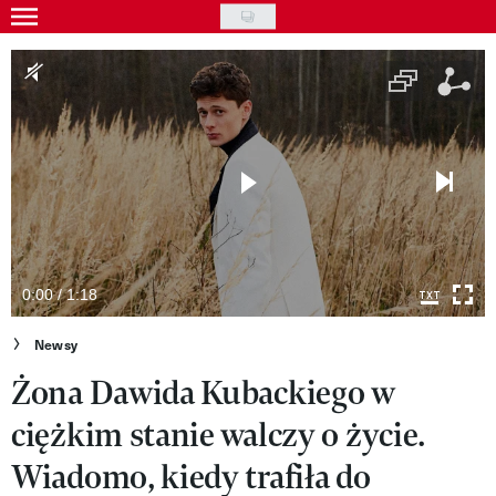
Skip
to
Gwiazdy
main
Ludzie
content
Moda
Uroda
Styl życia
Kultura
0:00 / 1:18
Wideo
Newsy
Żona Dawida Kubackiego w
Nasze akcje
ciężkim stanie walczy o życie.
VIVA!ART
Wiadomo, kiedy trafiła do
VIVA!MODA