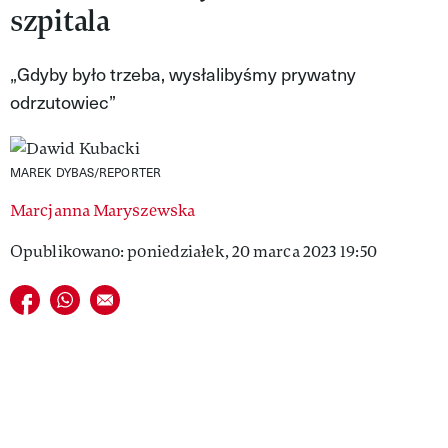
szpitala
VIVA!LIFESTYLE
VIVA!MAN
„Gdyby było trzeba, wysłalibyśmy prywatny
odrzutowiec”
VIVA!PEOPLE POWER
VIVA!ITAKA
MAREK DYBAS/REPORTER
MAGAZYN VIVA!
Marcjanna Maryszewska
Opublikowano: poniedziałek, 20 marca 2023 19:50
Udostępnij na facebook
Udostępnij na whatsapp
E-mail do przyjaciela