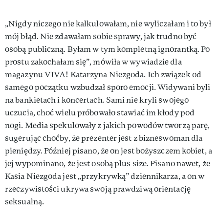
„Nigdy niczego nie kalkulowałam, nie wyliczałam i to był
mój błąd. Nie zdawałam sobie sprawy, jak trudno być
osobą publiczną. Byłam w tym kompletną ignorantką. Po
prostu zakochałam się”, mówiła w wywiadzie dla
magazynu VIVA! Katarzyna Niezgoda. Ich związek od
samego początku wzbudzał sporo emocji. Widywani byli
na bankietach i koncertach. Sami nie kryli swojego
uczucia, choć wielu próbowało stawiać im kłody pod
nogi. Media spekulowały z jakich powodów tworzą parę,
sugerując choćby, że prezenter jest z bizneswoman dla
pieniędzy. Później pisano, że on jest bożyszczem kobiet, a
jej wypominano, że jest osobą plus size. Pisano nawet, że
Kasia Niezgoda jest „przykrywką” dziennikarza, a on w
rzeczywistości ukrywa swoją prawdziwą orientację
seksualną.