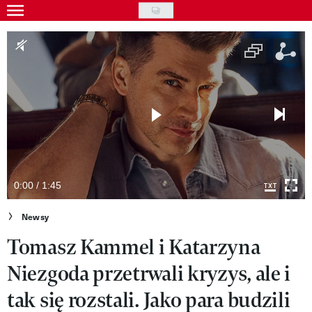
Skip
to
Gwiazdy
main
Ludzie
content
Moda
Uroda
Styl życia
Kultura
0:00 / 1:45
Wideo
Newsy
Tomasz Kammel i Katarzyna
Nasze akcje
Niezgoda przetrwali kryzys, ale i
VIVA!ART
tak się rozstali. Jako para budzili
VIVA!MODA