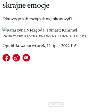
skrajne emocje
VIVA!LIFESTYLE
VIVA!MAN
Dlaczego ich związek się skończył?
VIVA!PEOPLE POWER
IZA GRZYBOWSKA/VOYK, GNIESZKA KULESZA I ŁUKASZ PIK
VIVA!ITAKA
Opublikowano: wtorek, 12 lipca 2022 11:54
MAGAZYN VIVA!
Udostępnij na facebook
Udostępnij na whatsapp
E-mail do przyjaciela