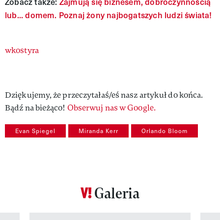
Zobacz także:
Zajmują się biznesem, dobroczynnością
lub... domem. Poznaj żony najbogatszych ludzi świata!
Authors
wkostyra
Dziękujemy, że przeczytałaś/eś nasz artykuł do końca.
Bądź na bieżąco!
Obserwuj nas w Google.
Evan Spiegel
Miranda Kerr
Orlando Bloom
Galeria