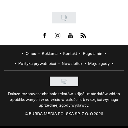
Visit us on Facebook
Visit us on Instagram
Visit us on Youtube
Visit us on Rss
O nas
Reklama
Kontakt
Regulamin
Polityka prywatności
Newsletter
Moje zgody
Dalsze rozpowszechnianie tekstów, zdjęć i materiałów wideo
opublikowanych w serwisie w całości lub w części wymaga
uprzedniej zgody wydawcy.
©
BURDA MEDIA POLSKA SP. Z O. O 2026