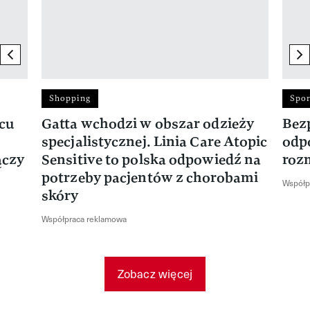
previous element
ne
Shopping
Spor
rcu
Gatta wchodzi w obszar odzieży
Bez
specjalistycznej. Linia Care Atopic
odp
ączy
Sensitive to polska odpowiedź na
roz
potrzeby pacjentów z chorobami
Współp
skóry
Współpraca reklamowa
Zobacz więcej