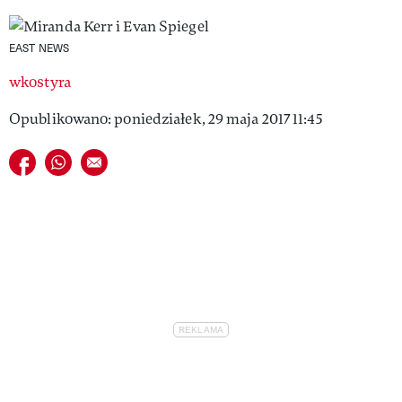
VIVA!LIFESTYLE
EAST NEWS
VIVA!MAN
wkostyra
VIVA!PEOPLE POWER
Opublikowano: poniedziałek, 29 maja 2017 11:45
VIVA!ITAKA
Udostępnij na facebook
Udostępnij na whatsapp
E-mail do przyjaciela
MAGAZYN VIVA!