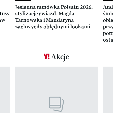
Jesienna ramówka Polsatu 2026:
And
trzy
stylizacje gwiazd. Magda
śmie
ław
Tarnowska i Mandaryna
obie
zachwyciły obłędnymi lookami
prz
potr
osta
Akcje
Pokazywanie elementu 1 z 17