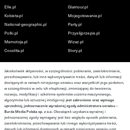
Elle.pl
Glamour.pl
Kobieta.pl
Mojegotowanie.pl
National-geographic.pl
Party.pl
Polki.pl
Przyslijprzepis.pl
Mamotoja.pl
Wizaz.pl
Cocolita.pl
Story.pl
Jakiekolwiek aktywności, w szczególności: pobieranie, zwielokrotnianie,
przechowywanie, lub inne wykorzystywanie treści, danych lub informacji
dostępnych w ramach niniejszego serwisu oraz wszystkich jego podstron,
w szczególności w celu ich eksploracji, zmierzającej do tworzenia,
rozwoju, modyfikacji i szkolenia systemów uczenia maszynowego,
algorytmów lub sztucznej inteligencji
jest zabronione oraz wymaga
uprzedniej, jednoznacznie wyrażonej zgody administratora serwisu –
Burda Media Polska sp. z o.o.
Obowiązek uzyskania wyraźnej i
jednoznacznej zgody wymagany jest bez względu sposób pobierania,
zwielokrotniania, przechowywania lub innego wykorzystywania treści,
danych lub informacji dostępnych w ramach niniejszego serwisu oraz