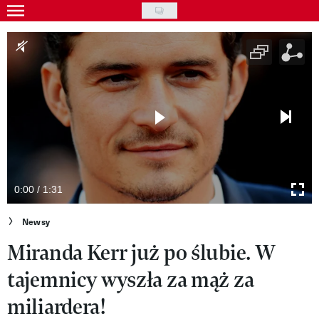
Skip
to
Gwiazdy
main
Ludzie
content
Moda
Uroda
Styl życia
Kultura
0:00 / 1:31
Wideo
Newsy
Miranda Kerr już po ślubie. W
Nasze akcje
tajemnicy wyszła za mąż za
VIVA!ART
miliardera!
VIVA!MODA