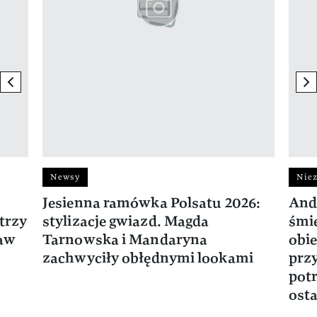
previous element
ne
Newsy
Niez
Jesienna ramówka Polsatu 2026:
And
trzy
stylizacje gwiazd. Magda
śmie
ław
Tarnowska i Mandaryna
obie
zachwyciły obłędnymi lookami
prz
potr
osta