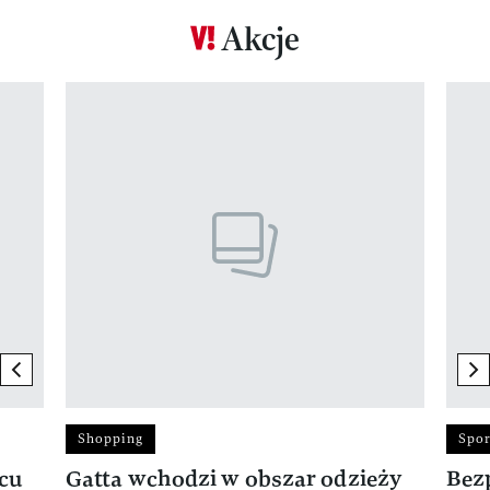
Akcje
Pokazywanie elementu 1 z 17
previous element
ne
Shopping
Spor
rcu
Gatta wchodzi w obszar odzieży
Bez