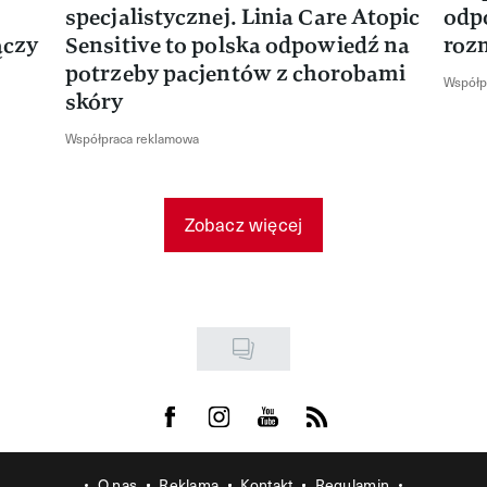
specjalistycznej. Linia Care Atopic
odp
ączy
Sensitive to polska odpowiedź na
roz
potrzeby pacjentów z chorobami
Współp
skóry
Współpraca reklamowa
Zobacz więcej
Visit us on Facebook
Visit us on Instagram
Visit us on Youtube
Visit us on Rss
O nas
Reklama
Kontakt
Regulamin