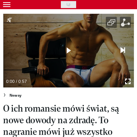
Skip
to
Gwiazdy
main
Ludzie
content
Moda
Uroda
Styl życia
Kultura
0:00 / 0:57
Wideo
Newsy
O ich romansie mówi świat, są
Nasze akcje
nowe dowody na zdradę. To
VIVA!ART
nagranie mówi już wszystko
VIVA!MODA