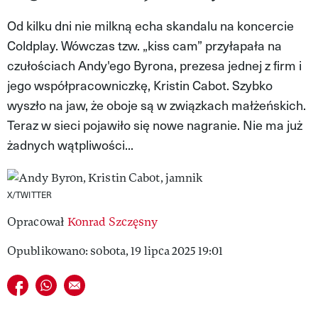
VIVA!LIFESTYLE
Od kilku dni nie milkną echa skandalu na koncercie
Coldplay. Wówczas tzw. „kiss cam” przyłapała na
VIVA!MAN
czułościach Andy'ego Byrona, prezesa jednej z firm i
VIVA!PEOPLE POWER
jego współpracowniczkę, Kristin Cabot. Szybko
wyszło na jaw, że oboje są w związkach małżeńskich.
VIVA!ITAKA
Teraz w sieci pojawiło się nowe nagranie. Nie ma już
MAGAZYN VIVA!
żadnych wątpliwości...
X/TWITTER
Opracował
Konrad Szczęsny
Opublikowano: sobota, 19 lipca 2025 19:01
Udostępnij na facebook
Udostępnij na whatsapp
E-mail do przyjaciela