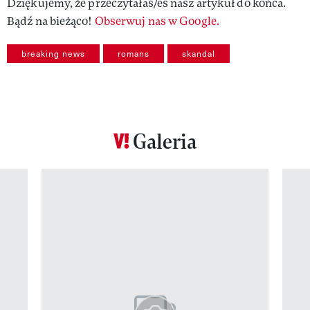
Dziękujemy, że przeczytałaś/eś nasz artykuł do końca.
Bądź na bieżąco!
Obserwuj nas w Google.
breaking news
romans
skandal
Galeria
Pokazywanie elementu 1 z 12