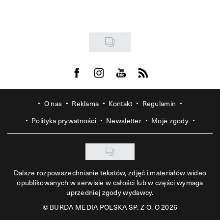
Visit us on Facebook
Visit us on Instagram
Visit us on Youtube
Visit us on Rss
O nas
Reklama
Kontakt
Regulamin
Polityka prywatności
Newsletter
Moje zgody
Dalsze rozpowszechnianie tekstów, zdjęć i materiałów wideo
opublikowanych w serwisie w całości lub w części wymaga
uprzedniej zgody wydawcy.
©
BURDA MEDIA POLSKA SP. Z O. O 2026