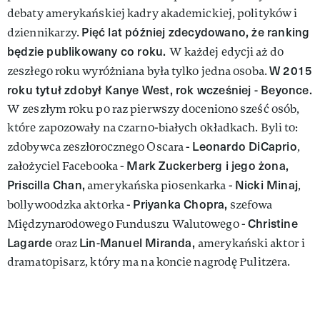
debaty amerykańskiej kadry akademickiej, polityków i
Pięć lat później zdecydowano, że ranking
dziennikarzy.
będzie publikowany co roku.
W każdej edycji aż do
W 2015
zeszłego roku wyróżniana była tylko jedna osoba.
roku tytuł zdobył Kanye West, rok wcześniej - Beyonce.
W zeszłym roku po raz pierwszy doceniono sześć osób,
które zapozowały na czarno-białych okładkach. Byli to:
Leonardo DiCaprio
zdobywca zeszłorocznego Oscara -
,
Mark Zuckerberg i jego żona,
założyciel Facebooka -
Priscilla Chan,
Nicki Minaj
amerykańska piosenkarka -
,
Priyanka Chopra,
bollywoodzka aktorka -
szefowa
Christine
Międzynarodowego Funduszu Walutowego -
Lagarde
Lin-Manuel Miranda,
oraz
amerykański aktor i
dramatopisarz, który ma na koncie nagrodę Pulitzera.