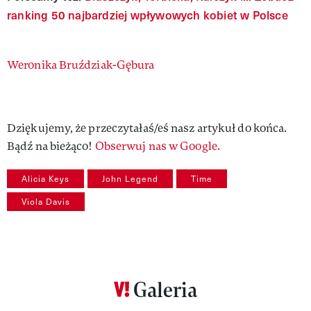
ranking 50 najbardziej wpływowych kobiet w Polsce
Authors
Weronika Bruździak-Gębura
Dziękujemy, że przeczytałaś/eś nasz artykuł do końca.
Bądź na bieżąco!
Obserwuj nas w Google.
Alicia Keys
John Legend
Time
Viola Davis
Galeria