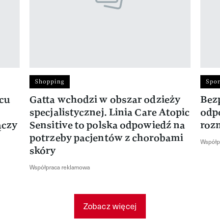
Shopping
Spor
rcu
Gatta wchodzi w obszar odzieży
Bez
specjalistycznej. Linia Care Atopic
odp
ączy
Sensitive to polska odpowiedź na
roz
potrzeby pacjentów z chorobami
Współp
skóry
Współpraca reklamowa
Zobacz więcej