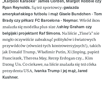
„Karpool Karaoke” James Corden, Margot Robbie czy
Ryan Reynolds.
gwiazda
Są też sportowcy:
amerykańskiego futbolu i mąż Gisele Bundchen - Tom
Brady czy piłkarz FC Barcelona - Neymar.
Wśród ikon
shley Graham czy
znalazła się modelka plus size A
belgijski projektant Raf Simons.
Na liście „Time’a” nie
mogło oczywiście zabraknąć polityków i światowych
przywódców (również tych kontrowersyjnych!), takich
jak Donald Trump, Władimir Putin, Xi Jinping, papież
Franciszek, Theresa May, Recep Erdogan czy… Kim
Dzong Un. Co ciekawe, na liście znalazła się też córka
Ivanka Trump i jej mąż, Jared
prezydenta USA,
Kushner.