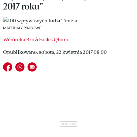
2017 roku”
VIVA!LIFESTYLE
VIVA!MAN
MATERIAŁY PRASOWE
VIVA!PEOPLE POWER
Weronika Bruździak-Gębura
VIVA!ITAKA
Opublikowano: sobota, 22 kwietnia 2017 08:00
MAGAZYN VIVA!
Udostępnij na facebook
Udostępnij na whatsapp
E-mail do przyjaciela