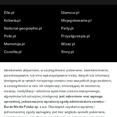
Elle.pl
Glamour.pl
Kobieta.pl
Mojegotowanie.pl
National-geographic.pl
Party.pl
Polki.pl
Przyslijprzepis.pl
Mamotoja.pl
Wizaz.pl
Cocolita.pl
Story.pl
Jakiekolwiek aktywności, w szczególności: pobieranie, zwielokrotnianie,
przechowywanie, lub inne wykorzystywanie treści, danych lub informacji
dostępnych w ramach niniejszego serwisu oraz wszystkich jego podstron,
w szczególności w celu ich eksploracji, zmierzającej do tworzenia,
rozwoju, modyfikacji i szkolenia systemów uczenia maszynowego,
algorytmów lub sztucznej inteligencji
jest zabronione oraz wymaga
uprzedniej, jednoznacznie wyrażonej zgody administratora serwisu –
Burda Media Polska sp. z o.o.
Obowiązek uzyskania wyraźnej i
jednoznacznej zgody wymagany jest bez względu sposób pobierania,
zwielokrotniania, przechowywania lub innego wykorzystywania treści,