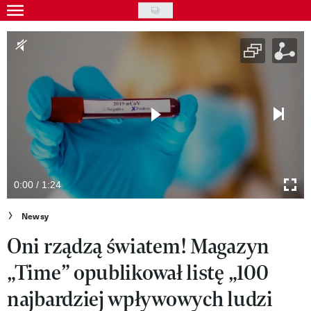
Skip
to
Gwiazdy
main
Ludzie
content
Moda
Uroda
Styl życia
Kultura
0:00 / 1:24
Wideo
Newsy
Oni rządzą światem! Magazyn
Nasze akcje
„Time” opublikował listę „100
VIVA!ART
najbardziej wpływowych ludzi
VIVA!MODA