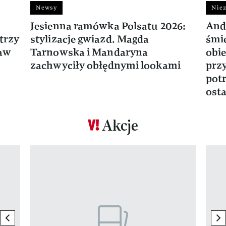
Newsy
Niez
Jesienna ramówka Polsatu 2026:
And
trzy
stylizacje gwiazd. Magda
śmie
ław
Tarnowska i Mandaryna
obie
zachwyciły obłędnymi lookami
prz
potr
osta
Akcje
Pokazywanie elementu 1 z 17
previous element
ne