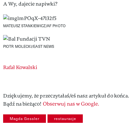
A Wy, dajecie napiwki?
MATEUSZ STANKIEWICZ/AF PHOTO
PIOTR MOLECKI/EAST NEWS
Authors
Rafał Kowalski
Dziękujemy, że przeczytałaś/eś nasz artykuł do końca.
Bądź na bieżąco!
Obserwuj nas w Google.
Magda Gessler
restauracje