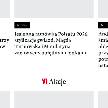
Newsy
Niez
Jesienna ramówka Polsatu 2026:
And
trzy
stylizacje gwiazd. Magda
śmie
ław
Tarnowska i Mandaryna
obie
zachwyciły obłędnymi lookami
prz
potr
osta
Akcje
Pokazywanie elementu 1 z 17