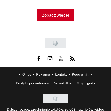
Zobacz więcej
Visit us on Facebook
Visit us on Instagram
Visit us on Youtube
Visit us on Rss
O nas
Reklama
Kontakt
Regulamin
Polityka prywatności
Newsletter
Moje zgody
Dalsze rozpowszechnianie tekstów, zdjęć i materiałów wideo