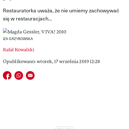
VIVA!LIFESTYLE
Restauratorka uważa, że nie umiemy zachowywać
się w restauracjach...
VIVA!MAN
VIVA!PEOPLE POWER
IZA GRZYBOWSKA
VIVA!ITAKA
Rafał Kowalski
MAGAZYN VIVA!
Opublikowano: wtorek, 17 września 2019 12:28
Udostępnij na facebook
Udostępnij na whatsapp
E-mail do przyjaciela