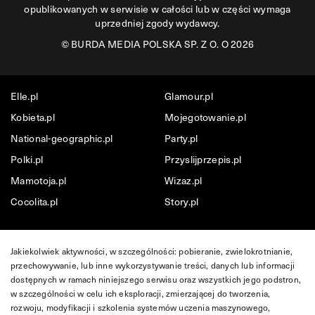
opublikowanych w serwisie w całości lub w części wymaga
uprzedniej zgody wydawcy.
©
BURDA MEDIA POLSKA SP. Z O. O 2026
Elle.pl
Glamour.pl
Kobieta.pl
Mojegotowanie.pl
National-geographic.pl
Party.pl
Polki.pl
Przyslijprzepis.pl
Mamotoja.pl
Wizaz.pl
Cocolita.pl
Story.pl
Jakiekolwiek aktywności, w szczególności: pobieranie, zwielokrotnianie,
przechowywanie, lub inne wykorzystywanie treści, danych lub informacji
dostępnych w ramach niniejszego serwisu oraz wszystkich jego podstron,
w szczególności w celu ich eksploracji, zmierzającej do tworzenia,
rozwoju, modyfikacji i szkolenia systemów uczenia maszynowego,