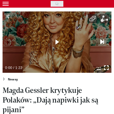
Skip
to
Gwiazdy
main
Ludzie
content
Moda
Uroda
Styl życia
Kultura
0:00 / 1:22
Wideo
Newsy
Magda Gessler krytykuje
Nasze akcje
Polaków: „Dają napiwki jak są
VIVA!ART
pijani”
VIVA!MODA