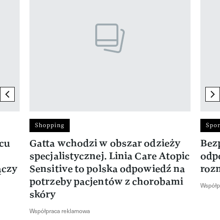
previous element
ne
Shopping
Spor
rcu
Gatta wchodzi w obszar odzieży
Bez
specjalistycznej. Linia Care Atopic
odp
ączy
Sensitive to polska odpowiedź na
roz
potrzeby pacjentów z chorobami
Współp
skóry
Współpraca reklamowa