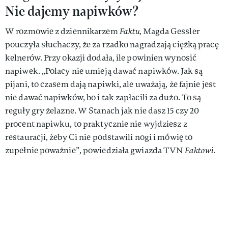
Nie dajemy napiwków?
W rozmowie z dziennikarzem
Faktu,
Magda Gessler
pouczyła słuchaczy, że za rzadko nagradzają ciężką pracę
kelnerów. Przy okazji dodała, ile powinien wynosić
napiwek. „Polacy nie umieją dawać napiwków. Jak są
pijani, to czasem dają napiwki, ale uważają, że fajnie jest
nie dawać napiwków, bo i tak zapłacili za dużo. To są
reguły gry żelazne. W Stanach jak nie dasz 15 czy 20
procent napiwku, to praktycznie nie wyjdziesz z
restauracji, żeby Ci nie podstawili nogi i mówię to
zupełnie poważnie”, powiedziała gwiazda TVN
Faktowi.