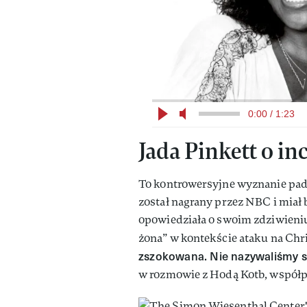
0:00 / 1:23
Jada Pinkett o i
To kontrowersyjne wyznanie padł
został nagrany przez NBC i mia
opowiedziała o swoim zdziwieniu,
żona” w kontekście ataku na Chr
zszokowana. Nie nazywaliśmy 
w rozmowie z Hodą Kotb, współ