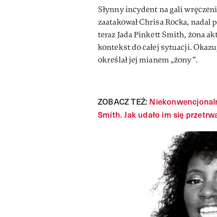
Słynny incydent na gali wręczen
zaatakował Chrisa Rocka, nadal p
teraz Jada Pinkett Smith, żona a
kontekst do całej sytuacji. Okazuj
określał jej mianem „żony”.
ZOBACZ TEŻ:
Niekonwencjonalne
Smith. Jak udało im się przetrw