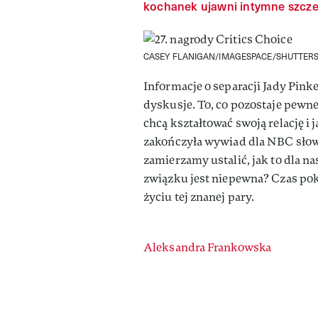
kochanek ujawni intymne szczeg
CASEY FLANIGAN/IMAGESPACE/SHUTTER
Informacje o separacji Jady Pink
dyskusje. To, co pozostaje pewne, 
chcą kształtować swoją relację i 
zakończyła wywiad dla NBC słow
zamierzamy ustalić, jak to dla na
związku jest niepewna? Czas poka
życiu tej znanej pary.
Authors
Aleksandra Frankowska