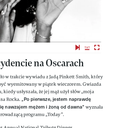
ncydencie na Oscarach
o w trakcie wywiadu z Jadą Pinkett Smith, który
ł być wyemitowany w piątek wieczorem. Gwiazda
 kiedy usłyszała, że jej mąż użył słów „moja
„Po pierwsze, jestem naprawdę
isa Rocka.
się nawzajem mężem i żoną od dawna"
wyznała
prowadzącą programu „Today”.