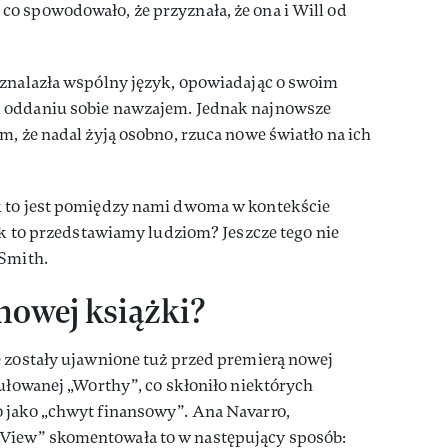
o spowodowało, że przyznała, że ona i Will od
 znalazła wspólny język, opowiadając o swoim
 oddaniu sobie nawzajem. Jednak najnowsze
m, że nadal żyją osobno, rzuca nowe światło na ich
k to jest pomiędzy nami dwoma w kontekście
jak to przedstawiamy ludziom? Jeszcze tego nie
 Smith.
nowej książki?
e zostały ujawnione tuż przed premierą nowej
tułowanej „Worthy”, co skłoniło niektórych
 jako „chwyt finansowy”. Ana Navarro,
View” skomentowała to w następujący sposób: