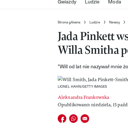
Gwiazdy
Ludzie
Moda
Strona główna
Ludzie
Newsy
Jada Pinkett 
Willa Smitha 
"Will od lat nie nazywał mnie ż
LIONEL HAHN/GETTY IMAGES
Aleksandra Frankowska
Opublikowano: niedziela, 15 paźd
Udostępnij na facebook
Udostępnij na whatsapp
E-mail do przyjaciela