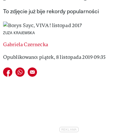
VIVA!LIFESTYLE
To zdjęcie już bije rekordy popularności
VIVA!MAN
ZUZA KRAJEWSKA
VIVA!PEOPLE POWER
Gabriela Czernecka
VIVA!ITAKA
Opublikowano: piątek, 8 listopada 2019 09:35
MAGAZYN VIVA!
Udostępnij na facebook
Udostępnij na whatsapp
E-mail do przyjaciela