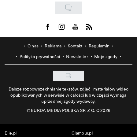
Visit us on Facebook
Visit us on Instagram
Visit us on Youtube
Visit us on Rss
O nas
Reklama
Kontakt
Regulamin
Polityka prywatności
Newsletter
Moje zgody
Dalsze rozpowszechnianie tekstów, zdjęć i materiałów wideo
opublikowanych w serwisie w całości lub w części wymaga
uprzedniej zgody wydawcy.
©
BURDA MEDIA POLSKA SP. Z O. O 2026
Elle.pl
Glamour.pl