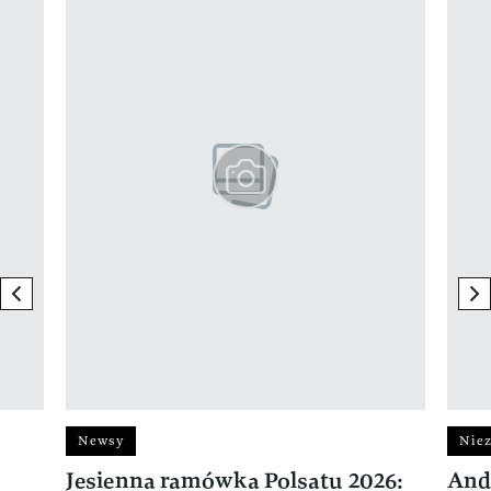
previous element
ne
Newsy
Niez
Jesienna ramówka Polsatu 2026:
And