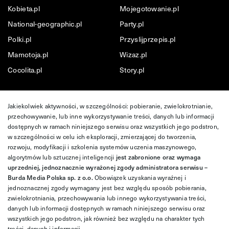
Kobieta.pl
Mojegotowanie.pl
National-geographic.pl
Party.pl
Polki.pl
Przyslijprzepis.pl
Mamotoja.pl
Wizaz.pl
Cocolita.pl
Story.pl
Jakiekolwiek aktywności, w szczególności: pobieranie, zwielokrotnianie,
przechowywanie, lub inne wykorzystywanie treści, danych lub informacji
dostępnych w ramach niniejszego serwisu oraz wszystkich jego podstron,
w szczególności w celu ich eksploracji, zmierzającej do tworzenia,
rozwoju, modyfikacji i szkolenia systemów uczenia maszynowego,
algorytmów lub sztucznej inteligencji
jest zabronione oraz wymaga
uprzedniej, jednoznacznie wyrażonej zgody administratora serwisu –
Burda Media Polska sp. z o.o.
Obowiązek uzyskania wyraźnej i
jednoznacznej zgody wymagany jest bez względu sposób pobierania,
zwielokrotniania, przechowywania lub innego wykorzystywania treści,
danych lub informacji dostępnych w ramach niniejszego serwisu oraz
wszystkich jego podstron, jak również bez względu na charakter tych
treści, danych i informacji.