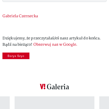
Authors
Gabriela Czernecka
Dziękujemy, że przeczytałaś/eś nasz artykuł do końca.
Bądź na bieżąco!
Obserwuj nas w Google.
Borys Szyc
Galeria
Pokazywanie elementu 1 z 12