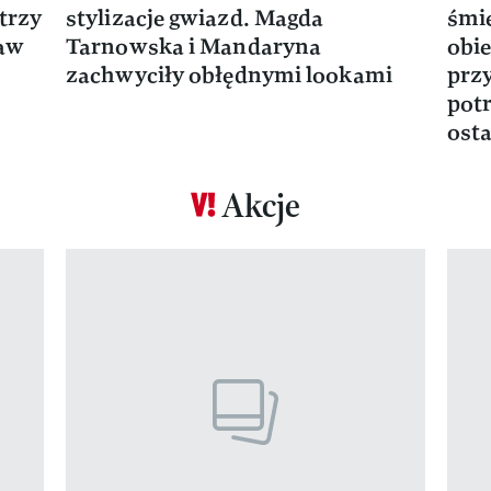
trzy
stylizacje gwiazd. Magda
śmie
ław
Tarnowska i Mandaryna
obie
zachwyciły obłędnymi lookami
prz
potr
osta
Akcje
Pokazywanie elementu 1 z 17