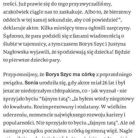
treści. Już prawie się do tego przyzwyczailiśmy,
aczkolwiek ciągle nas to zaskakuje. Albo to, że bierzemy
oddech w tej samej sekundzie, aby coś powiedzieć”,
deklaruje aktor. Kilka miesięcy temu ogłosili zaręczyny.
Sądzono, że para podzieli się z fanami wiadomością o
ślubie w tajemnicy, a tymczasem Borys Szyc i Justyna
Nagłowska wyjawili, że spodziewają się dziecka! Będzie
to pierwsze dziecko pary.
Borys Szyc ma córkę
Przypomnijmy, że
z poprzedniego
Sonia
związku.
urodziła się, gdy aktor miał 26 lat i był
jeszcze niedojrzałym chłopakiem, co - jak wyznał - nie
sprzyjało byciu "fajnym tatą": „Ja byłem wtedy niegotowy
do kwadratu. Rozimprezowany i rozlatany. W wielkim
uderzeniu, momencie największego rozwoju kariery i
popularności. Nie sprzyjało to byciu „fajnym tatą”. Ale od
samego początku poczułem z córką ogromną więź. Nagle