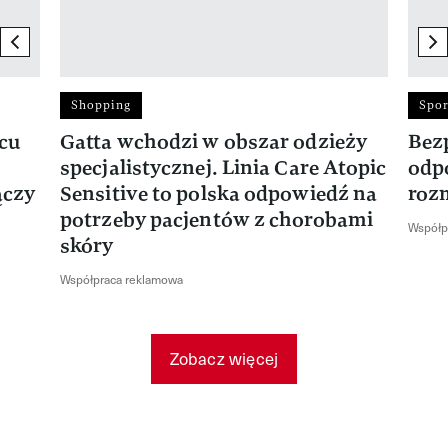
previous element
ne
Shopping
Spor
rcu
Gatta wchodzi w obszar odzieży
Bez
specjalistycznej. Linia Care Atopic
odp
ączy
Sensitive to polska odpowiedź na
roz
potrzeby pacjentów z chorobami
Współp
skóry
Współpraca reklamowa
Zobacz więcej