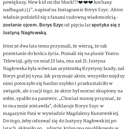
powiększy. New kid on the block!!!❤️❤️❤️ kochany
nadbagaż:)))”, napisał na Instagramie Borys Szyc. Aktor
właśnie podzielił się z fanami cudowną wiadomością -
zostanie ojcem. Borys Szyc
spotyka się z
od pięciu lat
Justyną Nagłowską
.
Jeszcze dwa lata temu przyznali, że wierzą, że tak
pozostanie do końca życia. Poznali się na planie Teatru
Telewizji, gdy on miał 23 lata, ona zaś 21. Justyna
Nagłowska była wówczas asystentką Krystyny Jandy, zaś
Borys grał jej syna. Jak przyznaje aktor, wszystko między
nimi potoczyło się bardzo szybko i przekształciło w
związek, ale z racji tego, że aktor był mocno skupiony na
sobie, spaliło na panewce. „Chociaż muszę przyznać, że
to ona mnie zostawiła”, deklaruje Borys Szyc w
magazynie Pani w wywiadzie Magdaleny Kuszewskiej.
Do tego, żeby odezwać się do Justyny Nagłowskiej po
latach, skłoniło go... zdjęcie, które ona opublikowała w