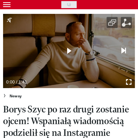
Skip
to
Gwiazdy
main
Ludzie
content
Moda
Uroda
Styl życia
Kultura
0:00 / 1:41
Wideo
Newsy
Borys Szyc po raz drugi zostanie
Nasze akcje
ojcem! Wspaniałą wiadomością
VIVA!ART
podzielił się na Instagramie
VIVA!MODA