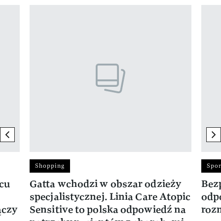
Pokazywanie elementu 1 z 17
previous element
ne
Shopping
Spor
rcu
Gatta wchodzi w obszar odzieży
Bez
specjalistycznej. Linia Care Atopic
odp
ączy
Sensitive to polska odpowiedź na
roz