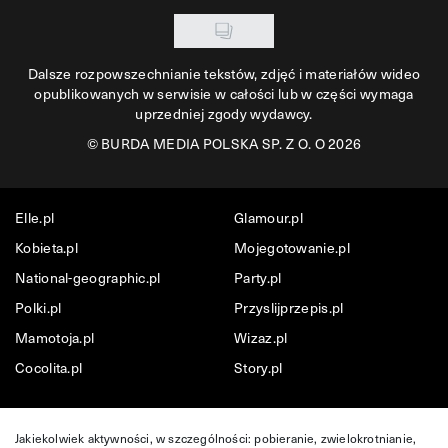
Dalsze rozpowszechnianie tekstów, zdjęć i materiałów wideo
opublikowanych w serwisie w całości lub w części wymaga
uprzedniej zgody wydawcy.
©
BURDA MEDIA POLSKA SP. Z O. O 2026
Elle.pl
Glamour.pl
Kobieta.pl
Mojegotowanie.pl
National-geographic.pl
Party.pl
Polki.pl
Przyslijprzepis.pl
Mamotoja.pl
Wizaz.pl
Cocolita.pl
Story.pl
Jakiekolwiek aktywności, w szczególności: pobieranie, zwielokrotnianie,