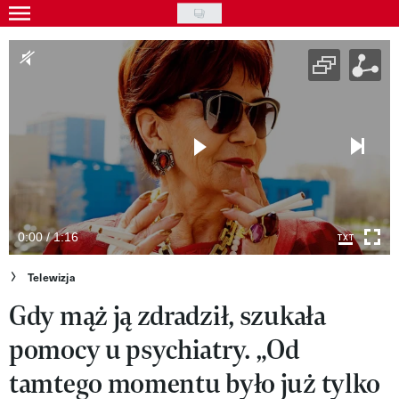
Skip
to
Gwiazdy
main
Ludzie
content
Moda
Uroda
Styl życia
Kultura
0:00 / 1:16
Wideo
Telewizja
Gdy mąż ją zdradził, szukała
Nasze akcje
pomocy u psychiatry. „Od
VIVA!ART
tamtego momentu było już tylko
VIVA!MODA