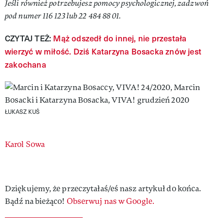
Jeśli również potrzebujesz pomocy psychologicznej, zadzwoń
pod numer 116 123 lub 22 484 88 01.
CZYTAJ TEŻ:
Mąż odszedł do innej, nie przestała
wierzyć w miłość. Dziś Katarzyna Bosacka znów jest
zakochana
ŁUKASZ KUŚ
Authors
Karol Sowa
Dziękujemy, że przeczytałaś/eś nasz artykuł do końca.
Bądź na bieżąco!
Obserwuj nas w Google.