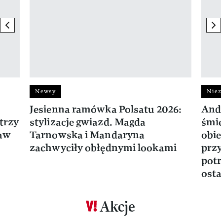
previous element
ne
Newsy
Niez
Jesienna ramówka Polsatu 2026:
And
trzy
stylizacje gwiazd. Magda
śmie
ław
Tarnowska i Mandaryna
obie
zachwyciły obłędnymi lookami
prz
potr
osta
Akcje