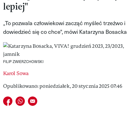
lepiej"
VIVA!LIFESTYLE
VIVA!MAN
„To pozwala człowiekowi zacząć myśleć trzeźwo i
dowiedzieć się co chce", mówi Katarzyna Bosacka
VIVA!PEOPLE POWER
VIVA!ITAKA
MAGAZYN VIVA!
FILIP ZWIERZCHOWSKI
Karol Sowa
Opublikowano: poniedziałek, 20 stycznia 2025 07:46
Udostępnij na facebook
Udostępnij na whatsapp
E-mail do przyjaciela