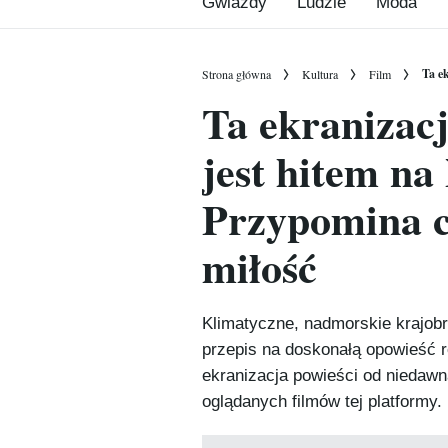
Gwiazdy
Ludzie
Moda
Ta e
Strona główna
Kultura
Film
Ta ekranizacj
jest hitem na 
Przypomina c
miłość
Klimatyczne, nadmorskie krajob
przepis na doskonałą opowieść 
ekranizacja powieści od niedawna
oglądanych filmów tej platformy.