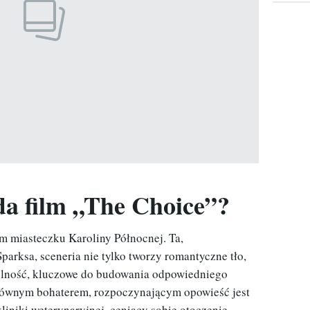
a film „The Choice”?
m miasteczku Karoliny Północnej. Ta,
parksa, sceneria nie tylko tworzy romantyczne tło,
wolność, kluczowe do budowania odpowiedniego
głównym bohaterem, rozpoczynającym opowieść jest
kliniki weterynaryjnej, ceniący sobie otoczenie