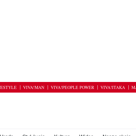
FESTYLE
VIVA!MAN
VIVA!PEOPLE POWER
VIVA!ITAKA
M