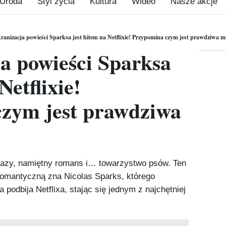
Uroda
Styl życia
Kultura
Wideo
Nasze akcje
kranizacja powieści Sparksa jest hitem na Netflixie! Przypomina czym jest prawdziwa mi
a powieści Sparksa
Netflixie!
zym jest prawdziwa
razy, namiętny romans i… towarzystwo psów. Ten
romantyczną zna Nicolas Sparks, którego
 podbija Netflixa, stając się jednym z najchętniej