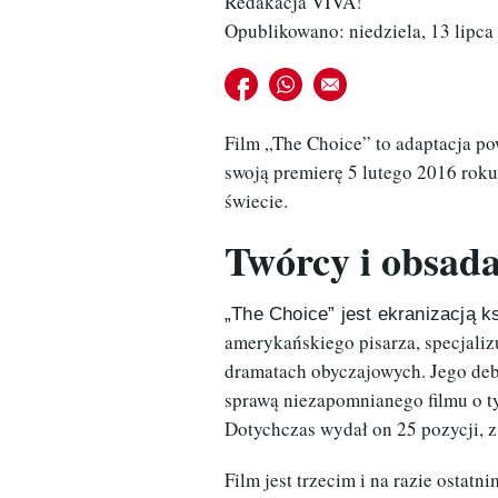
Redakacja VIVA!
Opublikowano: niedziela, 13 lipca
Udostępnij na facebook
Udostępnij na whatsapp
E-mail do przyjaciela
Film „The Choice” to adaptacja po
swoją premierę 5 lutego 2016 roku
świecie.
Twórcy i obsada
„The Choice” jest ekranizacją k
amerykańskiego pisarza, specjaliz
dramatach obyczajowych. Jego deb
sprawą niezapomnianego filmu o t
Dotychczas wydał on 25 pozycji, z
Film jest trzecim i na razie osta