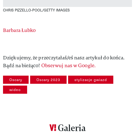
CHRIS PIZZELLO-POOL/GETTY IMAGES
Authors
Barbara Łubko
Dziękujemy, że przeczytałaś/eś nasz artykuł do końca.
Bądź na bieżąco!
Obserwuj nas w Google.
Oscary
Oscary 2023
stylizacje gwiazd
wideo
Galeria