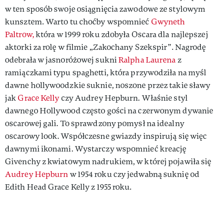
w ten sposób swoje osiągnięcia zawodowe ze stylowym
kunsztem. Warto tu choćby wspomnieć
Gwyneth
Paltrow,
która w 1999 roku zdobyła Oscara dla najlepszej
aktorki za rolę w filmie „Zakochany Szekspir”. Nagrodę
odebrała w jasnoróżowej sukni
Ralpha Laurena
z
ramiączkami typu spaghetti, która przywodziła na myśl
dawne hollywoodzkie suknie, noszone przez takie sławy
jak
Grace Kelly
czy Audrey Hepburn. Właśnie styl
dawnego Hollywood często gości na czerwonym dywanie
oscarowej gali. To sprawdzony pomysł na idealny
oscarowy look. Współczesne gwiazdy inspirują się więc
dawnymi ikonami. Wystarczy wspomnieć kreację
Givenchy z kwiatowym nadrukiem, w której pojawiła się
Audrey Hepburn
w 1954 roku czy jedwabną suknię od
Edith Head Grace Kelly z 1955 roku.