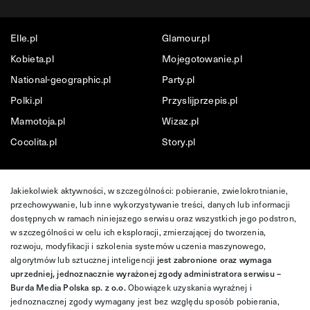
Elle.pl
Glamour.pl
Kobieta.pl
Mojegotowanie.pl
National-geographic.pl
Party.pl
Polki.pl
Przyslijprzepis.pl
Mamotoja.pl
Wizaz.pl
Cocolita.pl
Story.pl
Jakiekolwiek aktywności, w szczególności: pobieranie, zwielokrotnianie,
przechowywanie, lub inne wykorzystywanie treści, danych lub informacji
dostępnych w ramach niniejszego serwisu oraz wszystkich jego podstron,
w szczególności w celu ich eksploracji, zmierzającej do tworzenia,
rozwoju, modyfikacji i szkolenia systemów uczenia maszynowego,
algorytmów lub sztucznej inteligencji
jest zabronione oraz wymaga
uprzedniej, jednoznacznie wyrażonej zgody administratora serwisu –
Burda Media Polska sp. z o.o.
Obowiązek uzyskania wyraźnej i
jednoznacznej zgody wymagany jest bez względu sposób pobierania,