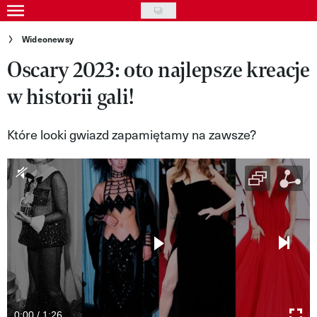
Skip
to
Gwiazdy
Wideonewsy
main
Oscary 2023: oto najlepsze kreacje
Ludzie
content
w historii gali!
Moda
Uroda
Które looki gwiazd zapamiętamy na zawsze?
Styl życia
Kultura
Wideo
Nasze akcje
VIVA!ART
VIVA!MODA
0:00 / 1:26