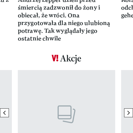
śmiercią zadzwonił do żony i
odch
obiecał, że wróci. Ona
gehe
przygotowała dla niego ulubioną
potrawę. Tak wyglądały jego
ostatnie chwile
Akcje
Pokazywanie elementu 1 z 17
previous element
ne