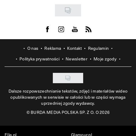
Visit us on Facebook
Visit us on Instagram
Visit us on Youtube
Visit us on Rss
O nas
Reklama
Kontakt
Regulamin
Polityka prywatności
Newsletter
Moje zgody
Dalsze rozpowszechnianie tekstów, zdjęć i materiałów wideo
opublikowanych w serwisie w całości lub w części wymaga
uprzedniej zgody wydawcy.
©
BURDA MEDIA POLSKA SP. Z O. O 2026
Elle.pl
Glamour.pl