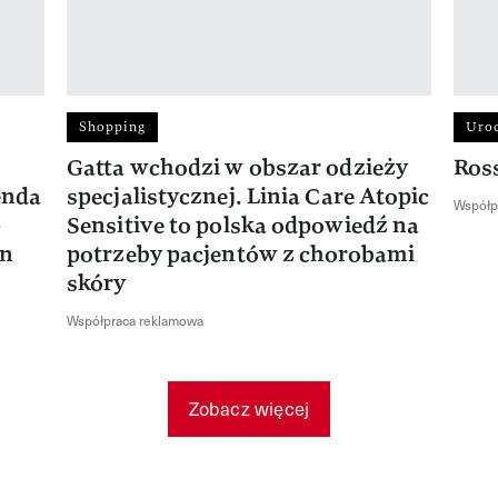
Shopping
Uro
Gatta wchodzi w obszar odzieży
Ros
enda
specjalistycznej. Linia Care Atopic
Współp
-
Sensitive to polska odpowiedź na
en
potrzeby pacjentów z chorobami
skóry
Współpraca reklamowa
Zobacz więcej