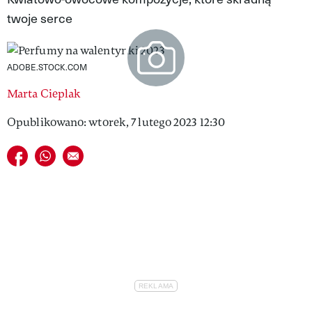
twoje serce
VIVA!LIFESTYLE
VIVA!MAN
ADOBE.STOCK.COM
VIVA!PEOPLE POWER
Marta Cieplak
VIVA!ITAKA
Opublikowano: wtorek, 7 lutego 2023 12:30
MAGAZYN VIVA!
Udostępnij na facebook
Udostępnij na whatsapp
E-mail do przyjaciela