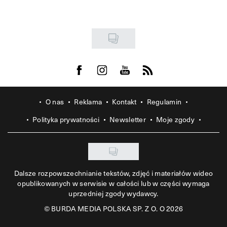
Visit us on Facebook
Visit us on Instagram
Visit us on Youtube
Visit us on Rss
O nas
Reklama
Kontakt
Regulamin
Polityka prywatności
Newsletter
Moje zgody
Dalsze rozpowszechnianie tekstów, zdjęć i materiałów wideo
opublikowanych w serwisie w całości lub w części wymaga
uprzedniej zgody wydawcy.
©
BURDA MEDIA POLSKA SP. Z O. O 2026