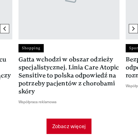
previous element
ne
Shopping
Spor
rcu
Gatta wchodzi w obszar odzieży
Bez
specjalistycznej. Linia Care Atopic
odp
ączy
Sensitive to polska odpowiedź na
roz
potrzeby pacjentów z chorobami
Współp
skóry
Współpraca reklamowa
Zobacz więcej