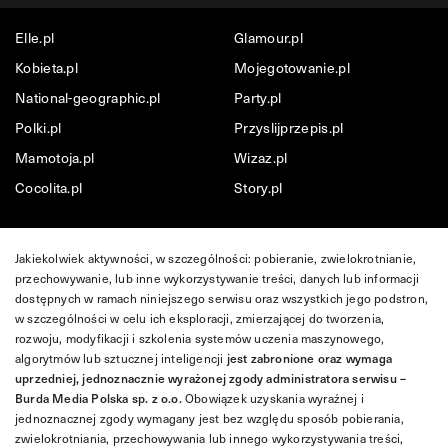
Elle.pl
Glamour.pl
Kobieta.pl
Mojegotowanie.pl
National-geographic.pl
Party.pl
Polki.pl
Przyslijprzepis.pl
Mamotoja.pl
Wizaz.pl
Cocolita.pl
Story.pl
Jakiekolwiek aktywności, w szczególności: pobieranie, zwielokrotnianie,
przechowywanie, lub inne wykorzystywanie treści, danych lub informacji
dostępnych w ramach niniejszego serwisu oraz wszystkich jego podstron,
w szczególności w celu ich eksploracji, zmierzającej do tworzenia,
rozwoju, modyfikacji i szkolenia systemów uczenia maszynowego,
algorytmów lub sztucznej inteligencji
jest zabronione oraz wymaga
uprzedniej, jednoznacznie wyrażonej zgody administratora serwisu –
Burda Media Polska sp. z o.o.
Obowiązek uzyskania wyraźnej i
jednoznacznej zgody wymagany jest bez względu sposób pobierania,
zwielokrotniania, przechowywania lub innego wykorzystywania treści,