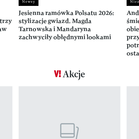
Newsy
Niez
Jesienna ramówka Polsatu 2026:
And
trzy
stylizacje gwiazd. Magda
śmie
ław
Tarnowska i Mandaryna
obie
zachwyciły obłędnymi lookami
prz
potr
osta
Akcje
Pokazywanie elementu 1 z 17