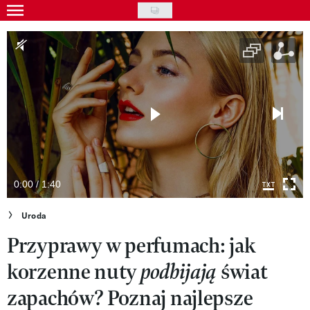
Skip
to
Gwiazdy
main
Ludzie
content
Moda
Uroda
Styl życia
Kultura
0:00 / 1:40
Wideo
Uroda
Przyprawy w perfumach: jak
Nasze akcje
korzenne nuty
świat
podbijają
VIVA!ART
zapachów? Poznaj najlepsze
VIVA!MODA