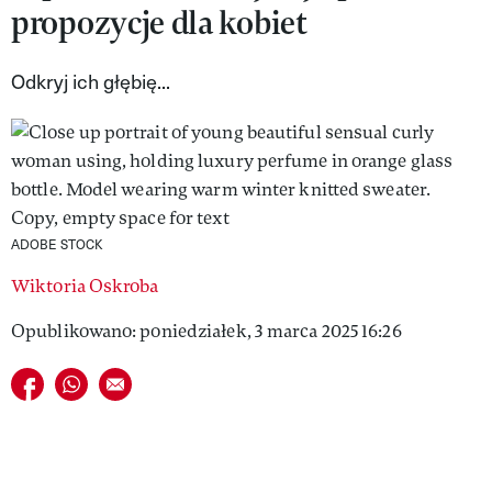
propozycje dla kobiet
VIVA!LIFESTYLE
VIVA!MAN
Odkryj ich głębię...
VIVA!PEOPLE POWER
VIVA!ITAKA
MAGAZYN VIVA!
ADOBE STOCK
Wiktoria Oskroba
Opublikowano: poniedziałek, 3 marca 2025 16:26
Udostępnij na facebook
Udostępnij na whatsapp
E-mail do przyjaciela