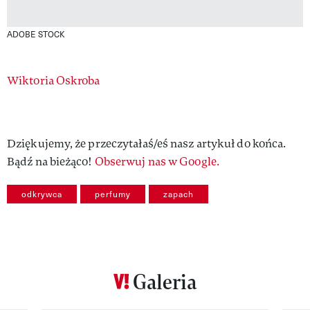
ADOBE STOCK
Authors
Wiktoria Oskroba
Dziękujemy, że przeczytałaś/eś nasz artykuł do końca.
Bądź na bieżąco!
Obserwuj nas w Google.
odkrywca
perfumy
zapach
Galeria