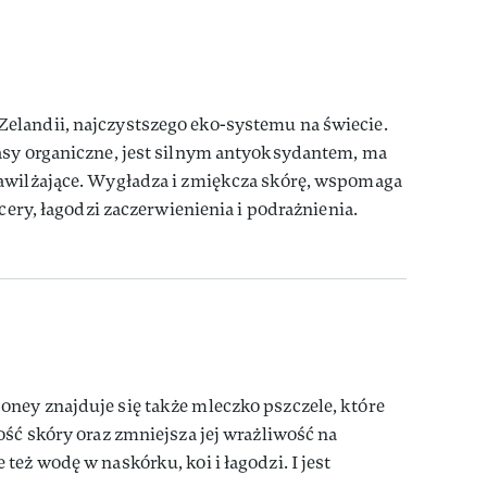
landii, najczystszego eko-systemu na świecie.
asy organiczne, jest silnym antyoksydantem, ma
awilżające. Wygładza i zmiękcza skórę, wspomaga
 cery, łagodzi zaczerwienienia i podrażnienia.
ney znajduje się także mleczko pszczele, które
ość skóry oraz zmniejsza jej wrażliwość na
eż wodę w naskórku, koi i łagodzi. I jest