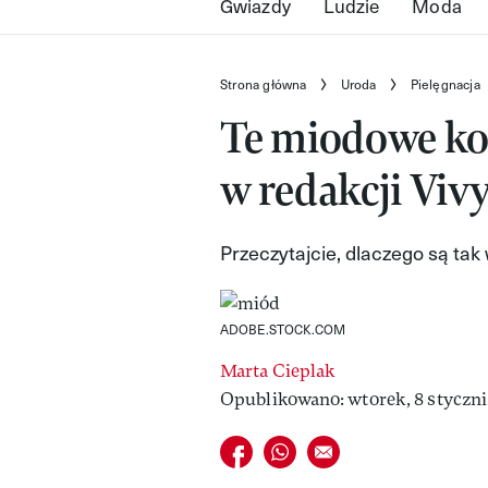
Gwiazdy
Ludzie
Moda
Strona główna
Uroda
Pielęgnacja
Te miodowe ko
w redakcji Vivy
Przeczytajcie, dlaczego są tak
ADOBE.STOCK.COM
Marta Cieplak
Opublikowano: wtorek, 8 stycznia
Udostępnij na facebook
Udostępnij na whatsapp
E-mail do przyjaciela