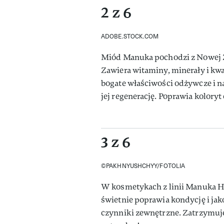
2 z 6
ADOBE.STOCK.COM
Miód Manuka pochodzi z Nowej Ze
Zawiera witaminy, minerały i kw
bogate właściwości odżywcze i n
jej regenerację. Poprawia koloryt
3 z 6
©PAKHNYUSHCHYY/FOTOLIA
W kosmetykach z linii Manuka Ho
świetnie poprawia kondycję i jak
czynniki zewnętrzne. Zatrzymuje t