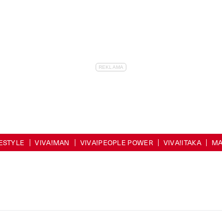
FESTYLE
VIVA!MAN
VIVA!PEOPLE POWER
VIVA!ITAKA
MA