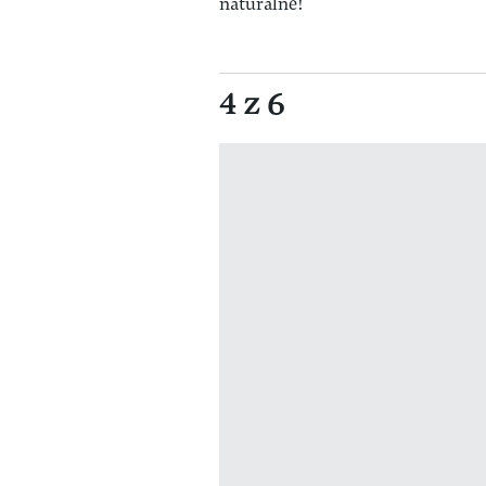
naturalne!
4 z 6