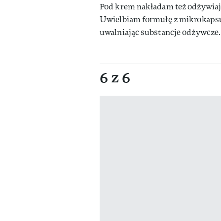
Pod krem nakładam też odżywiają
Uwielbiam formułę z mikrokapsuł
uwalniając substancje odżywcze.
6 z 6