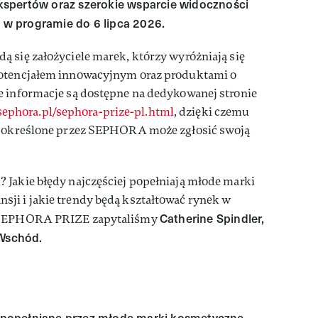
spertów oraz szerokie wsparcie widoczności
ą w programie do 6 lipca 2026.
 się założyciele marek, którzy wyróżniają się
potencjałem innowacyjnym oraz produktami o
e informacje są dostępne na dedykowanej stronie
ephora.pl/sephora-prize-pl.html
, dzięki czemu
ia określone przez SEPHORA może zgłosić swoją
 Jakie błędy najczęściej popełniają młode marki
ji i jakie trendy będą kształtować rynek w
Catherine Spindler,
m SEPHORA PRIZE zapytaliśmy
 Wschód.
dy popełniane przez młode marki kosmetyczne