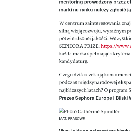
mentoring prowadzony przez ek
marki na rynku należy zgłosić j
W centrum zainteresowania znajdą
silną wizją rozwoju, wyraźnym 
potwierdzonej jakości. Wszystki
SEPHORA PRIZE:
https://www.s
każda marka spełniająca kryter
kandydaturę.
Czego dziś oczekują konsumenci?
podczas międzynarodowej ekspans
najbliższych latach? O progra
Prezes Sephora Europe i Bliski
MAT. PRASOWE
Viva: Jakie są najczęstsze błę