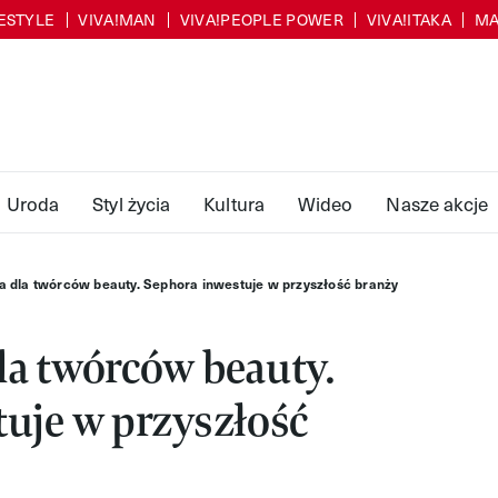
FESTYLE
VIVA!MAN
VIVA!PEOPLE POWER
VIVA!ITAKA
MA
Uroda
Styl życia
Kultura
Wideo
Nasze akcje
 dla twórców beauty. Sephora inwestuje w przyszłość branży
la twórców beauty.
uje w przyszłość