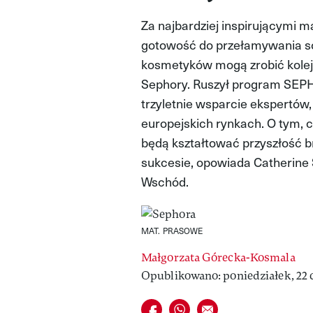
Za najbardziej inspirującymi m
gotowość do przełamywania s
kosmetyków mogą zrobić kolejn
Sephory. Ruszył program SEPH
trzyletnie wsparcie ekspertów
europejskich rynkach. O tym, c
będą kształtować przyszłość 
sukcesie, opowiada Catherine S
Wschód.
MAT. PRASOWE
Małgorzata Górecka-Kosmala
Opublikowano: poniedziałek, 22 c
Udostępnij na facebook
Udostępnij na whatsapp
E-mail do przyjaciela