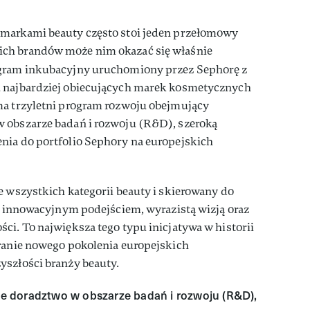
 markami beauty często stoi jeden przełomowy
ch brandów może nim okazać się właśnie
gram inkubacyjny uruchomiony przez Sephorę z
u najbardziej obiecujących marek kosmetycznych
ma trzyletni program rozwoju obejmujący
 obszarze badań i rozwoju (R&D), szeroką
nia do portfolio Sephory na europejskich
e wszystkich kategorii beauty i skierowany do
ię innowacyjnym podejściem, wyrazistą wizją oraz
ci. To największa tego typu inicjatywa w historii
eranie nowego pokolenia europejskich
yszłości branży beauty.
 doradztwo w obszarze badań i rozwoju (R&D),