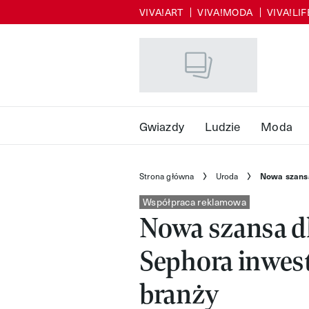
VIVA!ART
VIVA!MODA
VIVA!LI
Skip
to
main
content
Gwiazdy
Ludzie
Moda
Strona główna
Uroda
Nowa szansa
Współpraca reklamowa
Nowa szansa d
Sephora inwest
branży