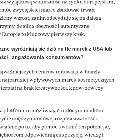
raz wyjątkową widoczność na rynku europejskim,
pomóc zwycięskiej marce zbudować trwałe
ony wzrost, zanim zdecyduje się na dalszą
zymy, że silna obecność i autentyczne
Europie to kluczowy pierwszy krok.
zne wyróżniają się dziś na tle marek z USA lub
ości i angażowania konsumentów?
ajważniejszych centrów innowacji w branży
lu najbardziej wpływowych marek kosmetycznych
 cierpiał na brak kreatywności, know-how czy
yła platforma umożliwiająca młodym markom
obycie międzynarodowej rozpoznawalności.
właśnie po to, aby pomóc uwolnić ten potencjał,
iębiorcom odpowiednią ekspozycję, wiedzę i