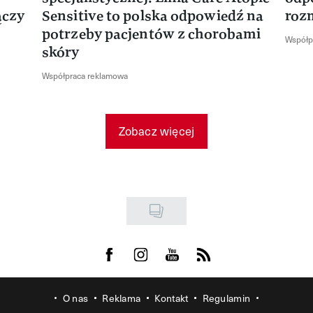
ączy
Sensitive to polska odpowiedź na
roz
potrzeby pacjentów z chorobami
Współp
skóry
Współpraca reklamowa
Zobacz więcej
Visit us on Facebook
Visit us on Instagram
Visit us on Youtube
Visit us on Rss
O nas
Reklama
Kontakt
Regulamin