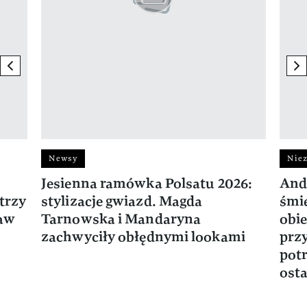
previous element
ne
Newsy
Niez
Jesienna ramówka Polsatu 2026:
And
trzy
stylizacje gwiazd. Magda
śmie
ław
Tarnowska i Mandaryna
obie
zachwyciły obłędnymi lookami
prz
potr
osta