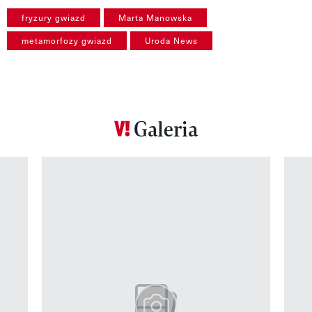
fryzury gwiazd
Marta Manowska
metamorfozy gwiazd
Uroda News
Galeria
Pokazywanie elementu 1 z 12