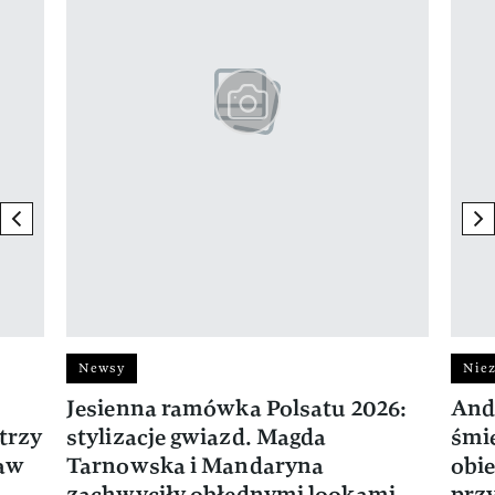
previous element
ne
Newsy
Niez
Jesienna ramówka Polsatu 2026:
And
trzy
stylizacje gwiazd. Magda
śmie
ław
Tarnowska i Mandaryna
obie
zachwyciły obłędnymi lookami
prz