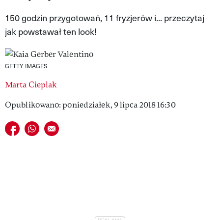
VIVA!LIFESTYLE
150 godzin przygotowań, 11 fryzjerów i... przeczytaj
jak powstawał ten look!
VIVA!MAN
VIVA!PEOPLE POWER
GETTY IMAGES
VIVA!ITAKA
Marta Cieplak
MAGAZYN VIVA!
Opublikowano: poniedziałek, 9 lipca 2018 16:30
Udostępnij na facebook
Udostępnij na whatsapp
E-mail do przyjaciela