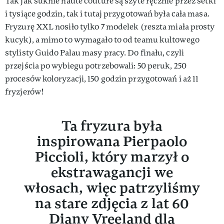
Tak jak suknie haute couture są szyte ręcznie przez setki
i tysiące godzin, tak i tutaj przygotowań była cała masa.
Fryzurę XXL nosiło tylko 7 modelek (reszta miała prosty
kucyk), a mimo to wymagało to od teamu kultowego
stylisty Guido Palau masy pracy. Do finału, czyli
przejścia po wybiegu potrzebowali: 50 peruk, 250
procesów koloryzacji, 150 godzin przygotowań i aż 11
fryzjerów!
Ta fryzura była
inspirowana Pierpaolo
Piccioli, który marzył o
ekstrawagancji we
włosach, więc patrzyliśmy
na stare zdjęcia z lat 60
Diany Vreeland dla