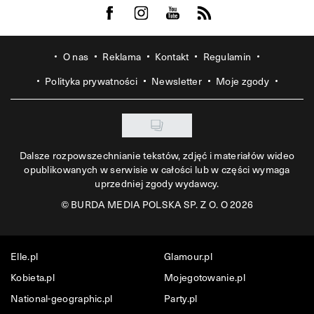
Visit us on Facebook
Visit us on Instagram
Visit us on Youtube
Visit us on Rss
O nas
Reklama
Kontakt
Regulamin
Polityka prywatności
Newsletter
Moje zgody
Dalsze rozpowszechnianie tekstów, zdjęć i materiałów wideo
opublikowanych w serwisie w całości lub w części wymaga
uprzedniej zgody wydawcy.
©
BURDA MEDIA POLSKA SP. Z O. O 2026
Elle.pl
Glamour.pl
Kobieta.pl
Mojegotowanie.pl
National-geographic.pl
Party.pl