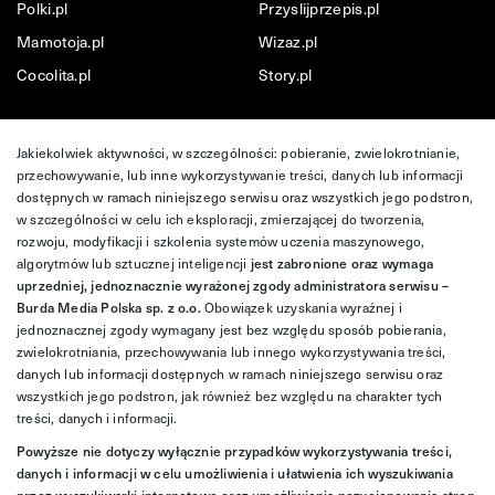
Polki.pl
Przyslijprzepis.pl
Mamotoja.pl
Wizaz.pl
Cocolita.pl
Story.pl
Jakiekolwiek aktywności, w szczególności: pobieranie, zwielokrotnianie,
przechowywanie, lub inne wykorzystywanie treści, danych lub informacji
dostępnych w ramach niniejszego serwisu oraz wszystkich jego podstron,
w szczególności w celu ich eksploracji, zmierzającej do tworzenia,
rozwoju, modyfikacji i szkolenia systemów uczenia maszynowego,
algorytmów lub sztucznej inteligencji
jest zabronione oraz wymaga
uprzedniej, jednoznacznie wyrażonej zgody administratora serwisu –
Burda Media Polska sp. z o.o.
Obowiązek uzyskania wyraźnej i
jednoznacznej zgody wymagany jest bez względu sposób pobierania,
zwielokrotniania, przechowywania lub innego wykorzystywania treści,
danych lub informacji dostępnych w ramach niniejszego serwisu oraz
wszystkich jego podstron, jak również bez względu na charakter tych
treści, danych i informacji.
Powyższe nie dotyczy wyłącznie przypadków wykorzystywania treści,
danych i informacji w celu umożliwienia i ułatwienia ich wyszukiwania
przez wyszukiwarki internetowe oraz umożliwienia pozycjonowania stron