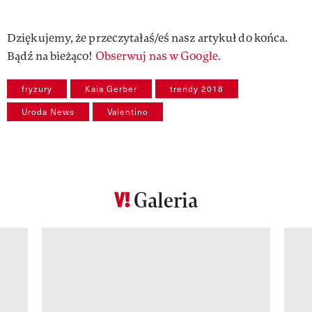
Dziękujemy, że przeczytałaś/eś nasz artykuł do końca.
Bądź na bieżąco!
Obserwuj nas w Google.
fryzury
Kaia Gerber
trendy 2018
Uroda News
Valentino
Galeria
Pokazywanie elementu 1 z 12