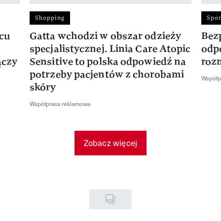
Shopping
Spor
rcu
Gatta wchodzi w obszar odzieży
Bez
specjalistycznej. Linia Care Atopic
odp
ączy
Sensitive to polska odpowiedź na
roz
potrzeby pacjentów z chorobami
Współp
skóry
Współpraca reklamowa
Zobacz więcej