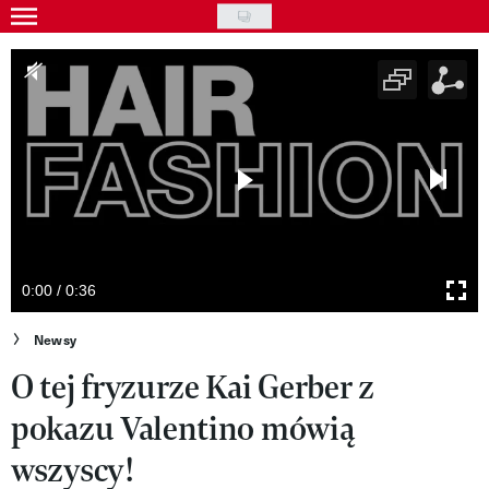
Skip
to
Gwiazdy
main
Ludzie
content
Moda
Uroda
Styl życia
Kultura
0:00 / 0:36
Wideo
Newsy
O tej fryzurze Kai Gerber z
Nasze akcje
pokazu Valentino mówią
VIVA!ART
wszyscy!
VIVA!MODA