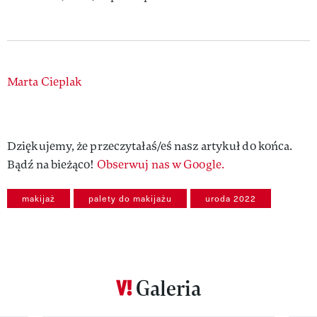
Authors
Marta Cieplak
Dziękujemy, że przeczytałaś/eś nasz artykuł do końca.
Bądź na bieżąco!
Obserwuj nas w Google.
makijaż
palety do makijażu
uroda 2022
Galeria