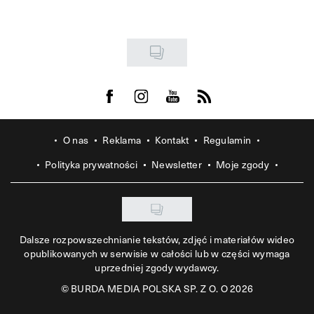
Visit us on Facebook
Visit us on Instagram
Visit us on Youtube
Visit us on Rss
O nas
Reklama
Kontakt
Regulamin
Polityka prywatności
Newsletter
Moje zgody
Dalsze rozpowszechnianie tekstów, zdjęć i materiałów wideo
opublikowanych w serwisie w całości lub w części wymaga
uprzedniej zgody wydawcy.
©
BURDA MEDIA POLSKA SP. Z O. O 2026