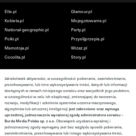
Elle.pl
Glamour.pl
Kobieta.pl
Mojegotowanie.pl
National-geographic.pl
Party.pl
Polki.pl
Przyslijprzepis.pl
Mamotoja.pl
Wizaz.pl
Cocolita.pl
Story.pl
Jakiekolwiek aktywności, w szczególności: pobieranie, zwielokrotnianie,
przechowywanie, lub inne wykorzystywanie treści, danych lub informacji
dostępnych w ramach niniejszego serwisu oraz wszystkich jego podstron,
w szczególności w celu ich eksploracji, zmierzającej do tworzenia,
rozwoju, modyfikacji i szkolenia systemów uczenia maszynowego,
algorytmów lub sztucznej inteligencji
jest zabronione oraz wymaga
uprzedniej, jednoznacznie wyrażonej zgody administratora serwisu –
Burda Media Polska sp. z o.o.
Obowiązek uzyskania wyraźnej i
jednoznacznej zgody wymagany jest bez względu sposób pobierania,
zwielokrotniania, przechowywania lub innego wykorzystywania treści,