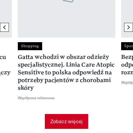
previous element
ne
Shopping
Spor
rcu
Gatta wchodzi w obszar odzieży
Bez
specjalistycznej. Linia Care Atopic
odp
ączy
Sensitive to polska odpowiedź na
roz
potrzeby pacjentów z chorobami
Współp
skóry
Współpraca reklamowa
Zobacz więcej