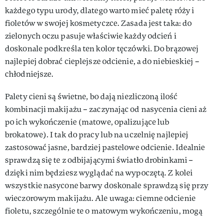
każdego typu urody, dlatego warto mieć paletę róży i
fioletów w swojej kosmetyczce. Zasada jest taka: do
zielonych oczu pasuje właściwie każdy odcień i
doskonale podkreśla ten kolor tęczówki. Do brązowej
najlepiej dobrać cieplejsze odcienie, a do niebieskiej –
chłodniejsze.
Palety cieni są świetne, bo dają niezliczoną ilość
kombinacji makijażu – zaczynając od nasycenia cieni aż
po ich wykończenie (matowe, opalizujące lub
brokatowe). I tak do pracy lub na uczelnię najlepiej
zastosować jasne, bardziej pastelowe odcienie. Idealnie
sprawdzą się te z odbijającymi światło drobinkami –
dzięki nim będziesz wyglądać na wypoczętą. Z kolei
wszystkie nasycone barwy doskonale sprawdzą się przy
wieczorowym makijażu. Ale uwaga: ciemne odcienie
fioletu, szczególnie te o matowym wykończeniu, mogą