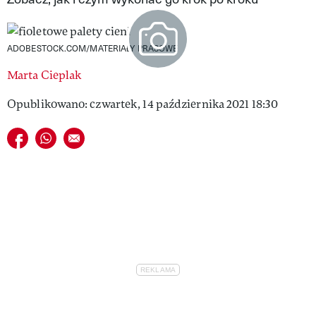
VIVA!LIFESTYLE
VIVA!MAN
ADOBESTOCK.COM/MATERIAŁY PRASOWE
Marta Cieplak
VIVA!PEOPLE POWER
Opublikowano: czwartek, 14 października 2021 18:30
VIVA!ITAKA
Udostępnij na facebook
Udostępnij na whatsapp
E-mail do przyjaciela
MAGAZYN VIVA!