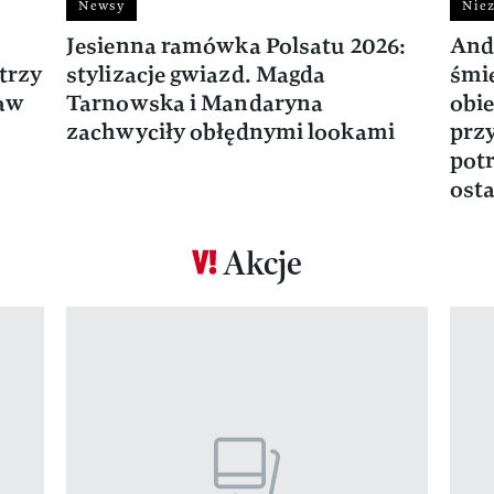
Newsy
Niez
Jesienna ramówka Polsatu 2026:
And
trzy
stylizacje gwiazd. Magda
śmie
ław
Tarnowska i Mandaryna
obie
zachwyciły obłędnymi lookami
prz
potr
osta
Akcje
Pokazywanie elementu 1 z 17