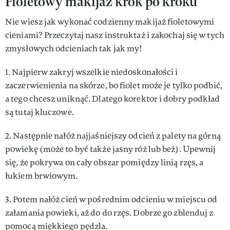
Fioletowy makijaż krok po kroku
Nie wiesz jak wykonać codzienny makijaż fioletowymi
cieniami? Przeczytaj nasz instruktaż i zakochaj się w tych
zmysłowych odcieniach tak jak my!
1. Najpierw zakryj wszelkie niedoskonałości i
zaczerwienienia na skórze, bo fiolet może je tylko podbić,
a tego chcesz uniknąć. Dlatego korektor i dobry podkład
są tutaj kluczowe.
2. Następnie nałóż najjaśniejszy odcień z palety na górną
powiekę (może to być także jasny róż lub beż). Upewnij
się, że pokrywa on cały obszar pomiędzy linią rzęs, a
łukiem brwiowym.
3. Potem nałóż cień w pośrednim odcieniu w miejscu od
załamania powieki, aż do do rzęs. Dobrze go zblenduj z
pomocą miękkiego pędzla.