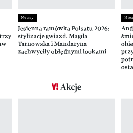
Newsy
Niez
Jesienna ramówka Polsatu 2026:
And
trzy
stylizacje gwiazd. Magda
śmie
ław
Tarnowska i Mandaryna
obie
zachwyciły obłędnymi lookami
prz
potr
osta
Akcje
Pokazywanie elementu 1 z 17