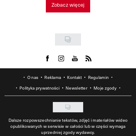
Zobacz więcej
Visit us on Facebook
Visit us on Instagram
Visit us on Youtube
Visit us on Rss
O nas
Reklama
Kontakt
Regulamin
Polityka prywatności
Newsletter
Moje zgody
Dalsze rozpowszechnianie tekstów, zdjęć i materiałów wideo
opublikowanych w serwisie w całości lub w części wymaga
uprzedniej zgody wydawcy.