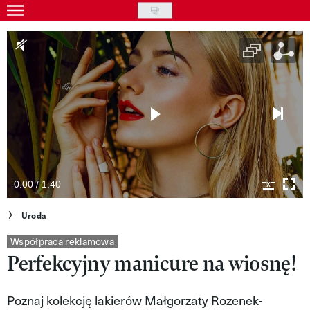
Skip
to
Gwiazdy
main
Ludzie
content
Moda
Uroda
Styl życia
Kultura
0:00 / 1:40
Wideo
Uroda
Nasze akcje
Współpraca reklamowa
Perfekcyjny manicure na wiosnę!
VIVA!ART
Poznaj kolekcję lakierów Małgorzaty Rozenek-
VIVA!MODA