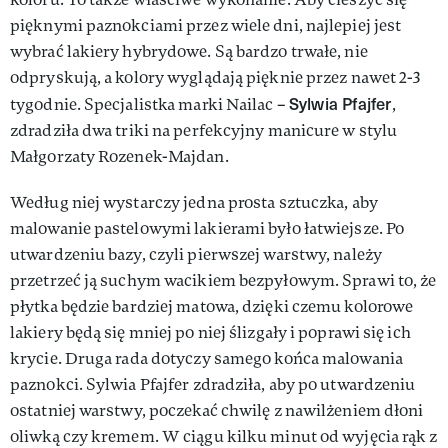
pięknymi paznokciami przez wiele dni, najlepiej jest
wybrać lakiery hybrydowe. Są bardzo trwałe, nie
odpryskują, a kolory wyglądają pięknie przez nawet 2-3
Sylwia Pfajfer
tygodnie. Specjalistka marki Nailac –
,
zdradziła dwa triki na perfekcyjny manicure w stylu
Małgorzaty Rozenek-Majdan.
Według niej wystarczy jedna prosta sztuczka, aby
malowanie pastelowymi lakierami było łatwiejsze. Po
utwardzeniu bazy, czyli pierwszej warstwy, należy
przetrzeć ją suchym wacikiem bezpyłowym. Sprawi to, że
płytka będzie bardziej matowa, dzięki czemu kolorowe
lakiery będą się mniej po niej ślizgały i poprawi się ich
krycie. Druga rada dotyczy samego końca malowania
paznokci. Sylwia Pfajfer zdradziła, aby po utwardzeniu
ostatniej warstwy, poczekać chwilę z nawilżeniem dłoni
oliwką czy kremem. W ciągu kilku minut od wyjęcia rąk z