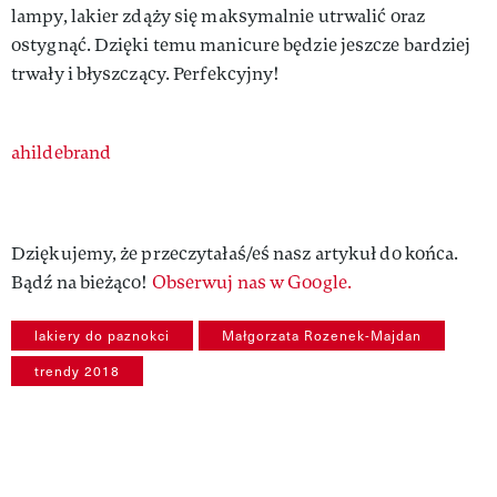
lampy, lakier zdąży się maksymalnie utrwalić oraz
ostygnąć. Dzięki temu manicure będzie jeszcze bardziej
trwały i błyszczący. Perfekcyjny!
Authors
ahildebrand
Dziękujemy, że przeczytałaś/eś nasz artykuł do końca.
Bądź na bieżąco!
Obserwuj nas w Google.
lakiery do paznokci
Małgorzata Rozenek-Majdan
trendy 2018