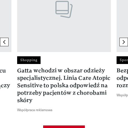
previous element
ne
Shopping
Spor
rcu
Gatta wchodzi w obszar odzieży
Bez
specjalistycznej. Linia Care Atopic
odp
ączy
Sensitive to polska odpowiedź na
roz
potrzeby pacjentów z chorobami
Współp
skóry
Współpraca reklamowa