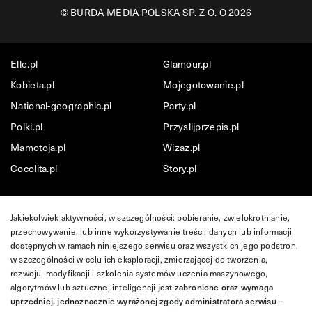
©
BURDA MEDIA POLSKA SP. Z O. O 2026
Elle.pl
Glamour.pl
Kobieta.pl
Mojegotowanie.pl
National-geographic.pl
Party.pl
Polki.pl
Przyslijprzepis.pl
Mamotoja.pl
Wizaz.pl
Cocolita.pl
Story.pl
Jakiekolwiek aktywności, w szczególności: pobieranie, zwielokrotnianie,
przechowywanie, lub inne wykorzystywanie treści, danych lub informacji
dostępnych w ramach niniejszego serwisu oraz wszystkich jego podstron,
w szczególności w celu ich eksploracji, zmierzającej do tworzenia,
rozwoju, modyfikacji i szkolenia systemów uczenia maszynowego,
algorytmów lub sztucznej inteligencji
jest zabronione oraz wymaga
uprzedniej, jednoznacznie wyrażonej zgody administratora serwisu –