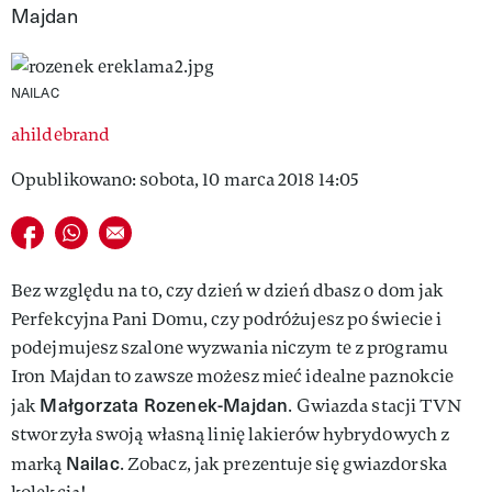
Majdan
VIVA!LIFESTYLE
VIVA!MAN
NAILAC
VIVA!PEOPLE POWER
ahildebrand
VIVA!ITAKA
Opublikowano: sobota, 10 marca 2018 14:05
MAGAZYN VIVA!
Udostępnij na facebook
Udostępnij na whatsapp
E-mail do przyjaciela
Bez względu na to, czy dzień w dzień dbasz o dom jak
Perfekcyjna Pani Domu, czy podróżujesz po świecie i
podejmujesz szalone wyzwania niczym te z programu
Iron Majdan to zawsze możesz mieć idealne paznokcie
Małgorzata Rozenek-Majdan
jak
. Gwiazda stacji TVN
stworzyła swoją własną linię lakierów hybrydowych z
Nailac
marką
. Zobacz, jak prezentuje się gwiazdorska