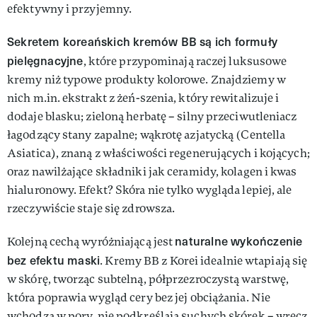
efektywny i przyjemny.
Sekretem koreańskich kremów BB są ich formuły
pielęgnacyjne
, które przypominają raczej luksusowe
kremy niż typowe produkty kolorowe. Znajdziemy w
nich m.in. ekstrakt z żeń-szenia, który rewitalizuje i
dodaje blasku; zieloną herbatę – silny przeciwutleniacz
łagodzący stany zapalne; wąkrotę azjatycką (Centella
Asiatica), znaną z właściwości regenerujących i kojących;
oraz nawilżające składniki jak ceramidy, kolagen i kwas
hialuronowy. Efekt? Skóra nie tylko wygląda lepiej, ale
rzeczywiście staje się zdrowsza.
naturalne wykończenie
Kolejną cechą wyróżniającą jest
bez efektu maski
. Kremy BB z Korei idealnie wtapiają się
w skórę, tworząc subtelną, półprzezroczystą warstwę,
która poprawia wygląd cery bez jej obciążania. Nie
wchodzą w pory, nie podkreślają suchych skórek – wręcz