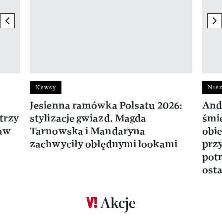
previous element
ne
Newsy
Niez
Jesienna ramówka Polsatu 2026:
And
trzy
stylizacje gwiazd. Magda
śmie
ław
Tarnowska i Mandaryna
obie
zachwyciły obłędnymi lookami
prz
potr
osta
Akcje