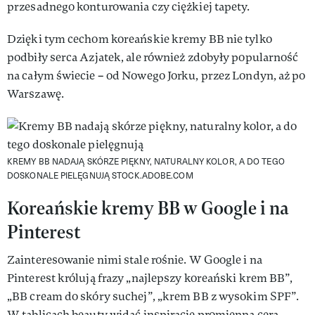
przesadnego konturowania czy ciężkiej tapety.
Dzięki tym cechom koreańskie kremy BB nie tylko
podbiły serca Azjatek, ale również zdobyły popularność
na całym świecie – od Nowego Jorku, przez Londyn, aż po
Warszawę.
KREMY BB NADAJĄ SKÓRZE PIĘKNY, NATURALNY KOLOR, A DO TEGO
DOSKONALE PIELĘGNUJĄ
STOCK.ADOBE.COM
Koreańskie kremy BB w Google i na
Pinterest
Zainteresowanie nimi stale rośnie. W Google i na
Pinterest królują frazy „najlepszy koreański krem BB”,
„BB cream do skóry suchej”, „krem BB z wysokim SPF”.
W tablicach beauty widać inspiracje promienną cerą,