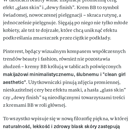
efekt „glass skin” i „dewy finish”. Krem BB to symbol
świadomej, nowoczesnej pielęgnacji – skraca rutynę, a
jednocześnie pielęgnuje. Sięgają po niego nie tylko młode
kobiety, ale też te dojrzałe, które chcą uniknąć efektu
podkreślania zmarszczek przez ciężkie podkłady.
Pinterest, będący wizualnym kompasem współczesnych
trendów beauty i fashion, również nie pozostawia
złudzeń – kremy BB królują w tablicach poświęconych
makijażowi minimalistycznemu, ślubnemu i "clean girl
aesthetic"
. Użytkowniczki pinują zdjęcia promiennej,
nieskazitelnej cery bez efektu maski, a hasła „glass skin”
czy „dewy finish” są nieodłącznymi towarzyszami treści
z kremami BB w roli głównej.
To wszystko wpisuje się w nową filozofię piękna, w której
naturalność, lekkość i zdrowy blask skóry zastępują