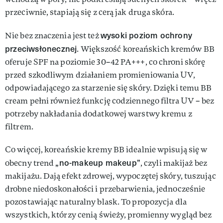
przeciwnie, stapiają się z cerą jak druga skóra.
wysoki poziom ochrony
Nie bez znaczenia jest też
przeciwsłonecznej
. Większość koreańskich kremów BB
oferuje SPF na poziomie 30–42 PA+++, co chroni skórę
przed szkodliwym działaniem promieniowania UV,
odpowiadającego za starzenie się skóry. Dzięki temu BB
cream pełni również funkcję codziennego filtra UV – bez
potrzeby nakładania dodatkowej warstwy kremu z
filtrem.
Co więcej, koreańskie kremy BB idealnie wpisują się w
„no-makeup makeup”
obecny trend
, czyli makijaż bez
makijażu. Dają efekt zdrowej, wypoczętej skóry, tuszując
drobne niedoskonałości i przebarwienia, jednocześnie
pozostawiając naturalny blask. To propozycja dla
wszystkich, którzy cenią świeży, promienny wygląd bez