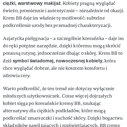
ciężki, warstwowy makijaż
. Kobiety pragną wyglądać
świeżo, promiennie i autentycznie – niezależnie od okazji.
Krem BB daje im właśnie tę możliwość: subtelne
podkreślenie urody bez przesadnej charakteryzacji.
Azjatycka pielęgnacja – a szczególnie koreańska – daje im
do ręki potężne narzędzie, dzięki któremu mogą skrócić
poranną rutynę, jednocześnie dbając o skórę. Krem BB to
symbol świadomej, nowoczesnej kobiety
dziś
, która
chce wyglądać dobrze, ale nie kosztem komfortu i
zdrowia cery.
Warto podkreślić, że ten trend nie dotyczy wyłącznie
młodszych użytkowniczek. Coraz więcej dojrzałych
kobiet sięga po koreańskie kremy BB, szukając
alternatywy dla ciężkich podkładów, które mogą
podkreślać zmarszczki i suchość skóry. Dzięki bogactwu
składników nawilżających i rozświetlających, BB cremy