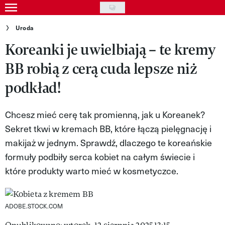
Skip
to
Gwiazdy
Uroda
main
Koreanki je uwielbiają – te kremy
Ludzie
content
BB robią z cerą cuda lepsze niż
Moda
podkład!
Uroda
Styl życia
Chcesz mieć cerę tak promienną, jak u Koreanek?
Sekret tkwi w kremach BB, które łączą pielęgnację i
Kultura
makijaż w jednym. Sprawdź, dlaczego te koreańskie
Wideo
formuły podbiły serca kobiet na całym świecie i
które produkty warto mieć w kosmetyczce.
Nasze akcje
VIVA!ART
ADOBE.STOCK.COM
VIVA!MODA