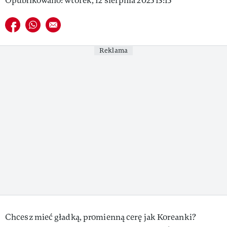
Opublikowano: wtorek, 12 sierpnia 2025 13:15
VIVA!LIFESTYLE
Udostępnij na facebook
Udostępnij na whatsapp
E-mail do przyjaciela
VIVA!MAN
Reklama
VIVA!PEOPLE POWER
VIVA!ITAKA
MAGAZYN VIVA!
Chcesz mieć gładką, promienną cerę jak Koreanki?