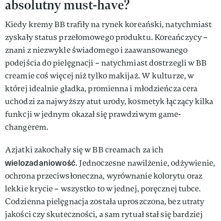
absolutny must-have?
Kiedy kremy BB trafiły na rynek koreański, natychmiast
zyskały status przełomowego produktu. Koreańczycy –
znani z niezwykle świadomego i zaawansowanego
podejścia do pielęgnacji – natychmiast dostrzegli w BB
creamie coś więcej niż tylko makijaż. W kulturze, w
której idealnie gładka, promienna i młodzieńcza cera
uchodzi za najwyższy atut urody, kosmetyk łączący kilka
funkcji w jednym okazał się prawdziwym game-
changerem.
Azjatki zakochały się w BB creamach za ich
wielozadaniowość
. Jednoczesne nawilżenie, odżywienie,
ochrona przeciwsłoneczna, wyrównanie kolorytu oraz
lekkie krycie – wszystko to w jednej, poręcznej tubce.
Codzienna pielęgnacja została uproszczona, bez utraty
jakości czy skuteczności, a sam rytuał stał się bardziej