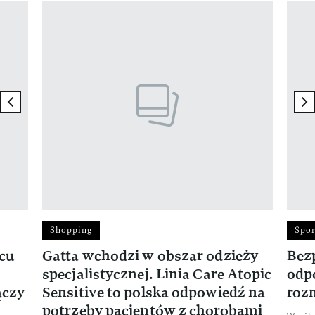
Pokazywanie elementu 1 z 17
previous element
ne
Shopping
Spor
rcu
Gatta wchodzi w obszar odzieży
Bez
specjalistycznej. Linia Care Atopic
odp
ączy
Sensitive to polska odpowiedź na
roz
potrzeby pacjentów z chorobami