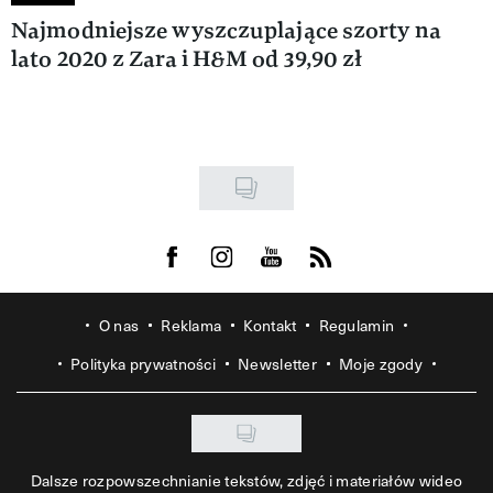
Najmodniejsze wyszczuplające szorty na
lato 2020 z Zara i H&M od 39,90 zł
Visit us on Facebook
Visit us on Instagram
Visit us on Youtube
Visit us on Rss
O nas
Reklama
Kontakt
Regulamin
Polityka prywatności
Newsletter
Moje zgody
Dalsze rozpowszechnianie tekstów, zdjęć i materiałów wideo