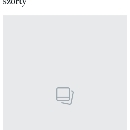
szorty
VIVA!LIFESTYLE
VIVA!MAN
VIVA!PEOPLE POWER
VIVA!ITAKA
MAGAZYN VIVA!