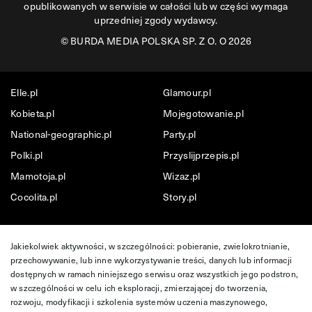
opublikowanych w serwisie w całości lub w części wymaga
uprzedniej zgody wydawcy.
©
BURDA MEDIA POLSKA SP. Z O. O 2026
Elle.pl
Glamour.pl
Kobieta.pl
Mojegotowanie.pl
National-geographic.pl
Party.pl
Polki.pl
Przyslijprzepis.pl
Mamotoja.pl
Wizaz.pl
Cocolita.pl
Story.pl
Jakiekolwiek aktywności, w szczególności: pobieranie, zwielokrotnianie,
przechowywanie, lub inne wykorzystywanie treści, danych lub informacji
dostępnych w ramach niniejszego serwisu oraz wszystkich jego podstron,
w szczególności w celu ich eksploracji, zmierzającej do tworzenia,
rozwoju, modyfikacji i szkolenia systemów uczenia maszynowego,