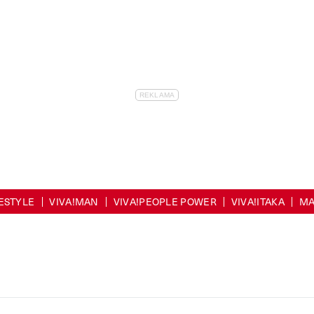
FESTYLE
VIVA!MAN
VIVA!PEOPLE POWER
VIVA!ITAKA
MA