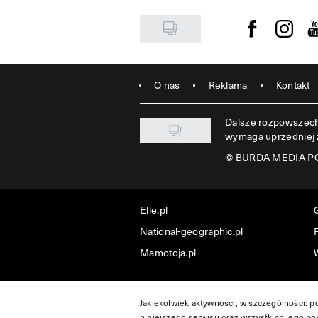
Visit us on F
Visit u
Vi
O nas
Reklama
Kontakt
Dalsze rozpowszechn
wymaga uprzedniej
©
BURDA MEDIA POL
Elle.pl
National-geographic.pl
P
Mamotoja.pl
Jakiekolwiek aktywności, w szczególności: p
niniejszego serwisu oraz wszystkich jego pod