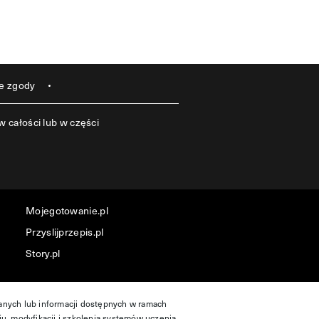
e zgody
 całości lub w części
Mojegotowanie.pl
Przyslijprzepis.pl
Story.pl
danych lub informacji dostępnych w ramach
ju, modyfikacji i szkolenia systemów uczenia