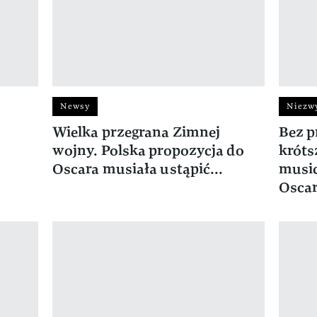
Newsy
Niezwy
Wielka przegrana Zimnej
Bez p
wojny. Polska propozycja do
króts
Oscara musiała ustąpić...
music
Oscar