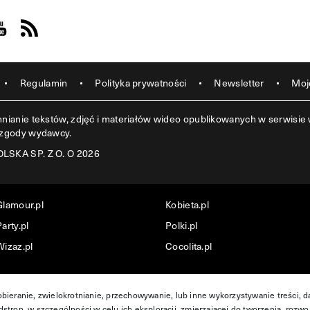
acebook
s on Instagram
sit us on Youtube
Visit us on Rss
Regulamin
Polityka prywatności
Newsletter
Moj
ianie tekstów, zdjęć i materiałów wideo opublikowanych w serwisie w
 zgody wydawcy.
SKA SP. Z O. O 2026
Glamour.pl
Kobieta.pl
arty.pl
Polki.pl
Wizaz.pl
Cocolita.pl
obieranie, zwielokrotnianie, przechowywanie, lub inne wykorzystywanie treści, 
stron, w szczególności w celu ich eksploracji, zmierzającej do tworzenia, rozwo