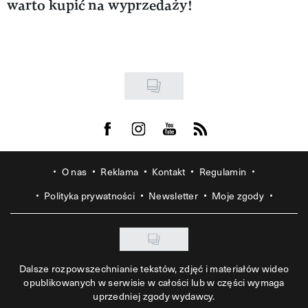
warto kupić na wyprzedaży!
Visit us on Facebook
Visit us on Instagram
Visit us on Youtube
Visit us on Rss
O nas
Reklama
Kontakt
Regulamin
Polityka prywatności
Newsletter
Moje zgody
Dalsze rozpowszechnianie tekstów, zdjęć i materiałów wideo
opublikowanych w serwisie w całości lub w części wymaga
uprzedniej zgody wydawcy.