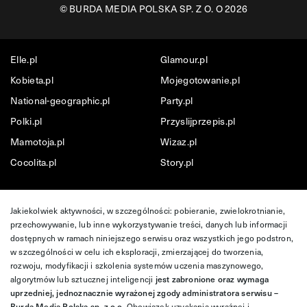
©
BURDA MEDIA POLSKA SP. Z O. O 2026
Elle.pl
Glamour.pl
Kobieta.pl
Mojegotowanie.pl
National-geographic.pl
Party.pl
Polki.pl
Przyslijprzepis.pl
Mamotoja.pl
Wizaz.pl
Cocolita.pl
Story.pl
Jakiekolwiek aktywności, w szczególności: pobieranie, zwielokrotnianie,
przechowywanie, lub inne wykorzystywanie treści, danych lub informacji
dostępnych w ramach niniejszego serwisu oraz wszystkich jego podstron,
w szczególności w celu ich eksploracji, zmierzającej do tworzenia,
rozwoju, modyfikacji i szkolenia systemów uczenia maszynowego,
algorytmów lub sztucznej inteligencji
jest zabronione oraz wymaga
uprzedniej, jednoznacznie wyrażonej zgody administratora serwisu –
Burda Media Polska sp. z o.o.
Obowiązek uzyskania wyraźnej i