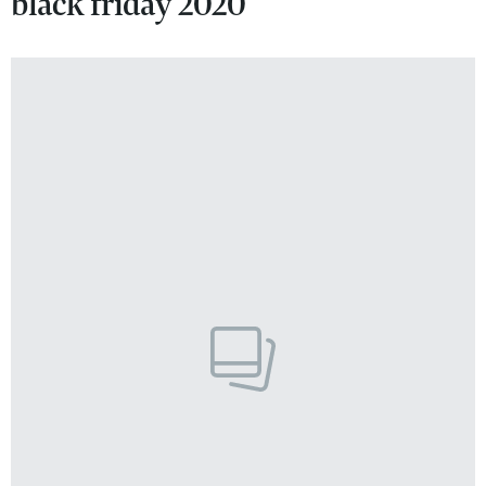
black friday 2020
VIVA!LIFESTYLE
VIVA!MAN
VIVA!PEOPLE POWER
VIVA!ITAKA
MAGAZYN VIVA!