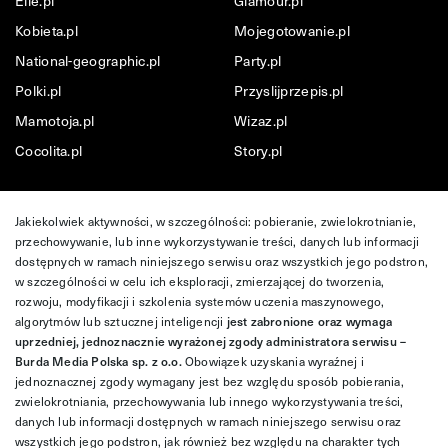
Elle.pl
Glamour.pl
Kobieta.pl
Mojegotowanie.pl
National-geographic.pl
Party.pl
Polki.pl
Przyslijprzepis.pl
Mamotoja.pl
Wizaz.pl
Cocolita.pl
Story.pl
Jakiekolwiek aktywności, w szczególności: pobieranie, zwielokrotnianie,
przechowywanie, lub inne wykorzystywanie treści, danych lub informacji
dostępnych w ramach niniejszego serwisu oraz wszystkich jego podstron,
w szczególności w celu ich eksploracji, zmierzającej do tworzenia,
rozwoju, modyfikacji i szkolenia systemów uczenia maszynowego,
algorytmów lub sztucznej inteligencji
jest zabronione oraz wymaga
uprzedniej, jednoznacznie wyrażonej zgody administratora serwisu –
Burda Media Polska sp. z o.o.
Obowiązek uzyskania wyraźnej i
jednoznacznej zgody wymagany jest bez względu sposób pobierania,
zwielokrotniania, przechowywania lub innego wykorzystywania treści,
danych lub informacji dostępnych w ramach niniejszego serwisu oraz
wszystkich jego podstron, jak również bez względu na charakter tych