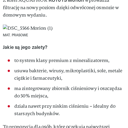
Z kolei AQUAPHOR
wprowadza
filtrację na nowy poziom dzięki odwróconej osmozie w
domowym wydaniu.
MAT. PRASOWE
Jakie są jego zalety?
to system klasy premium z mineralizatorem,
usuwa bakterie, wirusy, mikroplastiki, sole, metale
ciężkie i farmaceutyki,
ma zintegrowany zbiornik ciśnieniowy i oszczędza
do 50% miejsca,
działa nawet przy niskim ciśnieniu – idealny do
starszych budynków.
To propozycja dla osób, które oczekują najwyższej