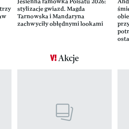
Jesienna ramówka Polsatu 2026:
And
trzy
stylizacje gwiazd. Magda
śmie
ław
Tarnowska i Mandaryna
obie
zachwyciły obłędnymi lookami
prz
potr
osta
Akcje
Pokazywanie elementu 1 z 17