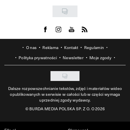
Visit us on Facebook
Visit us on Instagram
Visit us on Youtube
Visit us on Rss
O nas
Reklama
Kontakt
Regulamin
Polityka prywatności
Newsletter
Moje zgody
Dalsze rozpowszechnianie tekstów, zdjęć i materiałów wideo
opublikowanych w serwisie w całości lub w części wymaga
uprzedniej zgody wydawcy.
©
BURDA MEDIA POLSKA SP. Z O. O 2026