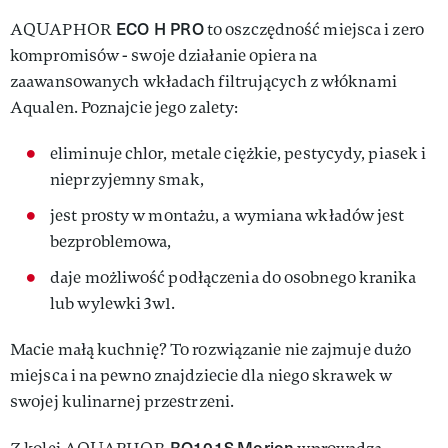
ECO H PRO
AQUAPHOR
to oszczędność miejsca i zero
kompromisów - swoje działanie opiera na
zaawansowanych wkładach filtrujących z włóknami
Aqualen. Poznajcie jego zalety:
eliminuje chlor, metale ciężkie, pestycydy, piasek i
nieprzyjemny smak,
jest prosty w montażu, a wymiana wkładów jest
bezproblemowa,
daje możliwość podłączenia do osobnego kranika
lub wylewki 3w1.
Macie małą kuchnię? To rozwiązanie nie zajmuje dużo
miejsca i na pewno znajdziecie dla niego skrawek w
swojej kulinarnej przestrzeni.
RO101S
Morion