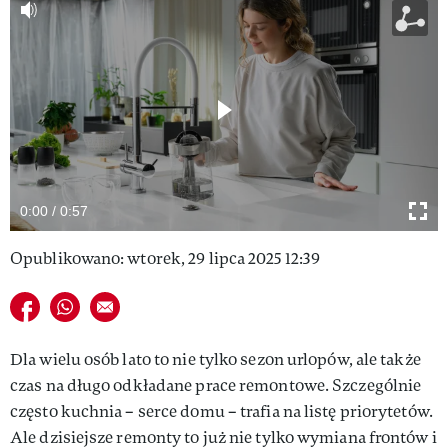
VIVA!LIFESTYLE
VIVA!MAN
VIVA!PEOPLE POWER
VIVA!ITAKA
MAGAZYN VIVA!
0:00 / 0:57
WSPÓŁPRACA REKLAMOWA
Opublikowano: wtorek, 29 lipca 2025 12:39
Udostępnij na facebook
Udostępnij na whatsapp
E-mail do przyjaciela
Dla wielu osób lato to nie tylko sezon urlopów, ale także
czas na długo odkładane prace remontowe. Szczególnie
często kuchnia – serce domu – trafia na listę priorytetów.
Ale dzisiejsze remonty to już nie tylko wymiana frontów i