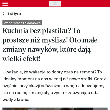
Skip
to
Gwiazdy
Styl życia
main
Ludzie
Współpraca reklamowa
content
Kuchnia bez plastiku? To
Moda
prostsze niż myślisz! Oto małe
Uroda
zmiany nawyków, które dają
Styl życia
wielki efekt!
Kultura
Uważacie, że wakacje to dobry czas na remont? To
Wideo
idealny moment na coś więcej niż nowe szafki. Coraz
częściej przy okazji odświeżania wnętrz decydujemy
Nasze akcje
się na realną zmianę stylu życia – zaczynając od…
VIVA!ART
wody z kranu.
VIVA!MODA