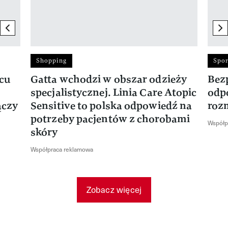
previous element
ne
Shopping
Spor
rcu
Gatta wchodzi w obszar odzieży
Bez
specjalistycznej. Linia Care Atopic
odp
ączy
Sensitive to polska odpowiedź na
roz
potrzeby pacjentów z chorobami
Współp
skóry
Współpraca reklamowa
Zobacz więcej