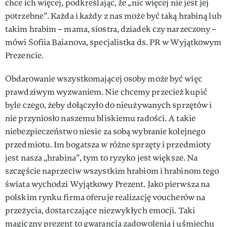
chce ich więcej, podkreślając, że „nic więcej nie jest jej
potrzebne”. Każda i każdy z nas może być taką hrabiną lub
takim hrabim – mama, siostra, dziadek czy narzeczony –
mówi Sofiia Baianova, specjalistka ds. PR w Wyjątkowym
Prezencie.
Obdarowanie wszystkomającej osoby może być więc
prawdziwym wyzwaniem. Nie chcemy przecież kupić
byle czego, żeby dołączyło do nieużywanych sprzętów i
nie przyniosło naszemu bliskiemu radości. A takie
niebezpieczeństwo niesie za sobą wybranie kolejnego
przedmiotu. Im bogatsza w różne sprzęty i przedmioty
jest nasza „hrabina”, tym to ryzyko jest większe. Na
szczęście naprzeciw wszystkim hrabiom i hrabinom tego
świata wychodzi Wyjątkowy Prezent. Jako pierwsza na
polskim rynku firma oferuje realizację voucherów na
przeżycia, dostarczające niezwykłych emocji. Taki
magiczny prezent to gwarancja zadowolenia i uśmiechu