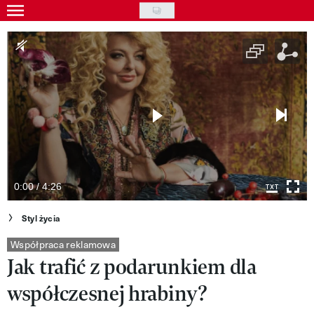
Skip
to
Gwiazdy
main
Ludzie
content
Moda
Uroda
Styl życia
Kultura
0:00 / 4:26
Wideo
Styl życia
Nasze akcje
Współpraca reklamowa
Jak trafić z podarunkiem dla
VIVA!ART
współczesnej hrabiny?
VIVA!MODA