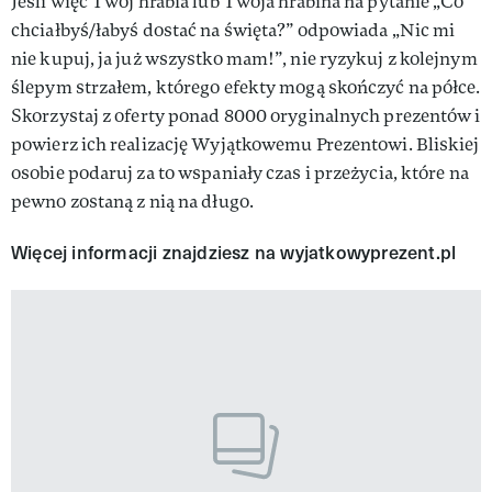
Jeśli więc Twój hrabia lub Twoja hrabina na pytanie „Co
chciałbyś/łabyś dostać na święta?” odpowiada „Nic mi
nie kupuj, ja już wszystko mam!”, nie ryzykuj z kolejnym
ślepym strzałem, którego efekty mogą skończyć na półce.
Skorzystaj z oferty ponad 8000 oryginalnych prezentów i
powierz ich realizację Wyjątkowemu Prezentowi. Bliskiej
osobie podaruj za to wspaniały czas i przeżycia, które na
pewno zostaną z nią na długo.
Więcej informacji znajdziesz na wyjatkowyprezent.pl