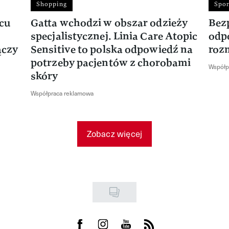
Shopping
Spor
rcu
Gatta wchodzi w obszar odzieży
Bez
specjalistycznej. Linia Care Atopic
odp
ączy
Sensitive to polska odpowiedź na
roz
potrzeby pacjentów z chorobami
Współp
skóry
Współpraca reklamowa
Zobacz więcej
Visit us on Facebook
Visit us on Instagram
Visit us on Youtube
Visit us on Rss