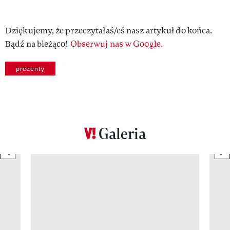
Dziękujemy, że przeczytałaś/eś nasz artykuł do końca.
Bądź na bieżąco!
Obserwuj nas w Google.
prezenty
Galeria
previous element
ne
Pokazywanie elementu 1 z 12