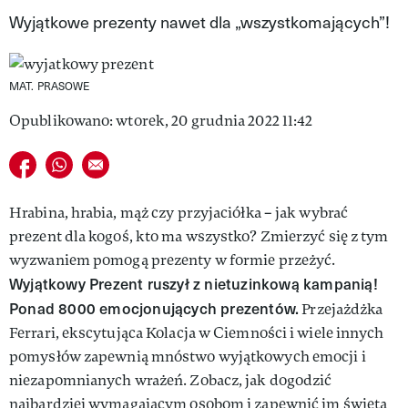
Wyjątkowe prezenty nawet dla „wszystkomających”!
VIVA!LIFESTYLE
VIVA!MAN
MAT. PRASOWE
VIVA!PEOPLE POWER
Opublikowano: wtorek, 20 grudnia 2022 11:42
VIVA!ITAKA
Udostępnij na facebook
Udostępnij na whatsapp
E-mail do przyjaciela
MAGAZYN VIVA!
Hrabina, hrabia, mąż czy przyjaciółka – jak wybrać
prezent dla kogoś, kto ma wszystko? Zmierzyć się z tym
wyzwaniem pomogą prezenty w formie przeżyć.
Wyjątkowy Prezent ruszył z nietuzinkową kampanią!
Ponad 8000 emocjonujących prezentów.
Przejażdżka
Ferrari, ekscytująca Kolacja w Ciemności i wiele innych
pomysłów zapewnią mnóstwo wyjątkowych emocji i
niezapomnianych wrażeń. Zobacz, jak dogodzić
najbardziej wymagającym osobom i zapewnić im święta