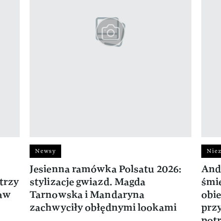
Newsy
Niez
Jesienna ramówka Polsatu 2026:
And
trzy
stylizacje gwiazd. Magda
śmie
ław
Tarnowska i Mandaryna
obie
zachwyciły obłędnymi lookami
prz
potr