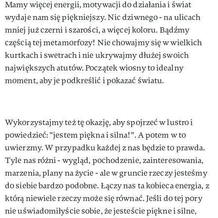
Mamy więcej energii, motywacji do działania i świat
wydaje nam się piękniejszy. Nic dziwnego - na ulicach
mniej już czerni i szarości, a więcej koloru. Bądźmy
częścią tej metamorfozy! Nie chowajmy się w wielkich
kurtkach i swetrach i nie ukrywajmy dłużej swoich
największych atutów. Początek wiosny to idealny
moment, aby je podkreślić i pokazać światu.
Wykorzystajmy też tę okazję, aby spojrzeć w lustro i
powiedzieć: "jestem piękna i silna!". A potem w to
uwierzmy. W przypadku każdej z nas będzie to prawda.
Tyle nas różni - wygląd, pochodzenie, zainteresowania,
marzenia, plany na życie - ale w gruncie rzeczy jesteśmy
do siebie bardzo podobne. Łączy nas ta kobieca energia, z
którą niewiele rzeczy może się równać. Jeśli do tej pory
nie uświadomiłyście sobie, że jesteście piękne i silne,