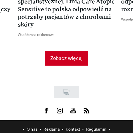
specjalistycznej. Linia Care Atopic
odp
ączy
Sensitive to polska odpowiedź na
roz
potrzeby pacjentów z chorobami
Współp
skóry
Współpraca reklamowa
Zobacz więcej
Visit us on Facebook
Visit us on Instagram
Visit us on Youtube
Visit us on Rss
O nas
Reklama
Kontakt
Regulamin