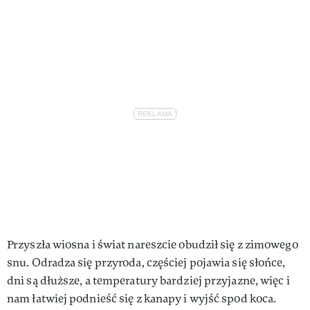
VIVA!LIFESTYLE
VIVA!MAN
VIVA!PEOPLE POWER
VIVA!ITAKA
MAGAZYN VIVA!
Przyszła wiosna i świat nareszcie obudził się z zimowego
snu. Odradza się przyroda, częściej pojawia się słońce,
dni są dłuższe, a temperatury bardziej przyjazne, więc i
nam łatwiej podnieść się z kanapy i wyjść spod koca.