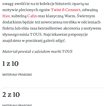
uwagę zwróćcie na te kolekcje biżuterii: opartą na
motywie plecionych ogniw
Twist & Connect
, odważną
Hav
, subtelną
Calin
oraz klasyczną Warm. Świetnym
dodatkiem będzie też nowoczesna torebka w odcieniach
fioletu lub różu oraz bestsellerowe akcesoria z motywem
słynnego misia TOUS. Najciekawsze propozycje
znajdziesz w poniższej galerii zdjęć.
Materiał powstał z udziałem marki TOUS
1 z 10
MATERIAŁY PRASOWE
2 z 10
MATERIAŁY PRASOWE