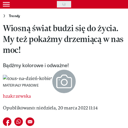
Skip
to
Gwiazdy
Trendy
main
Wiosną świat budzi się do życia.
Ludzie
content
My też pokażmy drzemiącą w nas
Moda
moc!
Uroda
Styl życia
Bądźmy kolorowe i odważne!
Kultura
MATERIAŁY PRASOWE
Wideo
hzakrzewska
Nasze akcje
Opublikowano: niedziela, 20 marca 2022 11:14
VIVA!ART
Udostępnij na facebook
Udostępnij na whatsapp
E-mail do przyjaciela
VIVA!MODA