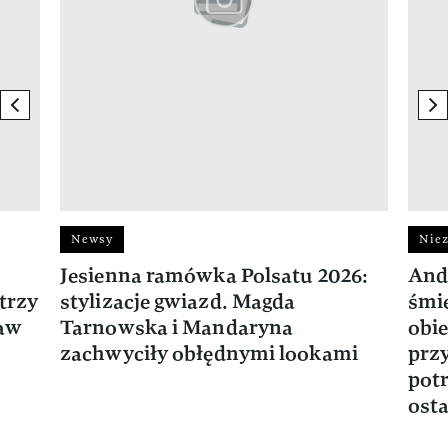
previous element
ne
Newsy
Niez
Jesienna ramówka Polsatu 2026:
And
trzy
stylizacje gwiazd. Magda
śmie
ław
Tarnowska i Mandaryna
obie
zachwyciły obłędnymi lookami
prz
potr
osta