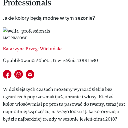
Professionals
VIVA!LIFESTYLE
Jakie kolory będą modne w tym sezonie?
VIVA!MAN
VIVA!PEOPLE POWER
MAT.PRASOWE
VIVA!ITAKA
Katarzyna Brzeg-Wieluńska
MAGAZYN VIVA!
Opublikowano: sobota, 15 września 2018 15:30
Udostępnij na facebook
Udostępnij na whatsapp
E-mail do przyjaciela
W dzisiejszych czasach możemy wyrażać siebie bez
ograniczeń poprzez makijaż, ubranie i włosy. Kiedyś
kolor włosów miał po prostu pasować do twarzy, teraz jest
najmodniejszą częścią naszego looku! Jaka koloryzacja
będzie najbardziej trendy w sezonie jesień-zima 2018?