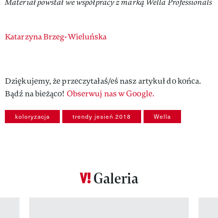
Materiał powstał we współpracy z marką Wella Professionals
Authors
Katarzyna Brzeg-Wieluńska
Dziękujemy, że przeczytałaś/eś nasz artykuł do końca.
Bądź na bieżąco!
Obserwuj nas w Google.
koloryzacja
trendy jesień 2018
Wella
Galeria
Pokazywanie elementu 1 z 12