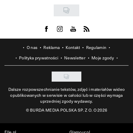
Visit us on Facebook
Visit us on Instagram
Visit us on Youtube
Visit us on Rss
O nas
Reklama
Kontakt
Regulamin
Polityka prywatności
Newsletter
Moje zgody
Dalsze rozpowszechnianie tekstów, zdjęć i materiałów wideo
opublikowanych w serwisie w całości lub w części wymaga
uprzedniej zgody wydawcy.
©
BURDA MEDIA POLSKA SP. Z O. O 2026
Elle.pl
Glamour.pl