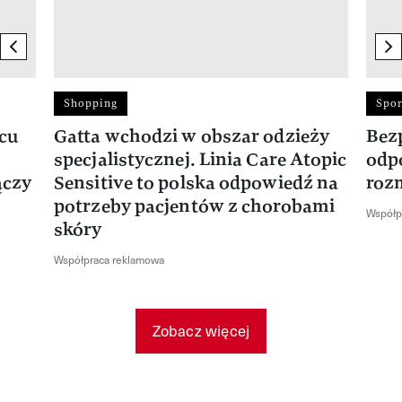
previous element
ne
Shopping
Spor
rcu
Gatta wchodzi w obszar odzieży
Bez
specjalistycznej. Linia Care Atopic
odp
ączy
Sensitive to polska odpowiedź na
roz
potrzeby pacjentów z chorobami
Współp
skóry
Współpraca reklamowa
Zobacz więcej