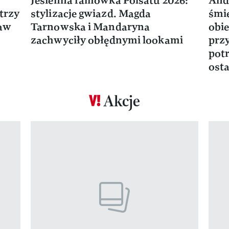
Jesienna ramówka Polsatu 2026:
And
trzy
stylizacje gwiazd. Magda
śmie
ław
Tarnowska i Mandaryna
obie
zachwyciły obłędnymi lookami
prz
potr
osta
Akcje
Pokazywanie elementu 1 z 17