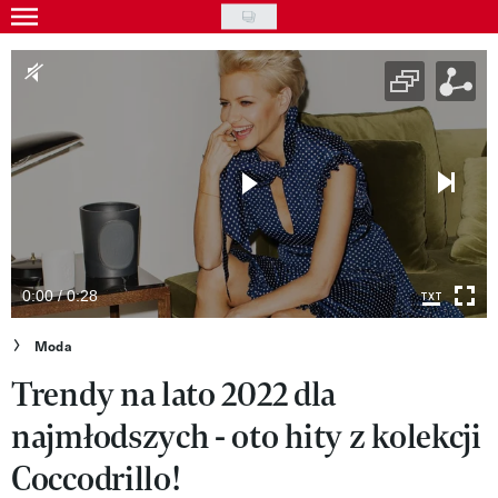
Skip
to
Gwiazdy
main
Ludzie
content
Moda
Uroda
Styl życia
Kultura
0:00 / 0:28
Wideo
Moda
Trendy na lato 2022 dla
Nasze akcje
najmłodszych - oto hity z kolekcji
VIVA!ART
Coccodrillo!
VIVA!MODA