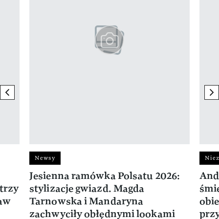
previous element
ne
Newsy
Niez
Jesienna ramówka Polsatu 2026:
And
trzy
stylizacje gwiazd. Magda
śmie
ław
Tarnowska i Mandaryna
obie
zachwyciły obłędnymi lookami
prz