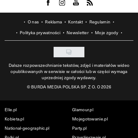
Visit us on Facebook
Visit us on Instagram
Visit us on Youtube
Visit us on Rss
O nas
Reklama
Kontakt
Regulamin
Polityka prywatności
Newsletter
Moje zgody
Dalsze rozpowszechnianie tekstów, zdjęć i materiałów wideo
opublikowanych w serwisie w całości lub w części wymaga
uprzedniej zgody wydawcy.
©
BURDA MEDIA POLSKA SP. Z O. O 2026
Elle.pl
Glamour.pl
Kobieta.pl
Mojegotowanie.pl
National-geographic.pl
Party.pl
Polki.pl
Przyslijprzepis.pl