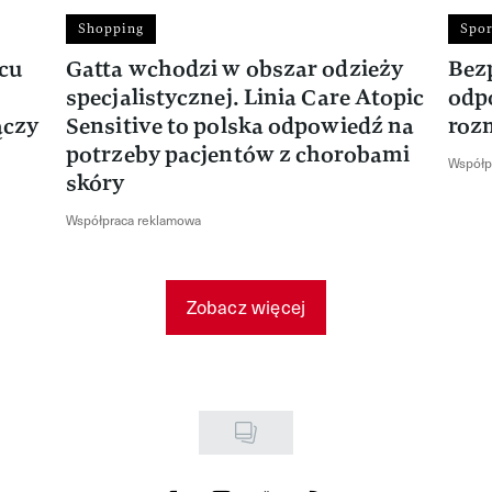
Shopping
Spor
rcu
Gatta wchodzi w obszar odzieży
Bez
specjalistycznej. Linia Care Atopic
odp
ączy
Sensitive to polska odpowiedź na
roz
potrzeby pacjentów z chorobami
Współp
skóry
Współpraca reklamowa
Zobacz więcej