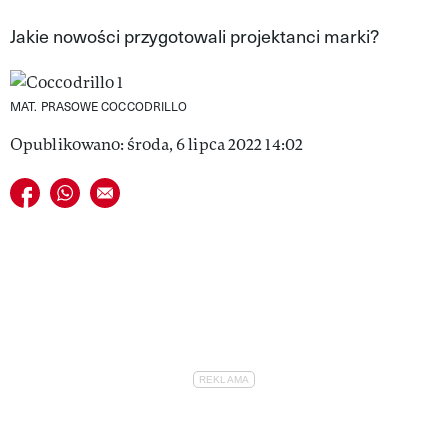
VIVA!LIFESTYLE
Jakie nowości przygotowali projektanci marki?
VIVA!MAN
MAT. PRASOWE COCCODRILLO
VIVA!PEOPLE POWER
Opublikowano: środa, 6 lipca 2022 14:02
VIVA!ITAKA
Udostępnij na facebook
Udostępnij na whatsapp
E-mail do przyjaciela
MAGAZYN VIVA!